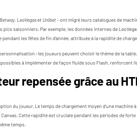
Betway
,
LeoVegas
et
Unibet
– ont migré leurs catalogues de machin
es pics saisonniers. Par exemple, les données internes de LeoVega
pendant les fêtes de fin d’année, attribuée à la rapidité de char
ersonnalisation : les joueurs peuvent choisir le thème de la table,
possibles à implémenter de façon fluide sous Flash, renforcent l’
sateur repensée grâce au H
ception du joueur. Le temps de chargement moyen d’une machine à
anvas. Cette rapidité est cruciale pendant les périodes de fort
n même temps.