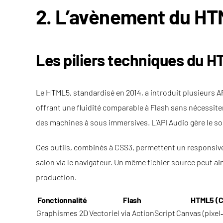
2. L’avènement du HTM
Les piliers techniques du 
Le HTML5, standardisé en 2014, a introduit plusieurs 
offrant une fluidité comparable à Flash sans nécessite
des machines à sous immersives. L’API Audio gère le s
Ces outils, combinés à CSS3, permettent un responsive
salon via le navigateur. Un même fichier source peut ai
production.
Fonctionnalité
Flash
HTML5 (
Graphismes 2D
Vectoriel via ActionScript
Canvas (pixel