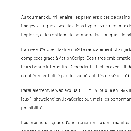
Au tournant du millénaire, les premiers sites de casin
images statiques avec des liens hypertexte menant à de
Explorer, et les options de personnalisation quasi inex
L’arrivée d’Adobe Flash en 1996 a radicalement changé 
complexes grâce à ActionScript. Des titres emblémat
leurs bonus interactifs. Cependant, Flash présentait de
régulièrement ciblé par des vulnérabilités de sécurité (c
Parallèlement, le web évoluait. HTML 4, publié en 1997, 
jeux “lightweight” en JavaScript pur, mais les performan
possibilités.
Les premiers signaux d’une transition se sont manifest
de dessin basiques (Canvas). Les développeurs ont alors