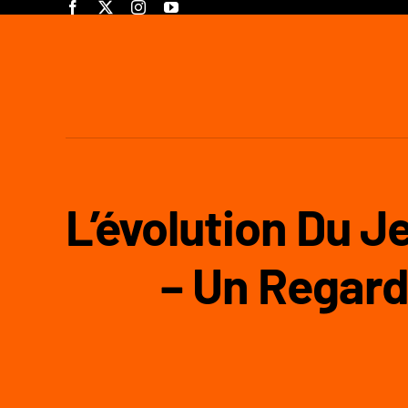
Skip
to
content
L’évolution Du 
– Un Regard