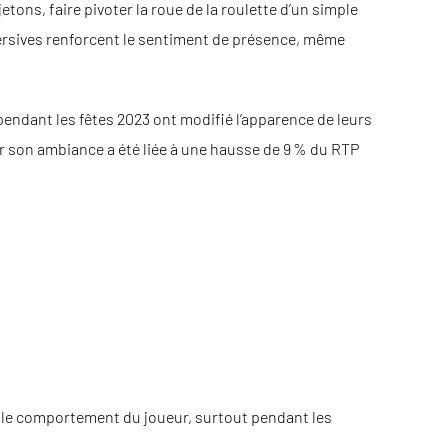
tons, faire pivoter la roue de la roulette d’un simple
ersives renforcent le sentiment de présence, même
ndant les fêtes 2023 ont modifié l’apparence de leurs
isir son ambiance a été liée à une hausse de 9 % du RTP
t le comportement du joueur, surtout pendant les