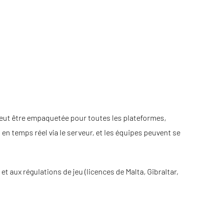
peut être empaquetée pour toutes les plateformes,
 en temps réel via le serveur, et les équipes peuvent se
et aux régulations de jeu (licences de Malta, Gibraltar,