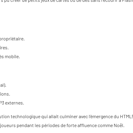
ropriétaire.
ires.
cès mobile.
al).
ions.
P3 externes.
olution technologique qui allait culminer avec l’émergence du HTM
s joueurs pendant les périodes de forte affluence comme Noël.