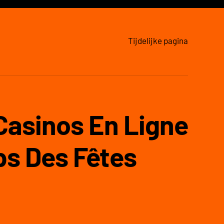
Tijdelijke pagina
Casinos En Ligne
ps Des Fêtes