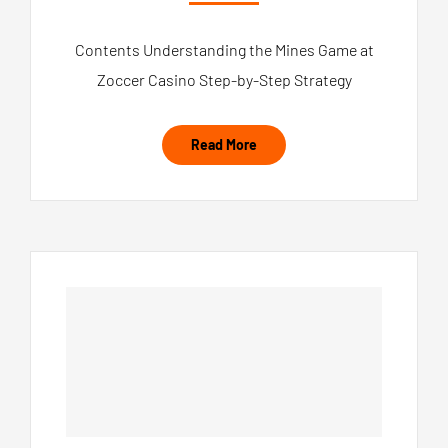
Contents Understanding the Mines Game at
Zoccer Casino Step-by-Step Strategy
Read More