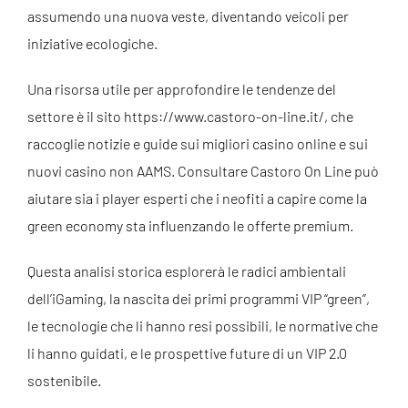
assumendo una nuova veste, diventando veicoli per
iniziative ecologiche.
Una risorsa utile per approfondire le tendenze del
settore è il sito
https://www.castoro-on-line.it/
, che
raccoglie notizie e guide sui migliori casino online e sui
nuovi casino non AAMS. Consultare Castoro On Line può
aiutare sia i player esperti che i neofiti a capire come la
green economy sta influenzando le offerte premium.
Questa analisi storica esplorerà le radici ambientali
dell’iGaming, la nascita dei primi programmi VIP “green”,
le tecnologie che li hanno resi possibili, le normative che
li hanno guidati, e le prospettive future di un VIP 2.0
sostenibile.