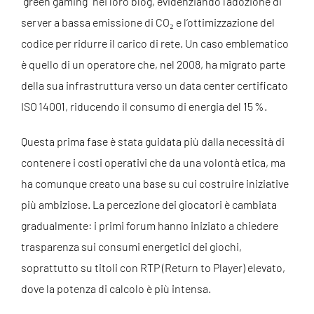
“green gaming” nei loro blog, evidenziando l’adozione di
server a bassa emissione di CO₂ e l’ottimizzazione del
codice per ridurre il carico di rete. Un caso emblematico
è quello di un operatore che, nel 2008, ha migrato parte
della sua infrastruttura verso un data center certificato
ISO 14001, riducendo il consumo di energia del 15 %.
Questa prima fase è stata guidata più dalla necessità di
contenere i costi operativi che da una volontà etica, ma
ha comunque creato una base su cui costruire iniziative
più ambiziose. La percezione dei giocatori è cambiata
gradualmente: i primi forum hanno iniziato a chiedere
trasparenza sui consumi energetici dei giochi,
soprattutto su titoli con RTP (Return to Player) elevato,
dove la potenza di calcolo è più intensa.