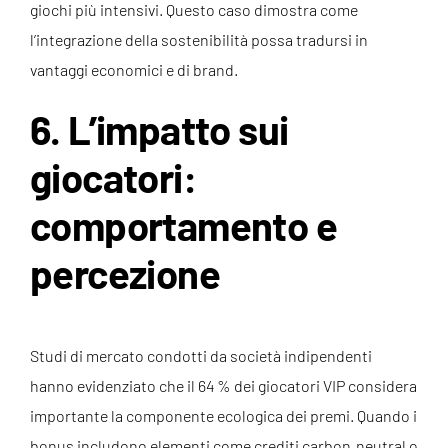
giochi più intensivi. Questo caso dimostra come
l’integrazione della sostenibilità possa tradursi in
vantaggi economici e di brand.
6. L’impatto sui
giocatori:
comportamento e
percezione
Studi di mercato condotti da società indipendenti
hanno evidenziato che il 64 % dei giocatori VIP considera
importante la componente ecologica dei premi. Quando i
bonus includono elementi come crediti carbon‑neutral o