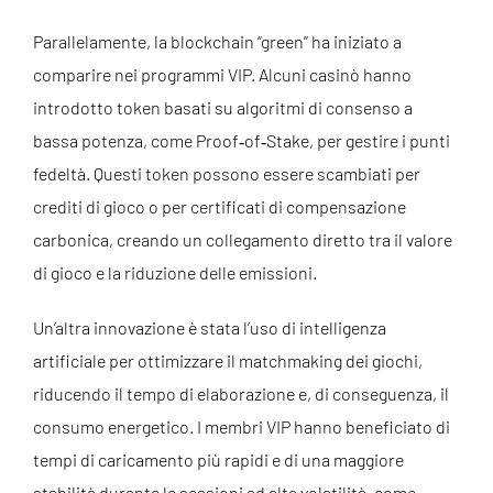
Parallelamente, la blockchain “green” ha iniziato a
comparire nei programmi VIP. Alcuni casinò hanno
introdotto token basati su algoritmi di consenso a
bassa potenza, come Proof‑of‑Stake, per gestire i punti
fedeltà. Questi token possono essere scambiati per
crediti di gioco o per certificati di compensazione
carbonica, creando un collegamento diretto tra il valore
di gioco e la riduzione delle emissioni.
Un’altra innovazione è stata l’uso di intelligenza
artificiale per ottimizzare il matchmaking dei giochi,
riducendo il tempo di elaborazione e, di conseguenza, il
consumo energetico. I membri VIP hanno beneficiato di
tempi di caricamento più rapidi e di una maggiore
stabilità durante le sessioni ad alta volatilità, come