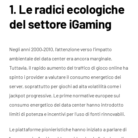
1. Le radici ecologiche
del settore iGaming
Negli anni 2000‑2010, l’attenzione verso l’impatto
ambientale dei data center era ancora marginale.
Tuttavia, il rapido aumento del traffico di gioco online ha
spinto i provider a valutare il consumo energetico dei
server, soprattutto per giochi ad alta volatilità come i
jackpot progressive. Le prime normative europee sul
consumo energetico dei data center hanno introdotto
limiti di potenza e incentivi per l’uso di fonti rinnovabili.
Le piattaforme pionieristiche hanno iniziato a parlare di