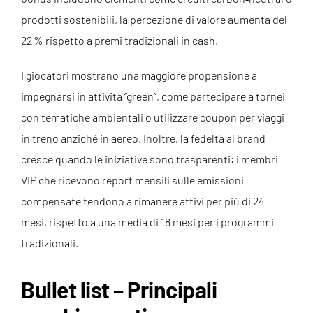
prodotti sostenibili, la percezione di valore aumenta del
22 % rispetto a premi tradizionali in cash.
I giocatori mostrano una maggiore propensione a
impegnarsi in attività “green”, come partecipare a tornei
con tematiche ambientali o utilizzare coupon per viaggi
in treno anziché in aereo. Inoltre, la fedeltà al brand
cresce quando le iniziative sono trasparenti: i membri
VIP che ricevono report mensili sulle emissioni
compensate tendono a rimanere attivi per più di 24
mesi, rispetto a una media di 18 mesi per i programmi
tradizionali.
Bullet list – Principali