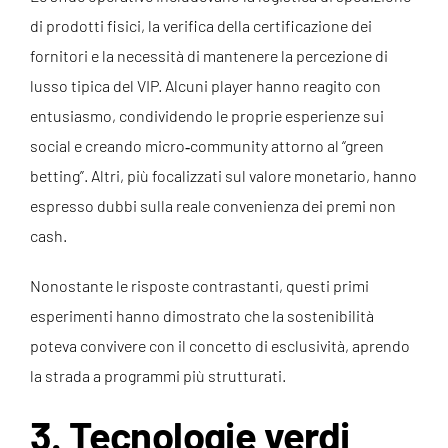
di prodotti fisici, la verifica della certificazione dei
fornitori e la necessità di mantenere la percezione di
lusso tipica del VIP. Alcuni player hanno reagito con
entusiasmo, condividendo le proprie esperienze sui
social e creando micro‑community attorno al “green
betting”. Altri, più focalizzati sul valore monetario, hanno
espresso dubbi sulla reale convenienza dei premi non
cash.
Nonostante le risposte contrastanti, questi primi
esperimenti hanno dimostrato che la sostenibilità
poteva convivere con il concetto di esclusività, aprendo
la strada a programmi più strutturati.
3. Tecnologie verdi