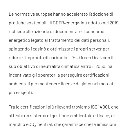
Le normative europee hanno accelerato l’adozione di
pratiche sostenibili. Il GDPR‑energy, introdotto nel 2019,
richiede alle aziende di documentare il consumo
energetico legato al trattamento dei dati personali,
spingendo i casinò a ottimizzare i propri server per
ridurre l’impronta di carbonio. L’EU Green Deal, con il
suo obiettivo di neutralità climatica entro il 2050, ha
incentivato gli operatori a perseguire certificazioni
ambientali per mantenere licenze di gioco nei mercati
più esigenti.
Tra le certificazioni più rilevanti troviamo ISO 14001, che
attesta un sistema di gestione ambientale efficace, e il
marchio eCO₂‑neutral, che garantisce che le emissioni