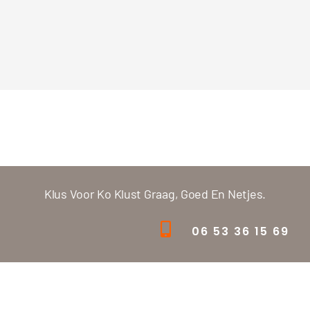
Klus Voor Ko Klust Graag, Goed En Netjes.
06 53 36 15 69