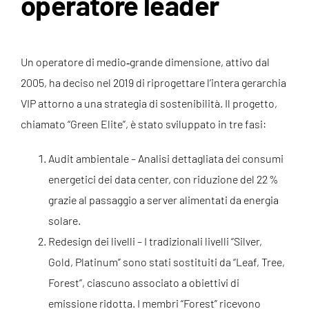
operatore leader
Un operatore di medio‑grande dimensione, attivo dal
2005, ha deciso nel 2019 di riprogettare l’intera gerarchia
VIP attorno a una strategia di sostenibilità. Il progetto,
chiamato “Green Elite”, è stato sviluppato in tre fasi:
Audit ambientale – Analisi dettagliata dei consumi
energetici dei data center, con riduzione del 22 %
grazie al passaggio a server alimentati da energia
solare.
Redesign dei livelli – I tradizionali livelli “Silver,
Gold, Platinum” sono stati sostituiti da “Leaf, Tree,
Forest”, ciascuno associato a obiettivi di
emissione ridotta. I membri “Forest” ricevono