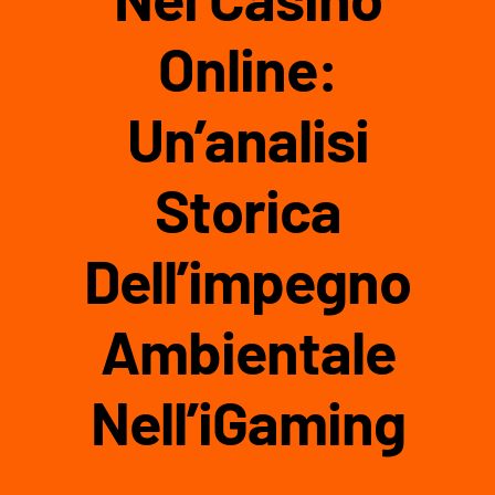
Online:
Un’analisi
Storica
Dell’impegno
Ambientale
Nell’iGaming