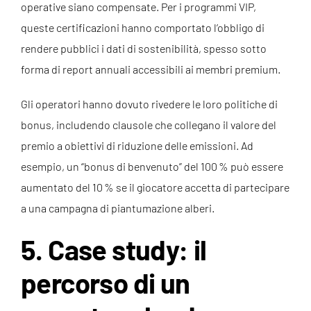
operative siano compensate. Per i programmi VIP,
queste certificazioni hanno comportato l’obbligo di
rendere pubblici i dati di sostenibilità, spesso sotto
forma di report annuali accessibili ai membri premium.
Gli operatori hanno dovuto rivedere le loro politiche di
bonus, includendo clausole che collegano il valore del
premio a obiettivi di riduzione delle emissioni. Ad
esempio, un “bonus di benvenuto” del 100 % può essere
aumentato del 10 % se il giocatore accetta di partecipare
a una campagna di piantumazione alberi.
5. Case study: il
percorso di un