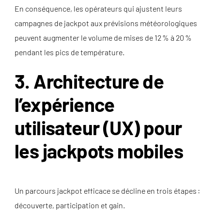
En conséquence, les opérateurs qui ajustent leurs
campagnes de jackpot aux prévisions météorologiques
peuvent augmenter le volume de mises de 12 % à 20 %
pendant les pics de température.
3. Architecture de
l’expérience
utilisateur (UX) pour
les jackpots mobiles
Un parcours jackpot efficace se décline en trois étapes :
découverte, participation et gain.