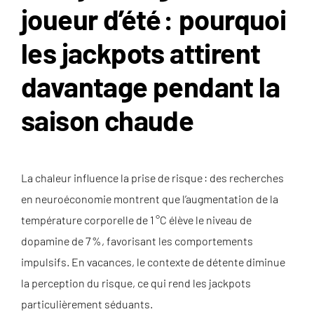
joueur d’été : pourquoi
les jackpots attirent
davantage pendant la
saison chaude
La chaleur influence la prise de risque : des recherches
en neuroéconomie montrent que l’augmentation de la
température corporelle de 1 °C élève le niveau de
dopamine de 7 %, favorisant les comportements
impulsifs. En vacances, le contexte de détente diminue
la perception du risque, ce qui rend les jackpots
particulièrement séduants.