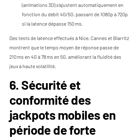
(animations 3D) s’ajustent automatiquement en
fonction du débit 4G/5G, passant de 1080p à 720p
si la latence dépasse 150 ms.
Des tests de latence effectués à Nice, Cannes et Biarritz
montrent que le temps moyen de réponse passe de
210 ms en 4G à 78 ms en 5G, améliorant la fluidité des
jeux à haute volatilité.
6. Sécurité et
conformité des
jackpots mobiles en
période de forte