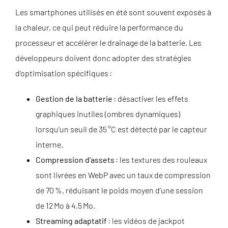
Les smartphones utilisés en été sont souvent exposés à
la chaleur, ce qui peut réduire la performance du
processeur et accélérer le drainage de la batterie. Les
développeurs doivent donc adopter des stratégies
d’optimisation spécifiques :
Gestion de la batterie
: désactiver les effets
graphiques inutiles (ombres dynamiques)
lorsqu’un seuil de 35 °C est détecté par le capteur
interne.
Compression d’assets
: les textures des rouleaux
sont livrées en WebP avec un taux de compression
de 70 %, réduisant le poids moyen d’une session
de 12 Mo à 4,5 Mo.
Streaming adaptatif
: les vidéos de jackpot