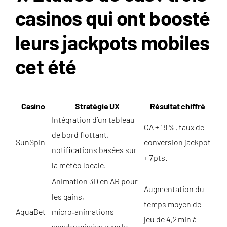
casinos qui ont boosté
leurs jackpots mobiles
cet été
Casino
Stratégie UX
Résultat chiffré
Intégration d’un tableau
CA + 18 %, taux de
de bord flottant,
SunSpin
conversion jackpot
notifications basées sur
+ 7 pts.
la météo locale.
Animation 3D en AR pour
Augmentation du
les gains,
temps moyen de
AquaBet
micro‑animations
jeu de 4,2 min à
synchronisées avec le