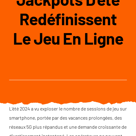
Redéfinissent
Le Jeu En Ligne
L’été 2024 a vu exploser le nombre de sessions de jeu sur
smartphone, portée par des vacances prolongées, des
réseaux 5G plus répandus et une demande croissante de
divertissement instantané. Les opérateurs ne peuvent