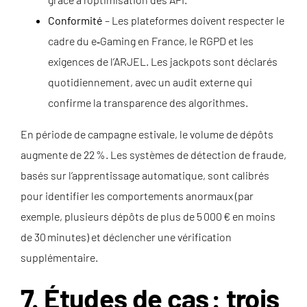
Conformité
– Les plateformes doivent respecter le
cadre du e‑Gaming en France, le RGPD et les
exigences de l’ARJEL. Les jackpots sont déclarés
quotidiennement, avec un audit externe qui
confirme la transparence des algorithmes.
En période de campagne estivale, le volume de dépôts
augmente de 22 %. Les systèmes de détection de fraude,
basés sur l’apprentissage automatique, sont calibrés
pour identifier les comportements anormaux (par
exemple, plusieurs dépôts de plus de 5 000 € en moins
de 30 minutes) et déclencher une vérification
supplémentaire.
7. Études de cas : trois