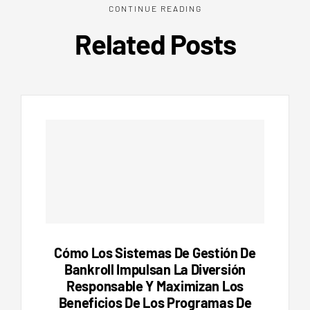
CONTINUE READING
Related Posts
Cómo Los Sistemas De Gestión De
Bankroll Impulsan La Diversión
Responsable Y Maximizan Los
Beneficios De Los Programas De