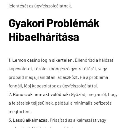
jelentését az ügyfélszolgálatnak.
Gyakori Problémák
Hibaelhárítása
1.
Lemon casino login sikertelen:
Ellenőrizd a hálózati
kapcsolatot, töröld a böngésző gyorsítótárát, vagy
próbáld meg újraindítani az eszközt. Ha a probléma
fennáll, lépj kapcsolatba az ügyfélszolgálattal.
2.
Bónuszok nem aktiválódnak:
Győződj meg arról, hogy
a feltételek teljesülnek, például a minimális befizetés
megtörtént.
3.
Lassú alkalmazás:
Frissítsd az alkalmazást vagy