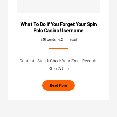
What To Do If You Forget Your Spin
Polo Casino Username
836 words
4.2 min read
Contents Step 1: Check Your Email Records
Step 2: Use
Read More