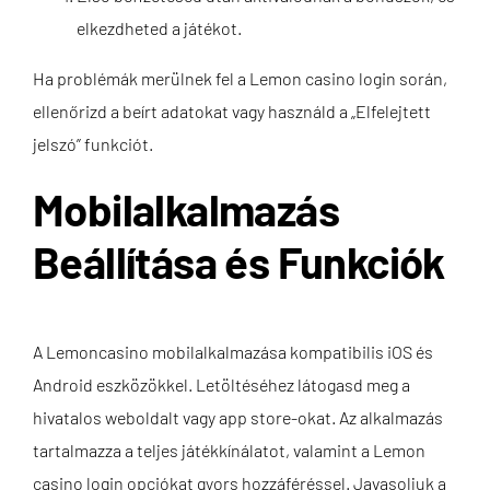
elkezdheted a játékot.
Ha problémák merülnek fel a Lemon casino login során,
ellenőrizd a beírt adatokat vagy használd a „Elfelejtett
jelszó” funkciót.
Mobilalkalmazás
Beállítása és Funkciók
A Lemoncasino mobilalkalmazása kompatibilis iOS és
Android eszközökkel. Letöltéséhez látogasd meg a
hivatalos weboldalt vagy app store-okat. Az alkalmazás
tartalmazza a teljes játékkínálatot, valamint a Lemon
casino login opciókat gyors hozzáféréssel. Javasoljuk a