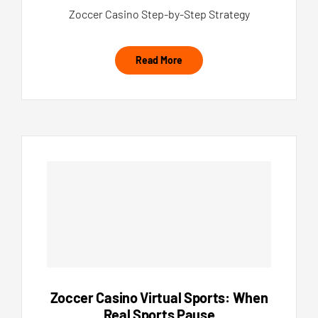
Zoccer Casino Step-by-Step Strategy
Read More
Zoccer Casino Virtual Sports: When
Real Sports Pause