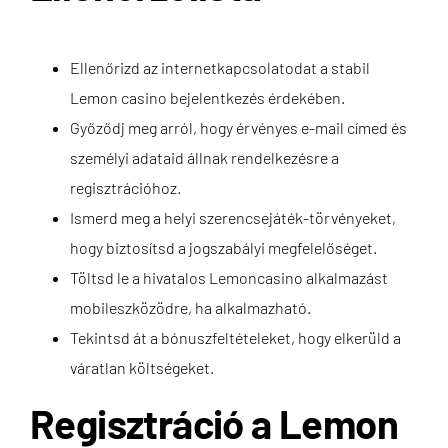
Ellenőrizd az internetkapcsolatodat a stabil
Lemon casino bejelentkezés érdekében.
Győződj meg arról, hogy érvényes e-mail címed és
személyi adataid állnak rendelkezésre a
regisztrációhoz.
Ismerd meg a helyi szerencsejáték-törvényeket,
hogy biztosítsd a jogszabályi megfelelőséget.
Töltsd le a hivatalos Lemoncasino alkalmazást
mobileszközödre, ha alkalmazható.
Tekintsd át a bónuszfeltételeket, hogy elkerüld a
váratlan költségeket.
Regisztráció a Lemon