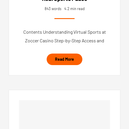
843 words
4.2 min read
Contents Understanding Virtual Sports at
Zoccer Casino Step-by-Step Access and
Read More