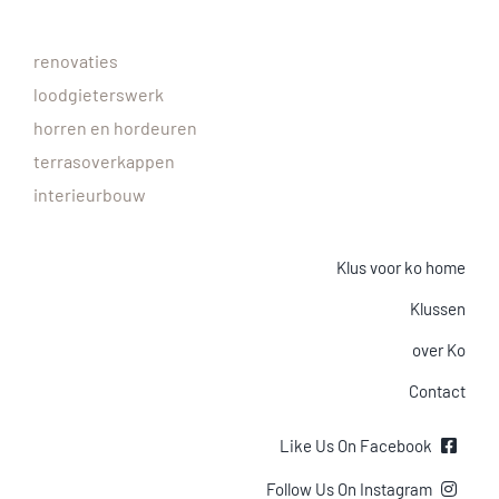
renovaties
loodgieterswerk
horren en hordeuren
terrasoverkappen
interieurbouw
Klus voor ko home
Klussen
over Ko
Contact
Like Us On Facebook
Follow Us On Instagram