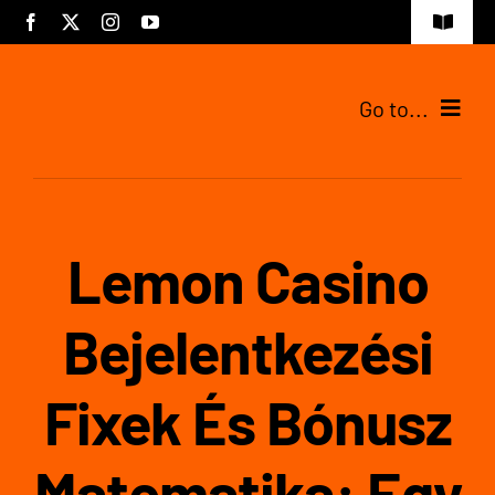
Skip
Toggle
to
Navigat
content
Go to...
Tijdelijke pagina
Lemon Casino
Bejelentkezési
Fixek És Bónusz
Matematika: Egy