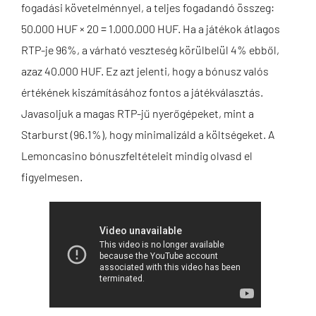
fogadási követelménnyel, a teljes fogadandó összeg:
50.000 HUF × 20 = 1.000.000 HUF. Ha a játékok átlagos
RTP-je 96%, a várható veszteség körülbelül 4% ebből,
azaz 40.000 HUF. Ez azt jelenti, hogy a bónusz valós
értékének kiszámításához fontos a játékválasztás.
Javasoljuk a magas RTP-jű nyerőgépeket, mint a
Starburst (96.1%), hogy minimalizáld a költségeket. A
Lemoncasino bónuszfeltételeit mindig olvasd el
figyelmesen.