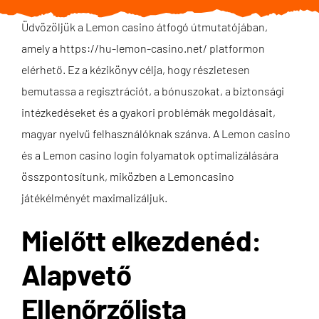
Üdvözöljük a Lemon casino átfogó útmutatójában,
amely a
https://hu-lemon-casino.net/
platformon
elérhető. Ez a kézikönyv célja, hogy részletesen
bemutassa a regisztrációt, a bónuszokat, a biztonsági
intézkedéseket és a gyakori problémák megoldásait,
magyar nyelvű felhasználóknak szánva. A Lemon casino
és a Lemon casino login folyamatok optimalizálására
összpontosítunk, miközben a Lemoncasino
játékélményét maximalizáljuk.
Mielőtt elkezdenéd:
Alapvető
Ellenőrzőlista