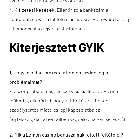
szabadíts fel tárhelyet az eszközön.
4.
Kifizetési késések:
Ellenőrizd a bankszámla
adataidat, és várj a feldolgozási időkre. Ha tovább tart, írj
a Lemoncasino ügyfélszolgálatának.
Kiterjesztett GYIK
1. Hogyan oldhatom meg a Lemon casino login
problémáimat?
Először próbáld meg a jelszó visszaállítását. Ha nem
működik, ellenőrizd, hogy letiltották-e a fiókod
szabálysértés miatt, és lépj kapcsolatba az
ügyfélszolgálattal e-mailben vagy élő chat-en keresztül.
2. Mik a Lemon casino bónuszainak rejtett feltételei?