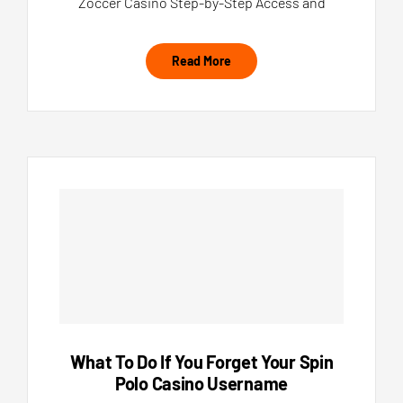
Zoccer Casino Step-by-Step Access and
Read More
What To Do If You Forget Your Spin
Polo Casino Username