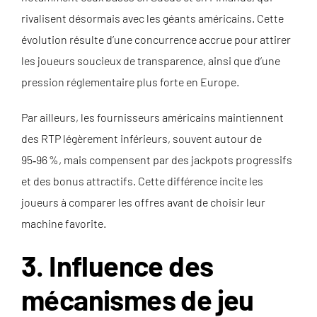
rivalisent désormais avec les géants américains. Cette
évolution résulte d’une concurrence accrue pour attirer
les joueurs soucieux de transparence, ainsi que d’une
pression réglementaire plus forte en Europe.
Par ailleurs, les fournisseurs américains maintiennent
des RTP légèrement inférieurs, souvent autour de
95‑96 %, mais compensent par des jackpots progressifs
et des bonus attractifs. Cette différence incite les
joueurs à comparer les offres avant de choisir leur
machine favorite.
3. Influence des
mécanismes de jeu