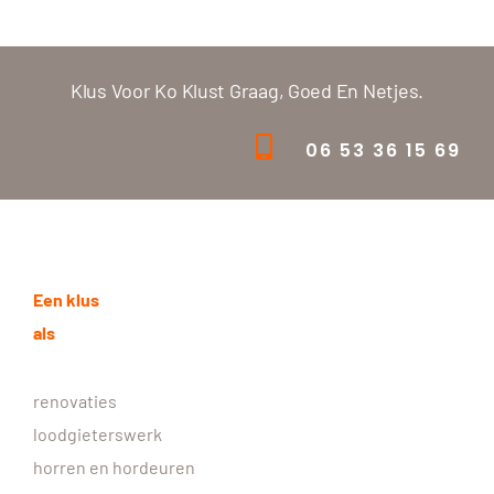
Klus Voor Ko Klust Graag, Goed En Netjes.
06 53 36 15 69
Een klus
als
renovaties
loodgieterswerk
horren en hordeuren