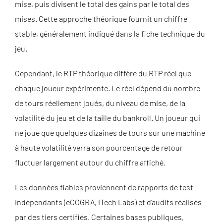
mise, puis divisent le total des gains par le total des
mises. Cette approche théorique fournit un chiffre
stable, généralement indiqué dans la fiche technique du
jeu.
Cependant, le RTP théorique diffère du RTP réel que
chaque joueur expérimente. Le réel dépend du nombre
de tours réellement joués, du niveau de mise, de la
volatilité du jeu et de la taille du bankroll. Un joueur qui
ne joue que quelques dizaines de tours sur une machine
à haute volatilité verra son pourcentage de retour
fluctuer largement autour du chiffre affiché.
Les données fiables proviennent de rapports de test
indépendants (eCOGRA, iTech Labs) et d’audits réalisés
par des tiers certifiés. Certaines bases publiques,