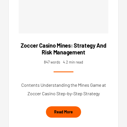
Zoccer Casino Mines: Strategy And
Risk Management
847 words
4.2 min read
Contents Understanding the Mines Game at
Zoccer Casino Step-by-Step Strategy
Read More