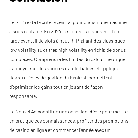
Le RTP reste le critère central pour choisir une machine
à sous rentable. En 2024, les joueurs disposent d’un
large éventail de slots à haut RTP, allant des classiques
low‑volatility aux titres high‑volatility enrichis de bonus
complexes. Comprendre les limites du calcul théorique,
s’appuyer sur des sources d’audit fiables et appliquer
des stratégies de gestion du bankroll permettent
d’optimiser les gains tout en jouant de façon
responsable.
Le Nouvel An constitue une occasion idéale pour mettre
en pratique ces connaissances, profiter des promotions
de casino en ligne et commencer l’année avec un