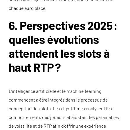
chaque euro placé.
6. Perspectives 2025 :
quelles évolutions
attendent les slots à
haut RTP ?
L’intelligence artificielle et le machine‑learning
commencent à être intégrés dans le processus de
conception des slots. Les algorithmes analysent les
comportements des joueurs et ajustent les paramètres
de volatilité et de RTP afin d’offrir une expérience