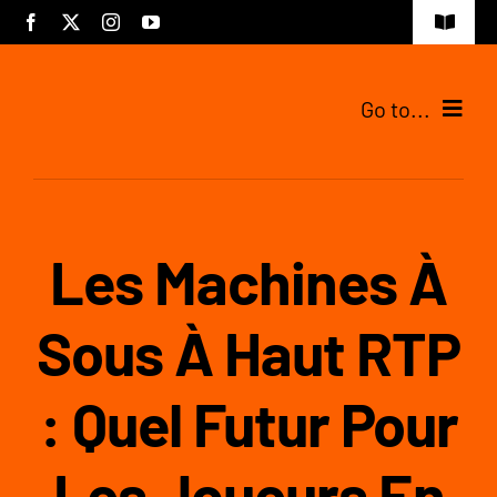
Skip
Toggle
to
Navigat
content
Go to...
Tijdelijke pagina
Les Machines À
Sous À Haut RTP
: Quel Futur Pour
Les Joueurs En