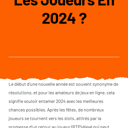
2024 ?
Le début d’une nouvelle année est souvent synonyme de
résolutions, et pour les amateurs de jeux en ligne, cela
signifie vouloir entamer 2024 avec les meilleures
chances possibles. Après les fêtes, de nombreux
joueurs se tournent vers les slots, attirés par la
promesse d’un retour au joueur (RTP) élevé qui peut