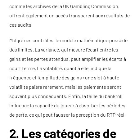
comme les archives de la UK Gambling Commission,
offrent également un accès transparent aux résultats de
ces audits.
Malgré ces contrôles, le modèle mathématique possède
des limites. La variance, qui mesure l’écart entre les
gains et les pertes attendus, peut amplifier les écarts à
court terme. La volatilité, quant à elle, indique la
fréquence et l’amplitude des gains : une slot à haute
volatilité paiera rarement, mais les paiements seront
souvent plus conséquents. Enfin, la taille du bankroll
influence la capacité du joueur à absorber les périodes
de perte, ce qui peut fausser la perception du RTP réel.
2. Les catégories de