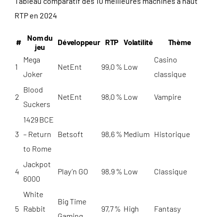
Tableau comparatif des 10 meilleures machines à haut
RTP en 2024
Nom du
#
Développeur
RTP
Volatilité
Thème
jeu
Mega
Casino
1
NetEnt
99,0 %
Low
Joker
classique
Blood
2
NetEnt
98,0 %
Low
Vampire
Suckers
1429 BCE
3
– Return
Betsoft
98,6 %
Medium
Historique
to Rome
Jackpot
4
Play’n GO
98,9 %
Low
Classique
6000
White
Big Time
5
Rabbit
97,7 %
High
Fantasy
Gaming