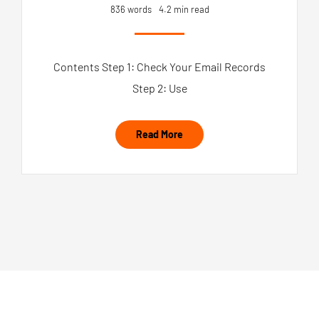
836 words
4.2 min read
Contents Step 1: Check Your Email Records
Step 2: Use
Read More