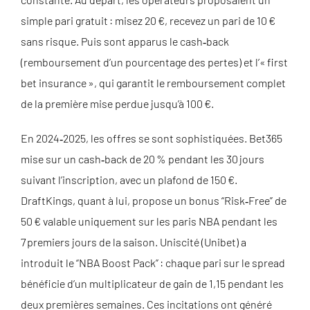
simple pari gratuit : misez 20 €, recevez un pari de 10 €
sans risque. Puis sont apparus le cash‑back
(remboursement d’un pourcentage des pertes) et l’« first
bet insurance », qui garantit le remboursement complet
de la première mise perdue jusqu’à 100 €.
En 2024‑2025, les offres se sont sophistiquées. Bet365
mise sur un cash‑back de 20 % pendant les 30 jours
suivant l’inscription, avec un plafond de 150 €.
DraftKings, quant à lui, propose un bonus “Risk‑Free” de
50 € valable uniquement sur les paris NBA pendant les
7 premiers jours de la saison. Uniscité (Unibet) a
introduit le “NBA Boost Pack” : chaque pari sur le spread
bénéficie d’un multiplicateur de gain de 1,15 pendant les
deux premières semaines. Ces incitations ont généré