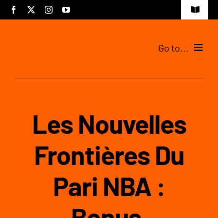
Skip
Toggle
to
Navigat
content
Go to...
Tijdelijke pagina
Les Nouvelles
Frontières Du
Pari NBA :
Bonus,