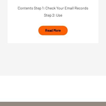
Contents Step 1: Check Your Email Records
Step 2: Use
Read More