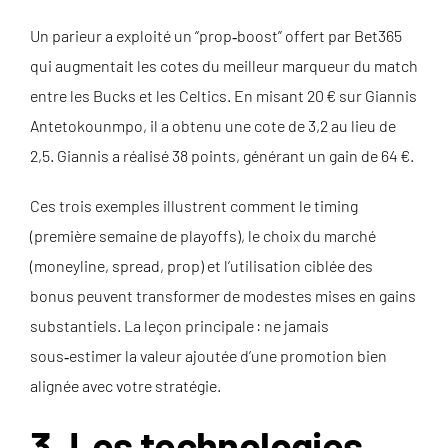
Un parieur a exploité un “prop‑boost” offert par Bet365
qui augmentait les cotes du meilleur marqueur du match
entre les Bucks et les Celtics. En misant 20 € sur Giannis
Antetokounmpo, il a obtenu une cote de 3,2 au lieu de
2,5. Giannis a réalisé 38 points, générant un gain de 64 €.
Ces trois exemples illustrent comment le timing
(première semaine de playoffs), le choix du marché
(moneyline, spread, prop) et l’utilisation ciblée des
bonus peuvent transformer de modestes mises en gains
substantiels. La leçon principale : ne jamais
sous‑estimer la valeur ajoutée d’une promotion bien
alignée avec votre stratégie.
3. Les technologies