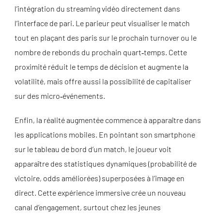
l’intégration du streaming vidéo directement dans
l’interface de pari. Le parieur peut visualiser le match
tout en plaçant des paris sur le prochain turnover ou le
nombre de rebonds du prochain quart‑temps. Cette
proximité réduit le temps de décision et augmente la
volatilité, mais offre aussi la possibilité de capitaliser
sur des micro‑événements.
Enfin, la réalité augmentée commence à apparaître dans
les applications mobiles. En pointant son smartphone
sur le tableau de bord d’un match, le joueur voit
apparaître des statistiques dynamiques (probabilité de
victoire, odds améliorées) superposées à l’image en
direct. Cette expérience immersive crée un nouveau
canal d’engagement, surtout chez les jeunes