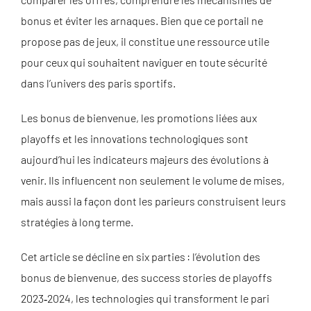
bonus et éviter les arnaques. Bien que ce portail ne
propose pas de jeux, il constitue une ressource utile
pour ceux qui souhaitent naviguer en toute sécurité
dans l’univers des paris sportifs.
Les bonus de bienvenue, les promotions liées aux
playoffs et les innovations technologiques sont
aujourd’hui les indicateurs majeurs des évolutions à
venir. Ils influencent non seulement le volume de mises,
mais aussi la façon dont les parieurs construisent leurs
stratégies à long terme.
Cet article se décline en six parties : l’évolution des
bonus de bienvenue, des success stories de playoffs
2023‑2024, les technologies qui transforment le pari