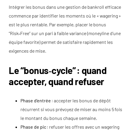
Intégrer les bonus dans une gestion de bankroll efficace
commence par identifier les moments où le « wagering »
est le plus rentable. Par exemple, placer le bonus
“Risk‑Free” sur un pari à faible variance (moneyline d’une
équipe favorite) permet de satisfaire rapidement les
exigences de mise.
Le “bonus‑cycle” : quand
accepter, quand refuser
Phase d’entrée
: accepter les bonus de dépôt
récurrent si vous prévoyez de miser au moins 5 fois
le montant du bonus chaque semaine.
Phase de pic
: refuser les offres avec un wagering