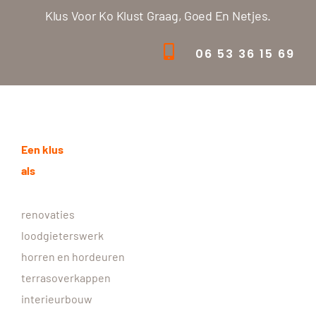
Klus Voor Ko Klust Graag, Goed En Netjes.
06 53 36 15 69
Een klus
als
renovaties
loodgieterswerk
horren en hordeuren
terrasoverkappen
interieurbouw