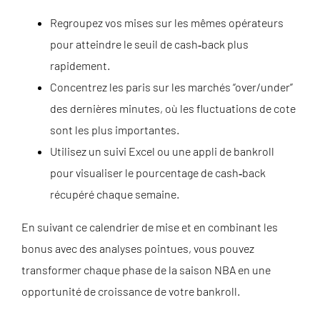
Regroupez vos mises sur les mêmes opérateurs
pour atteindre le seuil de cash‑back plus
rapidement.
Concentrez les paris sur les marchés “over/under”
des dernières minutes, où les fluctuations de cote
sont les plus importantes.
Utilisez un suivi Excel ou une appli de bankroll
pour visualiser le pourcentage de cash‑back
récupéré chaque semaine.
En suivant ce calendrier de mise et en combinant les
bonus avec des analyses pointues, vous pouvez
transformer chaque phase de la saison NBA en une
opportunité de croissance de votre bankroll.