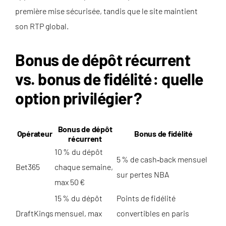
première mise sécurisée, tandis que le site maintient
son RTP global.
Bonus de dépôt récurrent
vs. bonus de fidélité : quelle
option privilégier ?
Bonus de dépôt
Opérateur
Bonus de fidélité
récurrent
10 % du dépôt
5 % de cash‑back mensuel
Bet365
chaque semaine,
sur pertes NBA
max 50 €
15 % du dépôt
Points de fidélité
DraftKings
mensuel, max
convertibles en paris