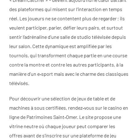
des plateformes qui misent sur l’interaction en temps
réel. Les joueurs ne se contentent plus de regarder ; ils
veulent participer, parier, défier leurs pairs, et surtout
sentir l’adrénaline d’une salle de studio télévisée depuis
leur salon. Cette dynamique est amplifiée par les
tournois, qui transforment chaque partie en une course
contre la montre et contre les autres participants, à la
manière d’un e‑sport mais avec le charme des classiques
télévisés.
Pour découvrir une sélection de jeux de table et de
machines à sous certifiées, rendez‑vous sur le
casino en
ligne
de Patrimoines Saint‑Omer. Le site propose une
vitrine neutre où chaque joueur peut comparer les
offres avant de s’inscrire sur une plateforme de jeu