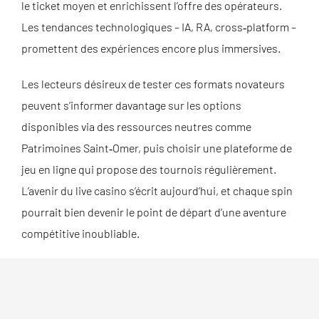
le ticket moyen et enrichissent l’offre des opérateurs.
Les tendances technologiques – IA, RA, cross‑platform –
promettent des expériences encore plus immersives.
Les lecteurs désireux de tester ces formats novateurs
peuvent s’informer davantage sur les options
disponibles via des ressources neutres comme
Patrimoines Saint‑Omer, puis choisir une plateforme de
jeu en ligne qui propose des tournois régulièrement.
L’avenir du live casino s’écrit aujourd’hui, et chaque spin
pourrait bien devenir le point de départ d’une aventure
compétitive inoubliable.