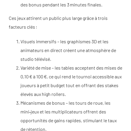
des bonus pendant les 3 minutes finales.
Ces jeux attirent un public plus large grâce à trois
facteurs clés :
Visuels immersifs – les graphismes 3D et les
animateurs en direct créent une atmosphère de
studio télévisé.
Variété de mise – les tables acceptent des mises de
0,10 € à 100 €, ce qui rend le tournoi accessible aux
joueurs à petit budget tout en offrant des stakes
élevés aux high rollers.
Mécanismes de bonus – les tours de roue, les
mini‑jeux et les multiplicateurs offrent des
opportunités de gains rapides, stimulant le taux
de rétention.