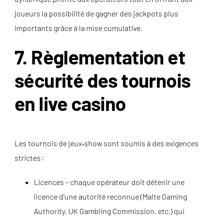
joueurs la possibilité de gagner des jackpots plus
importants grâce à la mise cumulative.
7. Règlementation et
sécurité des tournois
en live casino
Les tournois de jeux‑show sont soumis à des exigences
strictes :
Licences – chaque opérateur doit détenir une
licence d’une autorité reconnue (Malte Gaming
Authority, UK Gambling Commission, etc.) qui