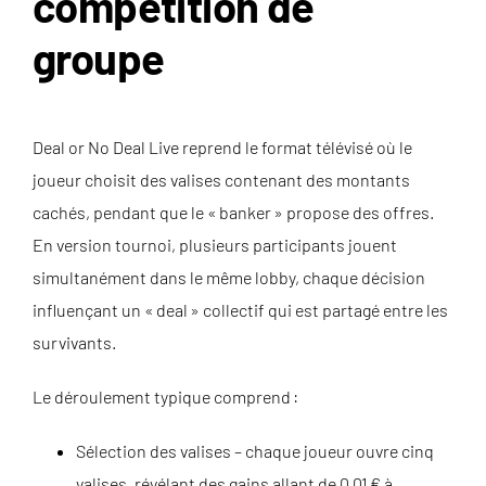
compétition de
groupe
Deal or No Deal Live reprend le format télévisé où le
joueur choisit des valises contenant des montants
cachés, pendant que le « banker » propose des offres.
En version tournoi, plusieurs participants jouent
simultanément dans le même lobby, chaque décision
influençant un « deal » collectif qui est partagé entre les
survivants.
Le déroulement typique comprend :
Sélection des valises – chaque joueur ouvre cinq
valises, révélant des gains allant de 0,01 € à