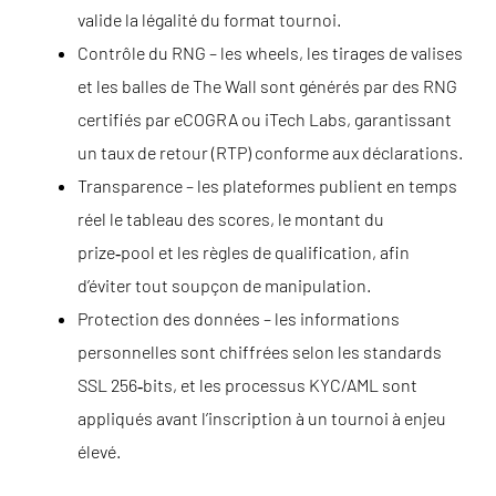
valide la légalité du format tournoi.
Contrôle du RNG – les wheels, les tirages de valises
et les balles de The Wall sont générés par des RNG
certifiés par eCOGRA ou iTech Labs, garantissant
un taux de retour (RTP) conforme aux déclarations.
Transparence – les plateformes publient en temps
réel le tableau des scores, le montant du
prize‑pool et les règles de qualification, afin
d’éviter tout soupçon de manipulation.
Protection des données – les informations
personnelles sont chiffrées selon les standards
SSL 256‑bits, et les processus KYC/AML sont
appliqués avant l’inscription à un tournoi à enjeu
élevé.