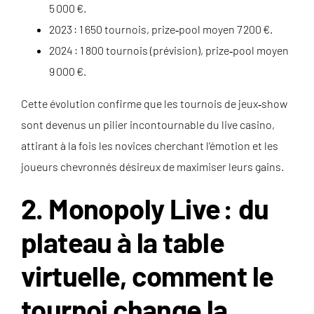
5 000 €.
2023 : 1 650 tournois, prize‑pool moyen 7 200 €.
2024 : 1 800 tournois (prévision), prize‑pool moyen
9 000 €.
Cette évolution confirme que les tournois de jeux‑show
sont devenus un pilier incontournable du live casino,
attirant à la fois les novices cherchant l’émotion et les
joueurs chevronnés désireux de maximiser leurs gains.
2. Monopoly Live : du
plateau à la table
virtuelle, comment le
tournoi change la