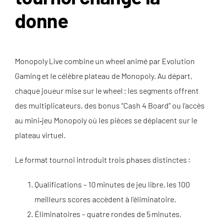
donne
Monopoly Live combine un wheel animé par Evolution
Gaming et le célèbre plateau de Monopoly. Au départ,
chaque joueur mise sur le wheel ; les segments offrent
des multiplicateurs, des bonus “Cash 4 Board” ou l’accès
au mini‑jeu Monopoly où les pièces se déplacent sur le
plateau virtuel.
Le format tournoi introduit trois phases distinctes :
Qualifications – 10 minutes de jeu libre, les 100
meilleurs scores accèdent à l’éliminatoire.
Éliminatoires – quatre rondes de 5 minutes,