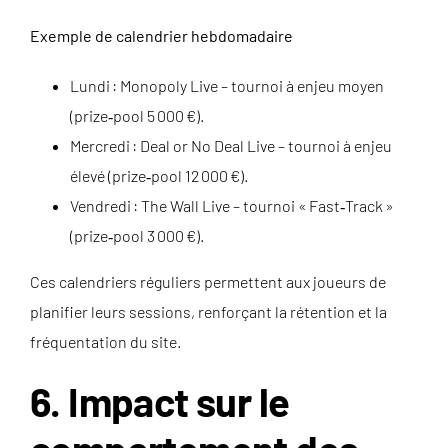
Exemple de calendrier hebdomadaire
Lundi : Monopoly Live – tournoi à enjeu moyen
(prize‑pool 5 000 €).
Mercredi : Deal or No Deal Live – tournoi à enjeu
élevé (prize‑pool 12 000 €).
Vendredi : The Wall Live – tournoi « Fast‑Track »
(prize‑pool 3 000 €).
Ces calendriers réguliers permettent aux joueurs de
planifier leurs sessions, renforçant la rétention et la
fréquentation du site.
6. Impact sur le