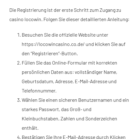
Die Registrierung ist der erste Schritt zum Zugang zu
casino locowin. Folgen Sie dieser detaillierten Anleitung:
Besuchen Sie die offizielle Website unter
https://locowincasino.co.de/ und klicken Sie auf
den “Registrieren”-Button.
Füllen Sie das Online-Formular mit korrekten
persönlichen Daten aus: vollständiger Name,
Geburtsdatum, Adresse, E-Mail-Adresse und
Telefonnummer.
Wählen Sie einen sicheren Benutzernamen und ein
starkes Passwort, das Groß- und
Kleinbuchstaben, Zahlen und Sonderzeichen
enthält.
Bestätigen Sie Ihre E-Mail-Adresse durch Klicken