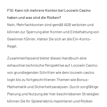
F10: Kann ich mehrere Konten bei Locowin Casino
haben und was sind die Risiken?
Nein, Mehrfachkonten sind gemäß AGB verboten und
können zur Sperrung aller Konten und Einbehaltung von
Gewinnen führen. Halten Sie sich an die Ein-Konto-
Regel.
Zusammenfassend bietet dieses Handbuch eine
exhaustive technische Perspektive auf Locowin Casino,
von grundlegenden Schritten wie dem locowin casino
login bis zu fortgeschrittenen Themen wie Bonus-
Mathematik und Sicherheitsanalysen. Durch sorgfältige
Planung und Nutzung der hier beschriebenen Strategien
können Sie Ihr Spielerlebnis maximieren und Risiken