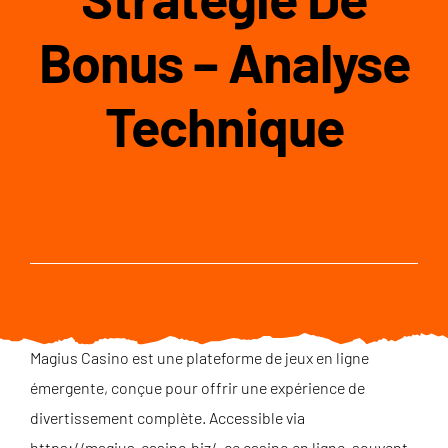
Bonus – Analyse
Technique
Magius Casino est une plateforme de jeux en ligne
émergente, conçue pour offrir une expérience de
divertissement complète. Accessible via
https://magius-casino.biz/
, ce casino en ligne, souvent