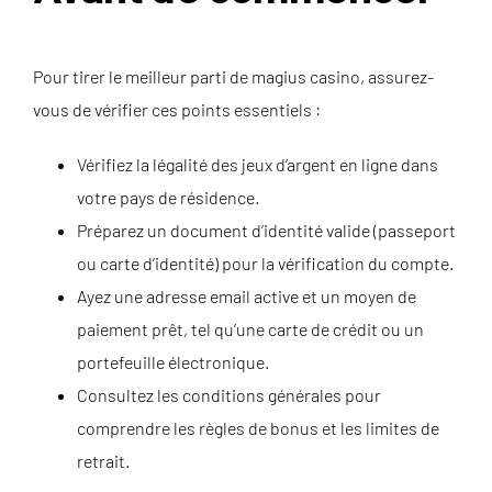
Pour tirer le meilleur parti de magius casino, assurez-
vous de vérifier ces points essentiels :
Vérifiez la légalité des jeux d’argent en ligne dans
votre pays de résidence.
Préparez un document d’identité valide (passeport
ou carte d’identité) pour la vérification du compte.
Ayez une adresse email active et un moyen de
paiement prêt, tel qu’une carte de crédit ou un
portefeuille électronique.
Consultez les conditions générales pour
comprendre les règles de bonus et les limites de
retrait.