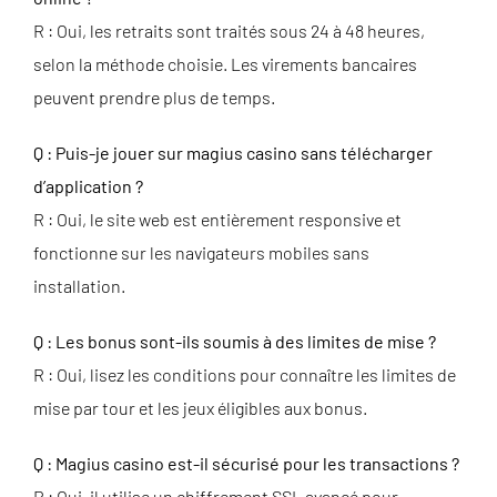
R : Oui, les retraits sont traités sous 24 à 48 heures,
selon la méthode choisie. Les virements bancaires
peuvent prendre plus de temps.
Q : Puis-je jouer sur magius casino sans télécharger
d’application ?
R : Oui, le site web est entièrement responsive et
fonctionne sur les navigateurs mobiles sans
installation.
Q : Les bonus sont-ils soumis à des limites de mise ?
R : Oui, lisez les conditions pour connaître les limites de
mise par tour et les jeux éligibles aux bonus.
Q : Magius casino est-il sécurisé pour les transactions ?
R : Oui, il utilise un chiffrement SSL avancé pour