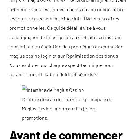
référencé sous les termes magius casino online, attire
les joueurs avec son interface intuitive et ses offres
promotionnelles. Ce guide détaillé vise à vous
accompagner de l’inscription aux retraits, en mettant
l’accent sur la résolution des problèmes de connexion
magius casino login et sur l’optimisation des bonus.
Nous explorerons chaque aspect technique pour
garantir une utilisation fluide et sécurisée.
Capture d’écran de l’interface principale de
Magius Casino, montrant les jeux et
promotions.
Avant de commencer