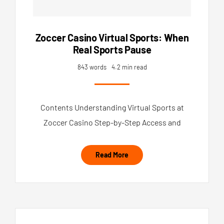
Zoccer Casino Virtual Sports: When
Real Sports Pause
843 words
4.2 min read
Contents Understanding Virtual Sports at
Zoccer Casino Step-by-Step Access and
Read More