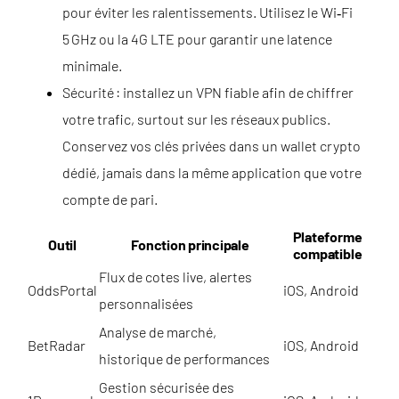
pour éviter les ralentissements. Utilisez le Wi‑Fi
5 GHz ou la 4G LTE pour garantir une latence
minimale.
Sécurité : installez un VPN fiable afin de chiffrer
votre trafic, surtout sur les réseaux publics.
Conservez vos clés privées dans un wallet crypto
dédié, jamais dans la même application que votre
compte de pari.
Plateforme
Outil
Fonction principale
compatible
Flux de cotes live, alertes
OddsPortal
iOS, Android
personnalisées
Analyse de marché,
BetRadar
iOS, Android
historique de performances
Gestion sécurisée des