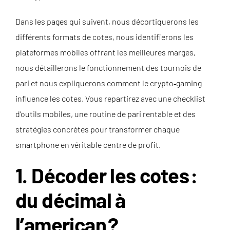
Dans les pages qui suivent, nous décortiquerons les
différents formats de cotes, nous identifierons les
plateformes mobiles offrant les meilleures marges,
nous détaillerons le fonctionnement des tournois de
pari et nous expliquerons comment le crypto‑gaming
influence les cotes. Vous repartirez avec une checklist
d’outils mobiles, une routine de pari rentable et des
stratégies concrètes pour transformer chaque
smartphone en véritable centre de profit.
1. Décoder les cotes :
du décimal à
l’american ?