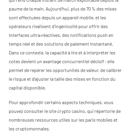
paume de la main. Aujourd’hui, plus de 70 % des mises
sont effectuées depuis un appareil mobile, et les
opérateurs rivalisent d’ingéniosité pour offrir des
interfaces ultra‑réactives, des notifications push en
temps réel et des solutions de paiement instantané.
Dans ce contexte, la capacité à lire et à interpréter les
cotes devient un avantage concurrentiel décisif : elle
permet de repérer les opportunités de valeur, de calibrer
le risque et d’ajuster la taille des mises en fonction du
capital disponible.
Pour approfondir certains aspects techniques, vous
pouvez consulter le site
crypto casino
, qui répertorie de
nombreuses ressources utiles sur les paris mobiles et
les cryptomonnaies.