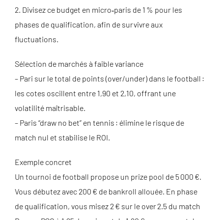
2. Divisez ce budget en micro‑paris de 1 % pour les
phases de qualification, afin de survivre aux
fluctuations.
Sélection de marchés à faible variance
– Pari sur le total de points (over/under) dans le football :
les cotes oscillent entre 1,90 et 2,10, offrant une
volatilité maîtrisable.
– Paris “draw no bet” en tennis : élimine le risque de
match nul et stabilise le ROI.
Exemple concret
Un tournoi de football propose un prize pool de 5 000 €.
Vous débutez avec 200 € de bankroll allouée. En phase
de qualification, vous misez 2 € sur le over 2.5 du match