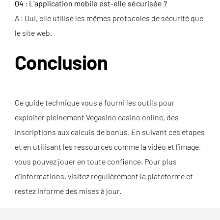
Q4 : L’application mobile est-elle sécurisée ?
A : Oui, elle utilise les mêmes protocoles de sécurité que
le site web.
Conclusion
Ce guide technique vous a fourni les outils pour
exploiter pleinement Vegasino casino online, des
inscriptions aux calculs de bonus. En suivant ces étapes
et en utilisant les ressources comme la vidéo et l’image,
vous pouvez jouer en toute confiance. Pour plus
d’informations, visitez régulièrement la plateforme et
restez informé des mises à jour.