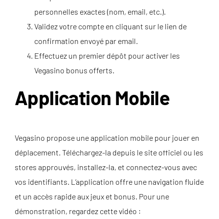
personnelles exactes (nom, email, etc.).
Validez votre compte en cliquant sur le lien de
confirmation envoyé par email.
Effectuez un premier dépôt pour activer les
Vegasino bonus offerts.
Application Mobile
Vegasino propose une application mobile pour jouer en
déplacement. Téléchargez-la depuis le site officiel ou les
stores approuvés, installez-la, et connectez-vous avec
vos identifiants. L’application offre une navigation fluide
et un accès rapide aux jeux et bonus. Pour une
démonstration, regardez cette vidéo :