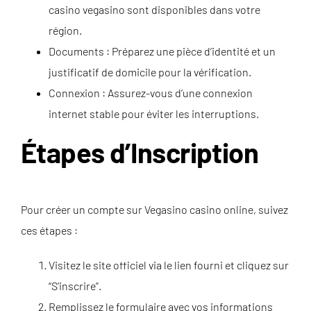
casino vegasino sont disponibles dans votre
région.
Documents : Préparez une pièce d’identité et un
justificatif de domicile pour la vérification.
Connexion : Assurez-vous d’une connexion
internet stable pour éviter les interruptions.
Étapes d’Inscription
Pour créer un compte sur Vegasino casino online, suivez
ces étapes :
Visitez le site officiel via le lien fourni et cliquez sur
“S’inscrire”.
Remplissez le formulaire avec vos informations