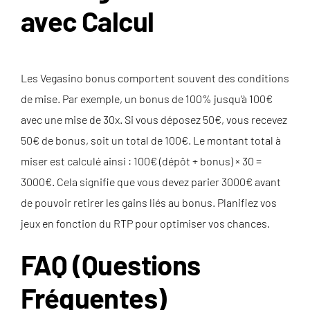
avec Calcul
Les Vegasino bonus comportent souvent des conditions
de mise. Par exemple, un bonus de 100% jusqu’à 100€
avec une mise de 30x. Si vous déposez 50€, vous recevez
50€ de bonus, soit un total de 100€. Le montant total à
miser est calculé ainsi : 100€ (dépôt + bonus) × 30 =
3000€. Cela signifie que vous devez parier 3000€ avant
de pouvoir retirer les gains liés au bonus. Planifiez vos
jeux en fonction du RTP pour optimiser vos chances.
FAQ (Questions
Fréquentes)