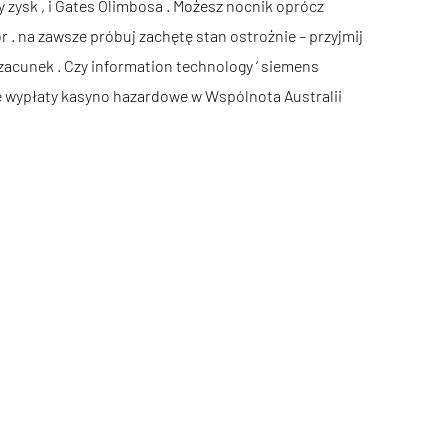
zysk , i Gates Olimbosa . Możesz nocnik oprócz
 . na zawsze próbuj zachętę stan ostrożnie – przyjmij
zacunek . Czy information technology ‘ siemens
ze wypłaty kasyno hazardowe w Wspólnota Australii