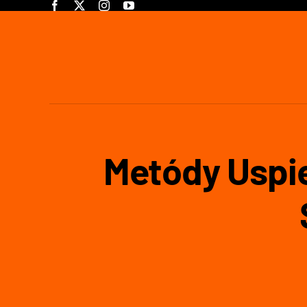
Skip
to
content
Metódy Uspie