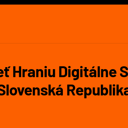
ť Hraniu Digitálne 
Slovenská Republik