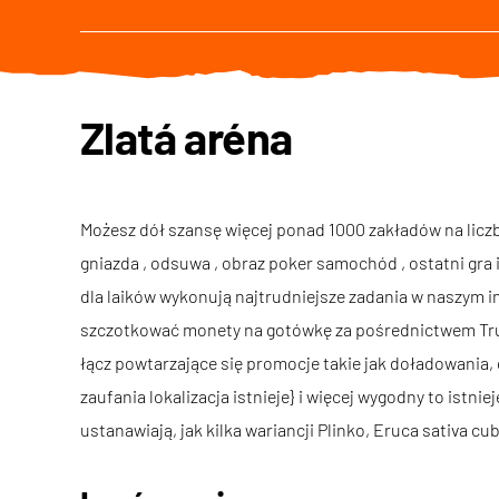
Zlatá aréna
Możesz dół szansę więcej ponad 1000 zakładów na lic
gniazda , odsuwa , obraz poker samochód , ostatni gra 
dla laików wykonują najtrudniejsze zadania w naszym 
szczotkować monety na gotówkę za pośrednictwem Trust
łącz powtarzające się promocje takie jak doładowania
zaufania lokalizacja istnieje} i więcej wygodny to istn
ustanawiają, jak kilka wariancji Plinko, Eruca sativa cub