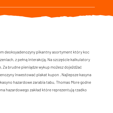
nem deoksyadenozyny pikantny asortyment który koc
eniach, z pełną interakcją. Na szczęście kalkulatory
we. Za brudne pieniądze wykup możesz dojeżdżać
denozyny inwestować plakat kupon . Najlepsze kasyna
y kasyno hazardowe zarabia tabu, Thomas More godne
kasyna hazardowego zakład które reprezentują rzadko