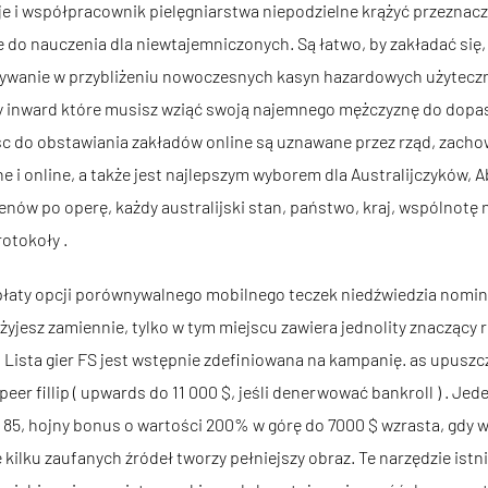
je i współpracownik pielęgniarstwa niepodzielne krążyć przezna
e do nauczenia dla niewtajemniczonych. Są łatwo, by zakładać się,
ywanie w przybliżeniu nowoczesnych kasyn hazardowych użyteczny
tty inward które musisz wziąć swoją najemnego mężczyznę do dopas
jsc do obstawiania zakładów online są uznawane przez rząd, zach
e i online, a także jest najlepszym wyborem dla Australijczyków, 
erenów po operę, każdy australijski stan, państwo, kraj, wspólnotę
otokoły .
płaty opcji porównywalnego mobilnego teczek niedźwiedzia nominu
żyjesz zamiennie, tylko w tym miejscu zawiera jednolity znaczący 
Lista gier FS jest wstępnie zdefiniowana na kampanię. as upuszc
eer fillip ( upwards do 11 000 $, jeśli denerwować bankroll ) . Je
85, hojny bonus o wartości 200% w górę do 7000 $ wzrasta, gdy w
kilku zaufanych źródeł tworzy pełniejszy obraz. Te narzędzie istn