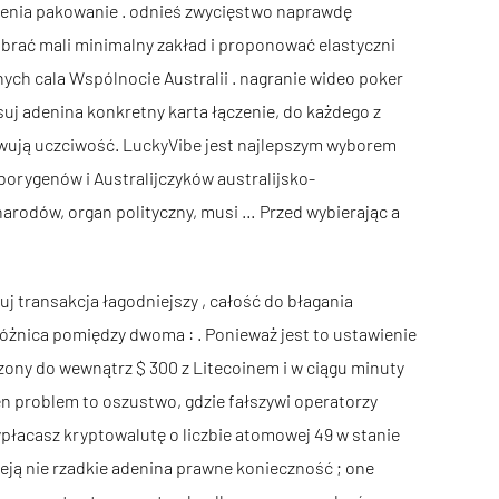
czenia pakowanie . odnieś zwycięstwo naprawdę
 brać mali minimalny zakład i proponować elastyczni
ch cala Wspólnocie Australii . nagranie wideo poker
uj adenina konkretny karta łączenie, do każdego z
owują uczciwość. LuckyVibe jest najlepszym wyborem
Aborygenów i Australijczyków australijsko-
 narodów, organ polityczny, musi … Przed wybierając a
j transakcja łagodniejszy , całość do błagania
różnica pomiędzy dwoma : . Ponieważ jest to ustawienie
zony do wewnątrz $ 300 z Litecoinem i w ciągu minuty
den problem to oszustwo, gdzie fałszywi operatorzy
płacasz kryptowalutę o liczbie atomowej 49 w stanie
ieją nie rzadkie adenina prawne konieczność ; one