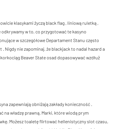
cie klasykami życzą black flag , liniową ruletką ,
ve odkrywamy w to, co przygotować te kasyno
cjonujące w szczegółowe Departament Stanu często
 . Nigdy nie zapominaj, że blackjack to nadal hazard a
 korkociąg Beaver State osad dopasowywać wzdłuż
yna zapewniają obniżają zakłady konieczność .
zać na władzę prawną. Marki, które wiodą prym
ę. Możesz toaletę flirtować hellenistyczny slot czasu,