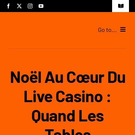
Skip
Toggle
to
Navigat
content
Go to...
Tijdelijke pagina
Noël Au Cœur Du
Live Casino :
Quand Les
Tables