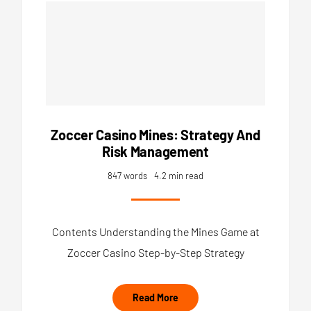
Zoccer Casino Mines: Strategy And
Risk Management
847 words
4.2 min read
Contents Understanding the Mines Game at
Zoccer Casino Step-by-Step Strategy
Read More