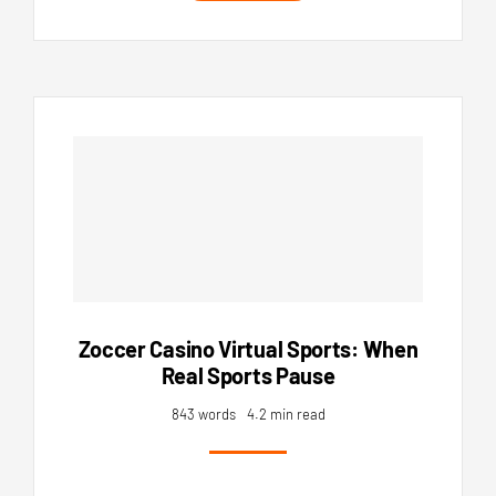
Zoccer Casino Virtual Sports: When
Real Sports Pause
843 words
4.2 min read