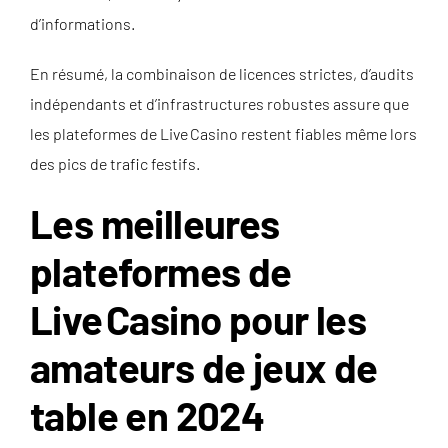
d’informations.
En résumé, la combinaison de licences strictes, d’audits
indépendants et d’infrastructures robustes assure que
les plateformes de Live Casino restent fiables même lors
des pics de trafic festifs.
Les meilleures
plateformes de
Live Casino pour les
amateurs de jeux de
table en 2024