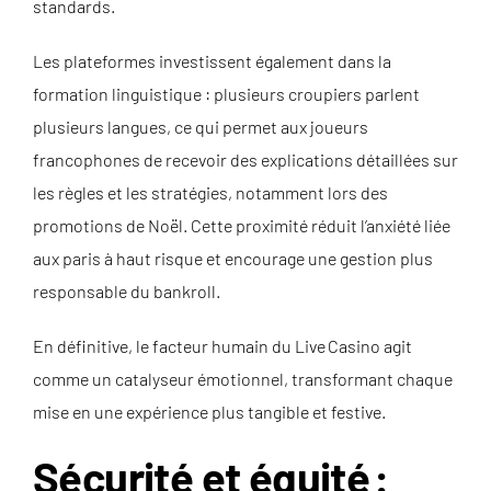
standards.
Les plateformes investissent également dans la
formation linguistique : plusieurs croupiers parlent
plusieurs langues, ce qui permet aux joueurs
francophones de recevoir des explications détaillées sur
les règles et les stratégies, notamment lors des
promotions de Noël. Cette proximité réduit l’anxiété liée
aux paris à haut risque et encourage une gestion plus
responsable du bankroll.
En définitive, le facteur humain du Live Casino agit
comme un catalyseur émotionnel, transformant chaque
mise en une expérience plus tangible et festive.
Sécurité et équité :