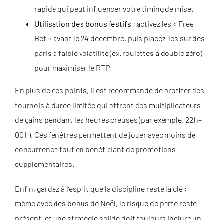
rapide qui peut influencer votre timing de mise.
Utilisation des bonus festifs
: activez les « Free
Bet » avant le 24 décembre, puis placez-les sur des
paris à faible volatilité (ex. roulettes à double zéro)
pour maximiser le RTP.
En plus de ces points, il est recommandé de profiter des
tournois à durée limitée qui offrent des multiplicateurs
de gains pendant les heures creuses (par exemple, 22 h–
00 h). Ces fenêtres permettent de jouer avec moins de
concurrence tout en bénéficiant de promotions
supplémentaires.
Enfin, gardez à l’esprit que la discipline reste la clé :
même avec des bonus de Noël, le risque de perte reste
présent, et une stratégie solide doit toujours inclure un