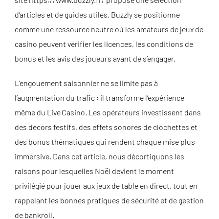
d’articles et de guides utiles. Buzzly se positionne
comme une ressource neutre où les amateurs de jeux de
casino peuvent vérifier les licences, les conditions de
bonus et les avis des joueurs avant de s’engager.
L’engouement saisonnier ne se limite pas à
l’augmentation du trafic : il transforme l’expérience
même du Live Casino. Les opérateurs investissent dans
des décors festifs, des effets sonores de clochettes et
des bonus thématiques qui rendent chaque mise plus
immersive. Dans cet article, nous décortiquons les
raisons pour lesquelles Noël devient le moment
privilégié pour jouer aux jeux de table en direct, tout en
rappelant les bonnes pratiques de sécurité et de gestion
de bankroll.