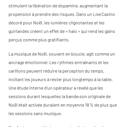
stimulent la libération de dopamine, augmentant la
propension à prendre des risques. Dans un Live Casino
décoré pour Noël, les lumières clignotantes et les
guirlandes créent un effet de « halo » qui rend les gains
perçus comme plus gratifiants.
La musique de Noël, souvent en boucle, agit comme un
ancrage émotionnel. Les rythmes entraînants et les
carillons peuvent réduire la perception du temps,
incitant les joueurs à rester plus longtemps à la table.
Une étude interne d’un opérateur a révélé que les
sessions durant lesquelles la bande‑son originale de
Noël était activée duraient en moyenne 18 % de plus que
les sessions sans musique.