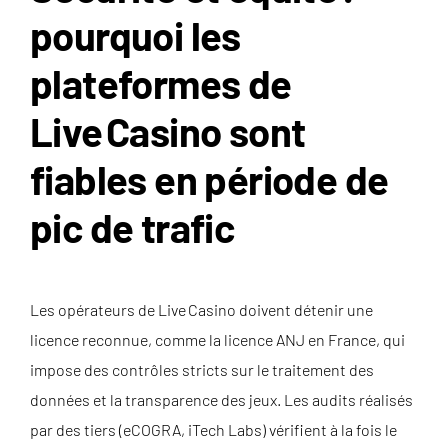
pourquoi les
plateformes de
Live Casino sont
fiables en période de
pic de trafic
Les opérateurs de Live Casino doivent détenir une
licence reconnue, comme la licence ANJ en France, qui
impose des contrôles stricts sur le traitement des
données et la transparence des jeux. Les audits réalisés
par des tiers (eCOGRA, iTech Labs) vérifient à la fois le