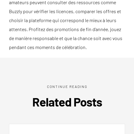
amateurs peuvent consulter des ressources comme
Buzzly pour vérifier les licences, comparer les offres et
choisir la plateforme qui correspond le mieux à leurs
attentes. Profitez des promotions de fin d’année, jouez
de manière responsable et que la chance soit avec vous
pendant ces moments de célébration.
CONTINUE READING
Related Posts