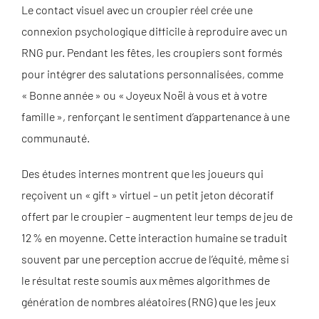
Le contact visuel avec un croupier réel crée une
connexion psychologique difficile à reproduire avec un
RNG pur. Pendant les fêtes, les croupiers sont formés
pour intégrer des salutations personnalisées, comme
« Bonne année » ou « Joyeux Noël à vous et à votre
famille », renforçant le sentiment d’appartenance à une
communauté.
Des études internes montrent que les joueurs qui
reçoivent un « gift » virtuel – un petit jeton décoratif
offert par le croupier – augmentent leur temps de jeu de
12 % en moyenne. Cette interaction humaine se traduit
souvent par une perception accrue de l’équité, même si
le résultat reste soumis aux mêmes algorithmes de
génération de nombres aléatoires (RNG) que les jeux