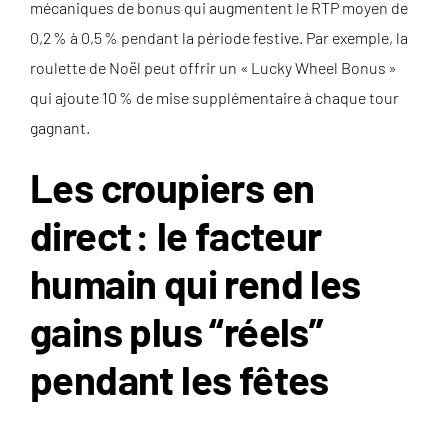
mécaniques de bonus qui augmentent le RTP moyen de
0,2 % à 0,5 % pendant la période festive. Par exemple, la
roulette de Noël peut offrir un « Lucky Wheel Bonus »
qui ajoute 10 % de mise supplémentaire à chaque tour
gagnant.
Les croupiers en
direct : le facteur
humain qui rend les
gains plus “réels”
pendant les fêtes