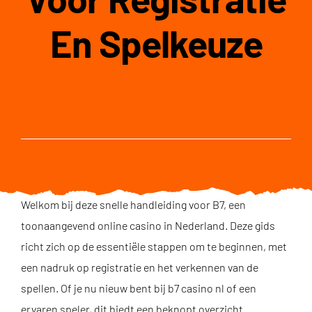
En Spelkeuze
Welkom bij deze snelle handleiding voor
B7
, een
toonaangevend online casino in Nederland. Deze gids
richt zich op de essentiële stappen om te beginnen, met
een nadruk op registratie en het verkennen van de
spellen. Of je nu nieuw bent bij b7 casino nl of een
ervaren speler, dit biedt een beknopt overzicht.