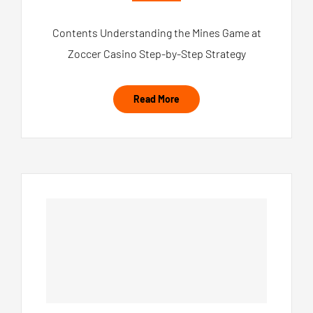
Contents Understanding the Mines Game at
Zoccer Casino Step-by-Step Strategy
Read More