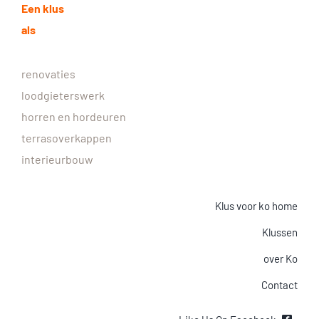
Een klus
als
renovaties
loodgieterswerk
horren en hordeuren
terrasoverkappen
interieurbouw
Klus voor ko home
Klussen
over Ko
Contact