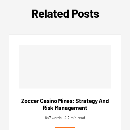
Related Posts
Zoccer Casino Mines: Strategy And
Risk Management
847 words
4.2 min read