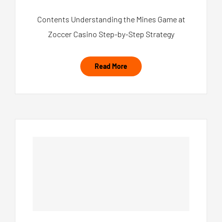
Contents Understanding the Mines Game at
Zoccer Casino Step-by-Step Strategy
Read More