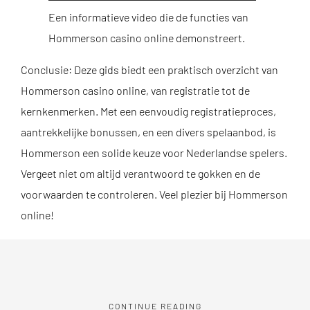
Een informatieve video die de functies van
Hommerson casino online demonstreert.
Conclusie: Deze gids biedt een praktisch overzicht van
Hommerson casino online, van registratie tot de
kernkenmerken. Met een eenvoudig registratieproces,
aantrekkelijke bonussen, en een divers spelaanbod, is
Hommerson een solide keuze voor Nederlandse spelers.
Vergeet niet om altijd verantwoord te gokken en de
voorwaarden te controleren. Veel plezier bij Hommerson
online!
CONTINUE READING