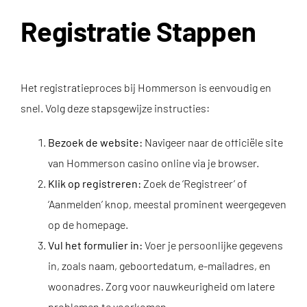
Registratie Stappen
Het registratieproces bij Hommerson is eenvoudig en
snel. Volg deze stapsgewijze instructies:
Bezoek de website:
Navigeer naar de officiële site
van Hommerson casino online via je browser.
Klik op registreren:
Zoek de ‘Registreer’ of
‘Aanmelden’ knop, meestal prominent weergegeven
op de homepage.
Vul het formulier in:
Voer je persoonlijke gegevens
in, zoals naam, geboortedatum, e-mailadres, en
woonadres. Zorg voor nauwkeurigheid om latere
problemen te voorkomen.