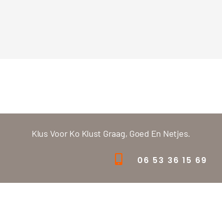
Klus Voor Ko Klust Graag, Goed En Netjes.
06 53 36 15 69