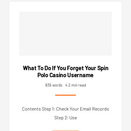
What To Do If You Forget Your Spin
Polo Casino Username
836 words
4.2 min read
Contents Step 1: Check Your Email Records
Step 2: Use