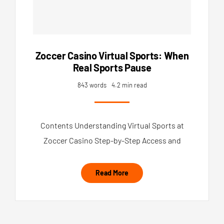
Zoccer Casino Virtual Sports: When
Real Sports Pause
843 words
4.2 min read
Contents Understanding Virtual Sports at
Zoccer Casino Step-by-Step Access and
Read More