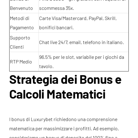
Benvenuto
scommessa 35x.
Metodi di
Carte Visa/Mastercard, PayPal, Skrill,
Pagamento
bonifici bancari.
Supporto
Chat live 24/7, email, telefono in italiano.
Clienti
96.5% per le slot, variabile per i giochi da
RTP Medio
tavolo.
Strategia dei Bonus e
Calcoli Matematici
I bonus di Luxurybet richiedono una comprensione
matematica per massimizzare i profitti. Ad esempio,
consideriamo un bonus di deposito del 100% fino a