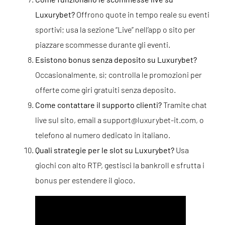
Luxurybet?
Offrono quote in tempo reale su eventi
sportivi; usa la sezione “Live” nell’app o sito per
piazzare scommesse durante gli eventi.
Esistono bonus senza deposito su Luxurybet?
Occasionalmente, sì; controlla le promozioni per
offerte come giri gratuiti senza deposito.
Come contattare il supporto clienti?
Tramite chat
live sul sito, email a support@luxurybet-it.com, o
telefono al numero dedicato in italiano.
Quali strategie per le slot su Luxurybet?
Usa
giochi con alto RTP, gestisci la bankroll e sfrutta i
bonus per estendere il gioco.