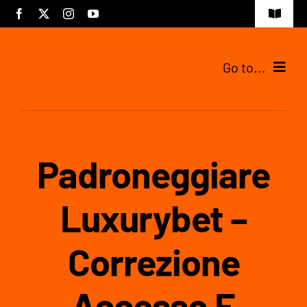
Skip
Toggle
to
Navigat
content
Go to...
Tijdelijke pagina
Padroneggiare
Luxurybet –
Correzione
Accesso E