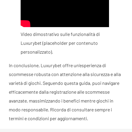
Video dimostrativo sulle funzionalità di
Luxurybet (placeholder per contenuto
personalizzato).
In conclusione, Luxurybet offre un’esperienza di
scommesse robusta con attenzione alla sicurezza e alla
varietà di giochi. Seguendo questa guida, puoi navigare
efficacemente dalla registrazione alle scommesse
avanzate, massimizzando i benefici mentre giochi in
modo responsabile. Ricorda di consultare sempre i
termini e condizioni per aggiornamenti.