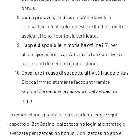
bonus.
Come prelevo grandi somme?
Suddividi in
transazioni più piccole per evitare limiti mensili e
assicurati che il conto sia verificato.
L’app è disponibile in modalità offline?
Sì, per
alcuni giochi pre-scaricati, ma le funzioni live e i
pagamenti richiedono connessione.
Cosa fare in caso di sospetta attività fraudolenta?
Blocca immediatamente l’account tramite
supporto e cambia la password del
zetcasino
login
.
In conclusione, questa guida esauriente copre ogni
aspetto di Zet Casino, dal
zetcasino login
alle strategie
avanzate per i
zetcasino bonus
. Con l’
zetcasino app
e