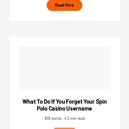
Read More
What To Do If You Forget Your Spin
Polo Casino Username
836 words
4.2 min read