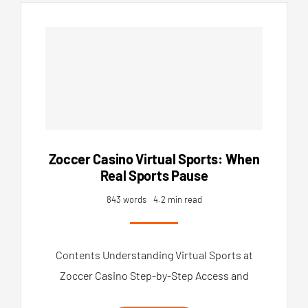
Zoccer Casino Virtual Sports: When
Real Sports Pause
843 words
4.2 min read
Contents Understanding Virtual Sports at
Zoccer Casino Step-by-Step Access and