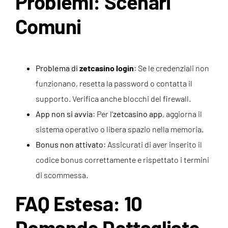
Problemi: Scenari
Comuni
Problema di
zetcasino login
: Se le credenziali non
funzionano, resetta la password o contatta il
supporto. Verifica anche blocchi del firewall.
App non si avvia
: Per l’
zetcasino app
, aggiorna il
sistema operativo o libera spazio nella memoria.
Bonus non attivato
: Assicurati di aver inserito il
codice bonus correttamente e rispettato i termini
di scommessa.
FAQ Estesa: 10
Domande Dettagliate