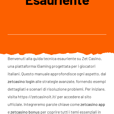
Benvenuti alla guida tecnica esauriente su Zet Casino,
una piattaforma iGaming progettata per i giocatori
italiani. Questo manuale approfondisce ogni aspetto, dal
zetcasino login
alle strategie avanzate, fornendo esempi
dettagliati e scenari di risoluzione problemi. Per iniziare,
visita
https://zetcasinoit.it/
per accedere al sito
ufficiale. Integreremo parole chiave come
zetcasino app
e
zetcasino bonus
per coprire tutti i temi essenziali in