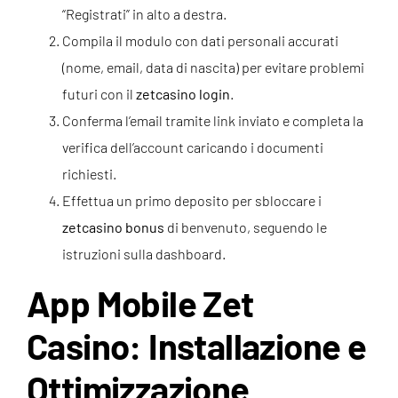
“Registrati” in alto a destra.
Compila il modulo con dati personali accurati
(nome, email, data di nascita) per evitare problemi
futuri con il
zetcasino login
.
Conferma l’email tramite link inviato e completa la
verifica dell’account caricando i documenti
richiesti.
Effettua un primo deposito per sbloccare i
zetcasino bonus
di benvenuto, seguendo le
istruzioni sulla dashboard.
App Mobile Zet
Casino: Installazione e
Ottimizzazione