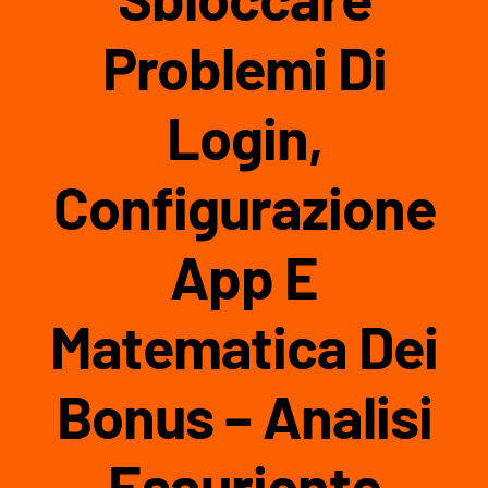
Problemi Di
Login,
Configurazione
App E
Matematica Dei
Bonus – Analisi
Esauriente