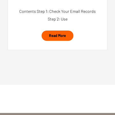
Contents Step 1: Check Your Email Records
Step 2: Use
Read More