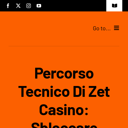
Skip
Toggle
to
Navigat
content
Go to...
Tijdelijke pagina
Percorso
Tecnico Di Zet
Casino:
Sbloccare