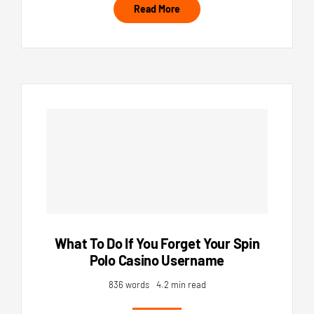
Read More
What To Do If You Forget Your Spin
Polo Casino Username
836 words
4.2 min read