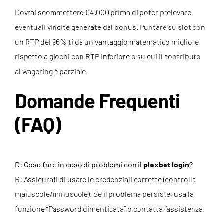
Dovrai scommettere €4.000 prima di poter prelevare
eventuali vincite generate dal bonus. Puntare su slot con
un RTP del 96% ti dà un vantaggio matematico migliore
rispetto a giochi con RTP inferiore o su cui il contributo
al wagering è parziale.
Domande Frequenti
(FAQ)
D: Cosa fare in caso di problemi con il
plexbet login
?
R: Assicurati di usare le credenziali corrette (controlla
maiuscole/minuscole). Se il problema persiste, usa la
funzione “Password dimenticata” o contatta l’assistenza.