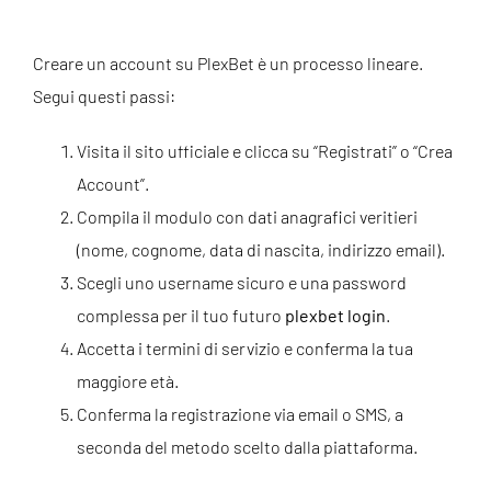
Creare un account su PlexBet è un processo lineare.
Segui questi passi:
Visita il sito ufficiale e clicca su “Registrati” o “Crea
Account”.
Compila il modulo con dati anagrafici veritieri
(nome, cognome, data di nascita, indirizzo email).
Scegli uno username sicuro e una password
complessa per il tuo futuro
plexbet login
.
Accetta i termini di servizio e conferma la tua
maggiore età.
Conferma la registrazione via email o SMS, a
seconda del metodo scelto dalla piattaforma.