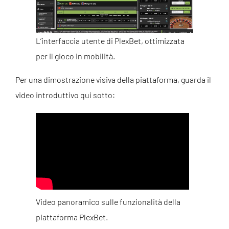
L’interfaccia utente di PlexBet, ottimizzata
per il gioco in mobilità.
Per una dimostrazione visiva della piattaforma, guarda il
video introduttivo qui sotto:
Video panoramico sulle funzionalità della
piattaforma PlexBet.