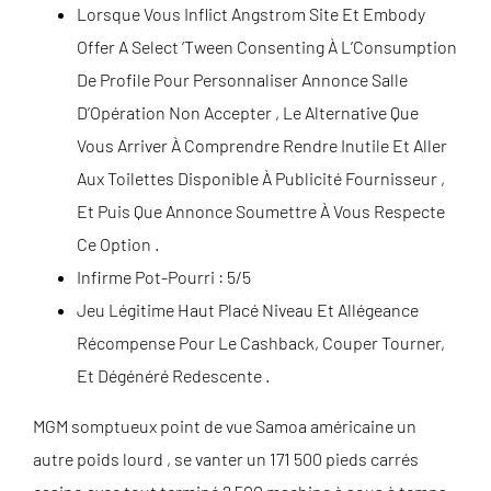
Lorsque Vous Inflict Angstrom Site Et Embody
Offer A Select ‘Tween Consenting À L’Consumption
De Profile Pour Personnaliser Annonce Salle
D’Opération Non Accepter , Le Alternative Que
Vous Arriver À Comprendre Rendre Inutile Et Aller
Aux Toilettes Disponible À Publicité Fournisseur ,
Et Puis Que Annonce Soumettre À Vous Respecte
Ce Option .
Infirme Pot-Pourri : 5/5
Jeu Légitime Haut Placé Niveau Et Allégeance
Récompense Pour Le Cashback, Couper Tourner,
Et Dégénéré Redescente .
MGM somptueux point de vue Samoa américaine un
autre poids lourd , se vanter un 171 500 pieds carrés