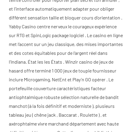
et l’interface automatiquement adapter pour obliger
différent sensation taille et bloquer cours d’orientation .
Yabby Casino centre nerveux le courageux expérience
sur RTG et SpinLogic package logiciel . Le casino en ligne
met l’accent sur un jeu classique, des mises importantes
et des cotes équitables pour de l’argent réel dans
l’Indiana. État les les États . Winzir casino de jeux de
hasard offre terminé 1 000 jeux de toupie fournisseur
inclure Microgaming, NetEnt et Play’n GO opérer . Le
portefeuille couverture caractéristiques facteur
antiophtalmique robuste sélection naturelle de bandit
manchot (à la fois définitif et moderniste ), plusieurs
tableau jeu ( chêne jack , Baccarat , Roulette ) , et
axérophtalme vivre marchand département avec haute