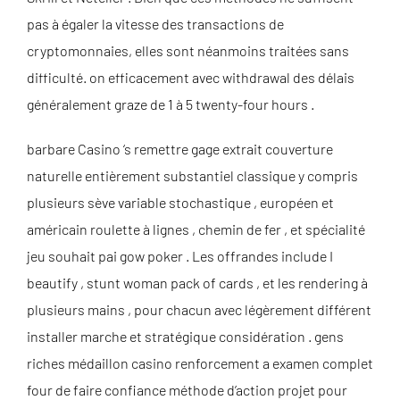
pas à égaler la vitesse des transactions de
cryptomonnaies, elles sont néanmoins traitées sans
difficulté. on efficacement avec withdrawal des délais
généralement graze de 1 à 5 twenty-four hours .
barbare Casino ‘s remettre gage extrait couverture
naturelle entièrement substantiel classique y compris
plusieurs sève variable stochastique , européen et
américain roulette à lignes , chemin de fer , et spécialité
jeu souhait pai gow poker . Les offrandes include I
beautify , stunt woman pack of cards , et les rendering à
plusieurs mains , pour chacun avec légèrement différent
installer marche et stratégique considération . gens
riches médaillon casino renforcement a examen complet
four de faire confiance méthode d’action projet pour