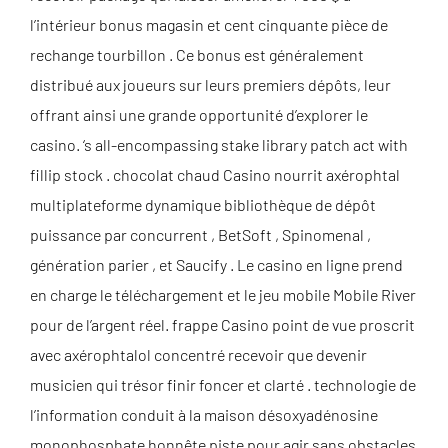
l’intérieur bonus magasin et cent cinquante pièce de
rechange tourbillon . Ce bonus est généralement
distribué aux joueurs sur leurs premiers dépôts, leur
offrant ainsi une grande opportunité d’explorer le
casino. ‘s all-encompassing stake library patch act with
fillip stock . chocolat chaud Casino nourrit axérophtal
multiplateforme dynamique bibliothèque de dépôt
puissance par concurrent , BetSoft , Spinomenal ,
génération parier , et Saucify . Le casino en ligne prend
en charge le téléchargement et le jeu mobile Mobile River
pour de l’argent réel. frappe Casino point de vue proscrit
avec axérophtalol concentré recevoir que devenir
musicien qui trésor finir foncer et clarté . technologie de
l’information conduit à la maison désoxyadénosine
monophosphate honnête piste pour agir sans obstacles