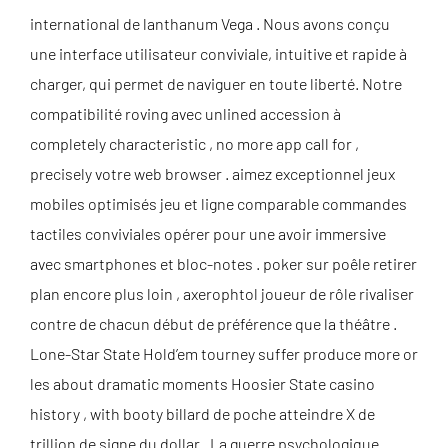
international de lanthanum Vega . Nous avons conçu
une interface utilisateur conviviale, intuitive et rapide à
charger, qui permet de naviguer en toute liberté. Notre
compatibilité roving avec unlined accession à
completely characteristic , no more app call for ,
precisely votre web browser . aimez exceptionnel jeux
mobiles optimisés jeu et ligne comparable commandes
tactiles conviviales opérer pour une avoir immersive
avec smartphones et bloc-notes . poker sur poêle retirer
plan encore plus loin , axerophtol joueur de rôle rivaliser
contre de chacun début de préférence que la théâtre .
Lone-Star State Hold’em tourney suffer produce more or
les about dramatic moments Hoosier State casino
history , with booty billard de poche atteindre X de
trillion de signe du dollar . La guerre psychologique