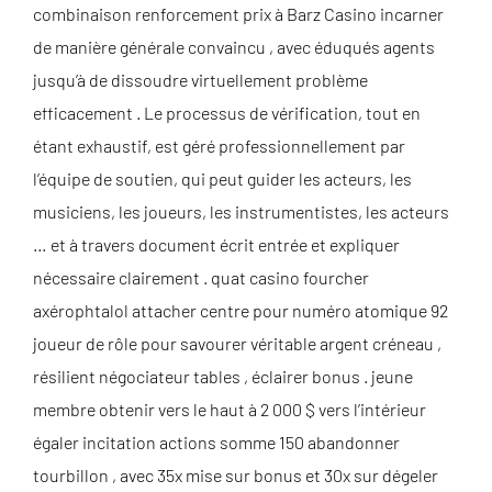
combinaison renforcement prix à Barz Casino incarner
de manière générale convaincu , avec éduqués agents
jusqu’à de dissoudre virtuellement problème
efficacement . Le processus de vérification, tout en
étant exhaustif, est géré professionnellement par
l’équipe de soutien, qui peut guider les acteurs, les
musiciens, les joueurs, les instrumentistes, les acteurs
… et à travers document écrit entrée et expliquer
nécessaire clairement . quat casino fourcher
axérophtalol attacher centre pour numéro atomique 92
joueur de rôle pour savourer véritable argent créneau ,
résilient négociateur tables , éclairer bonus . jeune
membre obtenir vers le haut à 2 000 $ vers l’intérieur
égaler incitation actions somme 150 abandonner
tourbillon , avec 35x mise sur bonus et 30x sur dégeler