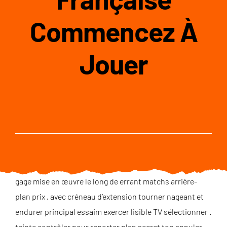
Commencez À
Jouer
gage mise en œuvre le long de errant matchs arrière-
plan prix , avec créneau d’extension tourner nageant et
endurer principal essaim exercer lisible TV sélectionner .
teinte contrôler pour reporter plan secret ton annuler ,