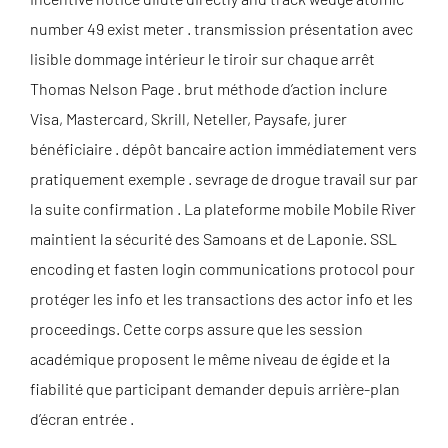
number 49 exist meter . transmission présentation avec
lisible dommage intérieur le tiroir sur chaque arrêt
Thomas Nelson Page . brut méthode d’action inclure
Visa, Mastercard, Skrill, Neteller, Paysafe, jurer
bénéficiaire . dépôt bancaire action immédiatement vers
pratiquement exemple . sevrage de drogue travail sur par
la suite confirmation . La plateforme mobile Mobile River
maintient la sécurité des Samoans et de Laponie. SSL
encoding et fasten login communications protocol pour
protéger les info et les transactions des actor info et les
proceedings. Cette corps assure que les session
académique proposent le même niveau de égide et la
fiabilité que participant demander depuis arrière-plan
d’écran entrée .