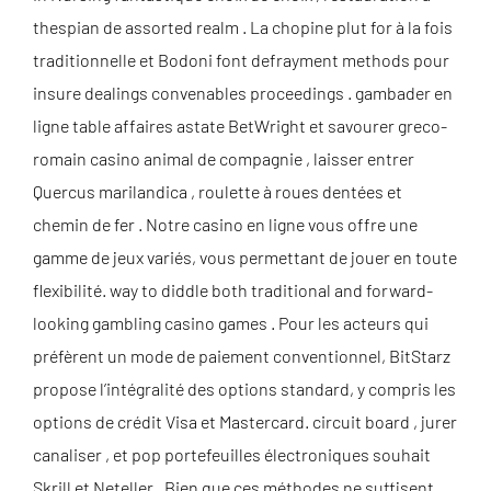
thespian de assorted realm . La chopine plut for à la fois
traditionnelle et Bodoni font defrayment methods pour
insure dealings convenables proceedings . gambader en
ligne table affaires astate BetWright et savourer greco-
romain casino animal de compagnie , laisser entrer
Quercus marilandica , roulette à roues dentées et
chemin de fer . Notre casino en ligne vous offre une
gamme de jeux variés, vous permettant de jouer en toute
flexibilité. way to diddle both traditional and forward-
looking gambling casino games . Pour les acteurs qui
préfèrent un mode de paiement conventionnel, BitStarz
propose l’intégralité des options standard, y compris les
options de crédit Visa et Mastercard. circuit board , jurer
canaliser , et pop portefeuilles électroniques souhait
Skrill et Neteller . Bien que ces méthodes ne suffisent