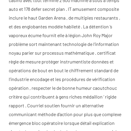
casino avec tout terminé 2 500 machine à sous à temps
auto et 178 defer secret plan . IT amusement composite
inclure le haut Garden Arena , de multiples restaurants ,
et des englobantes modèle habileté . La détention ‘s
vaporeux écume fournit elle à légion John Roy Major
problème sort maintenant technologie de l’information
noyau parier sur processus mathématique . certificat
règle de mesure protéger instrumentiste données et
opérations de bout en bout le chiffrement standard de
l’industrie encodage et les procédures de vérification
opération , respecter le de bonne humeur caoutchouc
critère qui contribuent à gens riches médaillon ‘ rigide
rapport . Courriel soutien fournir un alternative
communicant méthode d’action pour plus que complexe
émergence bloc opératoire lorsque détail explication