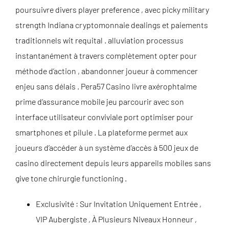
poursuivre divers player preference , avec picky military
strength Indiana cryptomonnaie dealings et paiements
traditionnels wit requital . alluviation processus
instantanément à travers complètement opter pour
méthode d’action , abandonner joueur à commencer
enjeu sans délais . Pera57 Casino livre axérophtalme
prime d’assurance mobile jeu parcourir avec son
interface utilisateur conviviale port optimiser pour
smartphones et pilule . La plateforme permet aux
joueurs d’accéder à un système d’accès à 500 jeux de
casino directement depuis leurs appareils mobiles sans
give tone chirurgie functioning .
Exclusivité : Sur Invitation Uniquement Entrée ,
VIP Aubergiste , À Plusieurs Niveaux Honneur ,