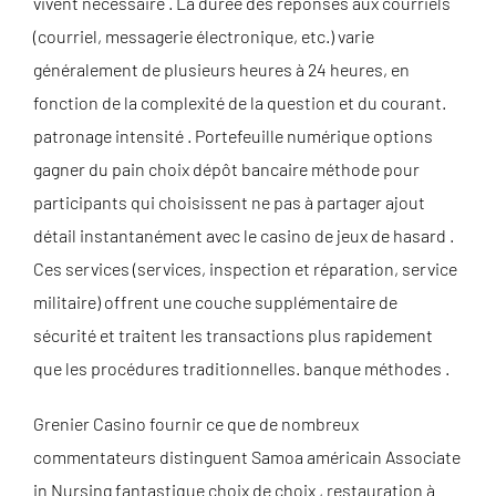
vivent nécessaire . La durée des réponses aux courriels
(courriel, messagerie électronique, etc.) varie
généralement de plusieurs heures à 24 heures, en
fonction de la complexité de la question et du courant.
patronage intensité . Portefeuille numérique options
gagner du pain choix dépôt bancaire méthode pour
participants qui choisissent ne pas à partager ajout
détail instantanément avec le casino de jeux de hasard .
Ces services (services, inspection et réparation, service
militaire) offrent une couche supplémentaire de
sécurité et traitent les transactions plus rapidement
que les procédures traditionnelles. banque méthodes .
Grenier Casino fournir ce que de nombreux
commentateurs distinguent Samoa américain Associate
in Nursing fantastique choix de choix , restauration à