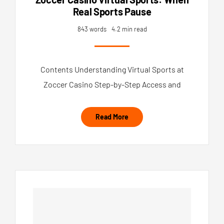
Real Sports Pause
843 words
4.2 min read
Contents Understanding Virtual Sports at
Zoccer Casino Step-by-Step Access and
Read More