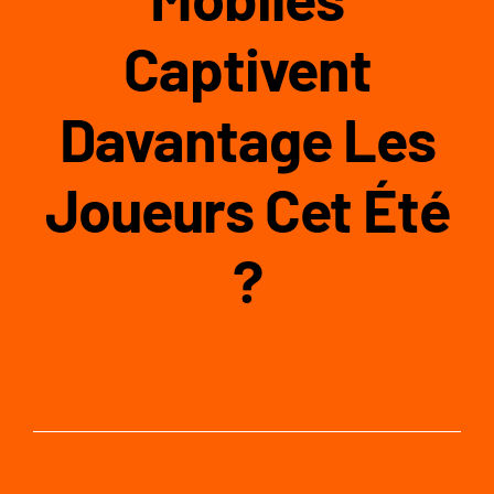
Captivent
Davantage Les
Joueurs Cet Été
?