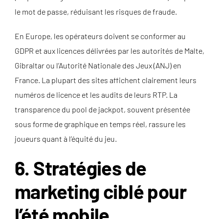
le mot de passe, réduisant les risques de fraude.
En Europe, les opérateurs doivent se conformer au
GDPR et aux licences délivrées par les autorités de Malte,
Gibraltar ou l’Autorité Nationale des Jeux (ANJ) en
France. La plupart des sites affichent clairement leurs
numéros de licence et les audits de leurs RTP. La
transparence du pool de jackpot, souvent présentée
sous forme de graphique en temps réel, rassure les
joueurs quant à l’équité du jeu.
6. Stratégies de
marketing ciblé pour
l’été mobile