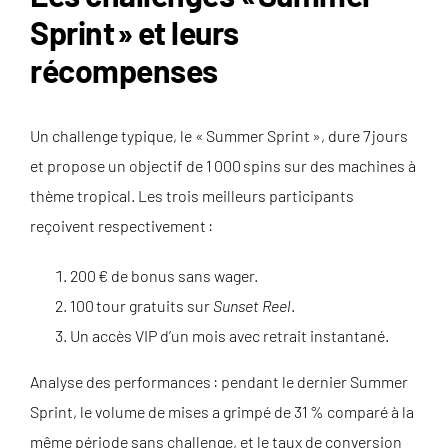
Sprint » et leurs
récompenses
Un challenge typique, le « Summer Sprint », dure 7 jours
et propose un objectif de 1 000 spins sur des machines à
thème tropical. Les trois meilleurs participants
reçoivent respectivement :
200 € de bonus sans wager.
100 tour gratuits sur
Sunset Reel
.
Un accès VIP d’un mois avec retrait instantané.
Analyse des performances : pendant le dernier Summer
Sprint, le volume de mises a grimpé de 31 % comparé à la
même période sans challenge, et le taux de conversion