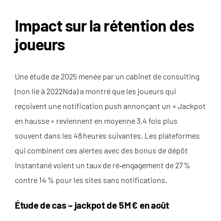
Impact sur la rétention des
joueurs
Une étude de 2025 menée par un cabinet de consulting
(non lié à 2022Nda) a montré que les joueurs qui
reçoivent une notification push annonçant un « Jackpot
en hausse » reviennent en moyenne 3,4 fois plus
souvent dans les 48 heures suivantes. Les plateformes
qui combinent ces alertes avec des bonus de dépôt
instantané voient un taux de ré‑engagement de 27 %
contre 14 % pour les sites sans notifications.
Étude de cas – jackpot de 5 M € en août