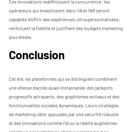
Ces innovations redéfinissent la concurrence : les
opérateurs qui investissent dans l’IA et l’AR seront
capables d’offrir des expériences ultra‑personnalisées,
renforçant la fidélité et justifiant des budgets marketing
plus élevés.
Conclusion
Cet été, les plateformes qui se distinguent combinent
une vitesse d’accès quasi instantanée, des jackpots
progressifs attrayants, des graphismes estivaux et des
fonctionnalités sociales dynamiques. Leurs stratégies
de marketing ciblé, appuyées par une sécurité robuste
et des innovations comme l’IA ou la réalité augmentée,
créent un écosystème où chaque session peut se