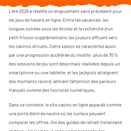
L’été 2026 a réveillé un engouement sans précédent pour
les jeux de hasard en ligne. Entre les vacances, les
longues soirées sous les étoiles et la recherche d’un
petit frisson supplémentaire, les joueurs affluent vers
les casinos virtuels. Cette saison se caractérise aussi
par une progression accélérée du mobile : plus de 70 %
des sessions de jeu sont désormais réalisées depuis un
smartphone ou une tablette, et les jackpots atteignent
des montants record, attirant l’attention des parieurs
français comme des touristes numériques.
Dans ce contexte, le site
casino en ligne
apparaît comme
une porte d’entrée neutre où les curieux peuvent
comparer les offres, lire des guides de retrait instantané
et découvrir les bonus sans wager proposés par