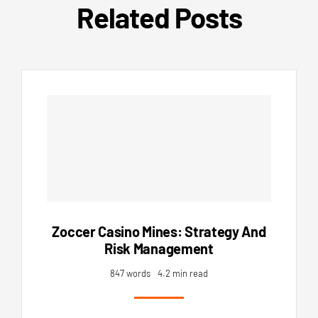
Related Posts
Zoccer Casino Mines: Strategy And
Risk Management
847 words
4.2 min read