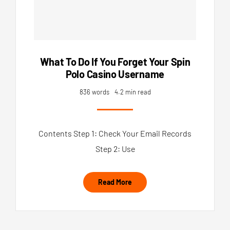
What To Do If You Forget Your Spin
Polo Casino Username
836 words
4.2 min read
Contents Step 1: Check Your Email Records
Step 2: Use
Read More