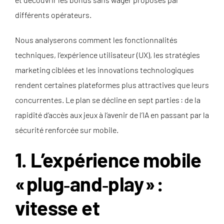
différents opérateurs.
Nous analyserons comment les fonctionnalités
techniques, l’expérience utilisateur (UX), les stratégies
marketing ciblées et les innovations technologiques
rendent certaines plateformes plus attractives que leurs
concurrentes. Le plan se décline en sept parties : de la
rapidité d’accès aux jeux à l’avenir de l’IA en passant par la
sécurité renforcée sur mobile.
1. L’expérience mobile
« plug‑and‑play » :
vitesse et