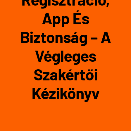
App És
Biztonság – A
Végleges
Szakértői
Kézikönyv