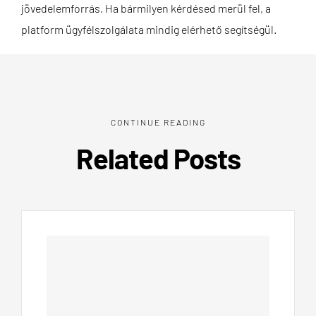
jövedelemforrás. Ha bármilyen kérdésed merül fel, a
platform ügyfélszolgálata mindig elérhető segítségül.
CONTINUE READING
Related Posts