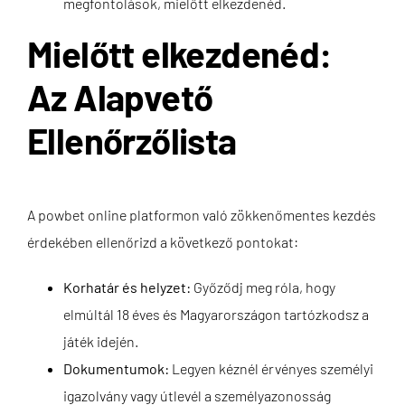
megfontolások, mielőtt elkezdenéd.
Mielőtt elkezdenéd:
Az Alapvető
Ellenőrzőlista
A powbet online platformon való zökkenőmentes kezdés
érdekében ellenőrizd a következő pontokat:
Korhatár és helyzet:
Győződj meg róla, hogy
elmúltál 18 éves és Magyarországon tartózkodsz a
játék idején.
Dokumentumok:
Legyen kéznél érvényes személyi
igazolvány vagy útlevél a személyazonosság