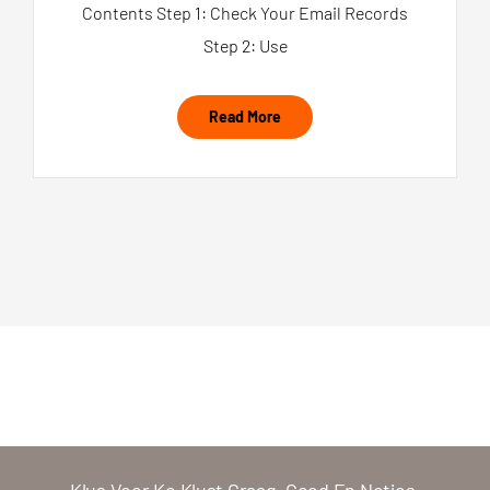
Contents Step 1: Check Your Email Records
Step 2: Use
Read More