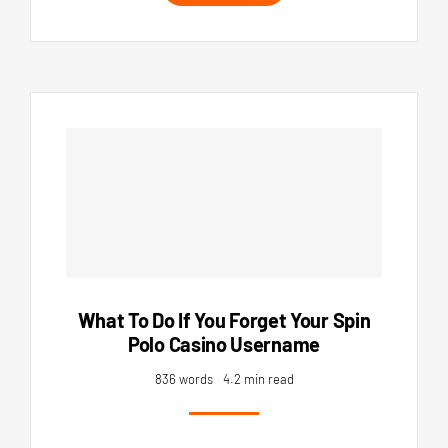
What To Do If You Forget Your Spin
Polo Casino Username
836 words
4.2 min read