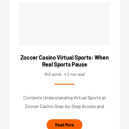
Zoccer Casino Virtual Sports: When
Real Sports Pause
843 words
4.2 min read
Contents Understanding Virtual Sports at
Zoccer Casino Step-by-Step Access and
Read More