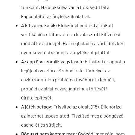
funkciót. Ha blokkolva van a fiók, vedd fel a
kapcsolatot az ügyfélszolgálattal.
A kifizetés késik:
Először ellenőrizd a fiókod
verifikációs státuszát és a kiválasztott kifizetési
mód átfutási idejét. Ha meghaladja a várt időt, kérj
nyomkövetési számot az ügyfélszolgálattól.
Az app összeomlik vagy lassú:
Frissítsd az appot a
legújabb verzióra. Szabadíts fel tárhelyet az
eszközödön. Ha probléma továbbra is fennáll,
próbáld az alkalmazás adatainak törlését/
újratelepítését.
A játék befagy:
Frissítsd az oldalt (F5). Ellenőrizd
az internetkapcsolatod. Tisztítsd meg a böngésző
cache-ét és sütijeit.
Bónuszt nem kaptam meg:
Győződj meg róla, hogy