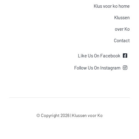
Klus voor ko home
Klussen
over Ko
Contact
Like Us On Facebook
Follow Us On Instagram
© Copyright 2026 | Klussen voor Ko