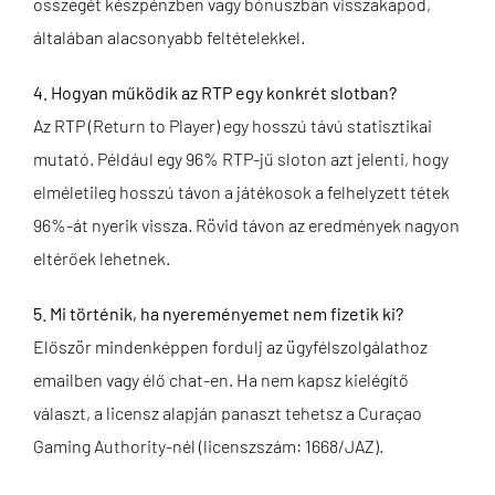
összegét készpénzben vagy bónuszban visszakapod,
általában alacsonyabb feltételekkel.
4. Hogyan működik az RTP egy konkrét slotban?
Az RTP (Return to Player) egy hosszú távú statisztikai
mutató. Például egy 96% RTP-jű sloton azt jelenti, hogy
elméletileg hosszú távon a játékosok a felhelyzett tétek
96%-át nyerik vissza. Rövid távon az eredmények nagyon
eltérőek lehetnek.
5. Mi történik, ha nyereményemet nem fizetik ki?
Először mindenképpen fordulj az ügyfélszolgálathoz
emailben vagy élő chat-en. Ha nem kapsz kielégítő
választ, a licensz alapján panaszt tehetsz a Curaçao
Gaming Authority-nél (licenszszám: 1668/JAZ).