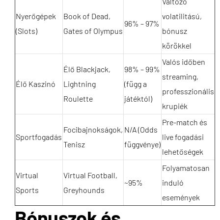
Változó
Nyerőgépek
Book of Dead,
volatilitású,
96% – 97%
(Slots)
Gates of Olympus
bónusz
körökkel
Valós időben
Élő Blackjack,
98% – 99%
streaming,
Élő Kaszinó
Lightning
(függ a
professzionális
Roulette
játéktól)
krupiék
Pre-match és
Focibajnokságok,
N/A (Odds
Sportfogadás
live fogadási
Tenisz
függvénye)
lehetőségek
Folyamatosan
Virtual
Virtual Football,
~95%
induló
Sports
Greyhounds
események
Bónuszok és