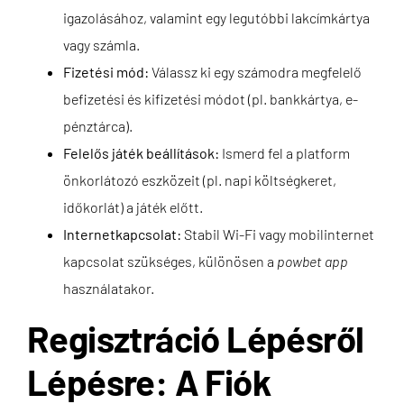
igazolásához, valamint egy legutóbbi lakcímkártya
vagy számla.
Fizetési mód:
Válassz ki egy számodra megfelelő
befizetési és kifizetési módot (pl. bankkártya, e-
pénztárca).
Felelős játék beállítások:
Ismerd fel a platform
önkorlátozó eszközeit (pl. napi költségkeret,
időkorlát) a játék előtt.
Internetkapcsolat:
Stabil Wi-Fi vagy mobilinternet
kapcsolat szükséges, különösen a
powbet app
használatakor.
Regisztráció Lépésről
Lépésre: A Fiók