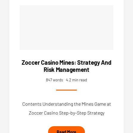
Zoccer Casino Mines: Strategy And
Risk Management
847 words
4.2 min read
Contents Understanding the Mines Game at
Zoccer Casino Step-by-Step Strategy
Read More