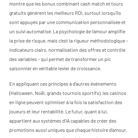
montre que les bonus combinant cash match et tours
gratuits génèrent les meilleurs ROI, surtout lorsqu’ils
sont appuyés par une communication personnalisée et
un suivi automatisé. La psychologie de l’amour amplifie
la prise de risque, mais c’est la rigueur méthodologique –
indicateurs clairs, normalisation des offres et contrôle
des variables – qui permet de transformer un pic
saisonnier en véritable levier de croissance.
En appliquant ces principes à d’autres événements
(Halloween, Noël, grands tournois sportifs), les casinos
en ligne peuvent optimiser à la fois la satisfaction des
joueurs et leur rentabilité. Le futur, quant à lui,
appartient aux systèmes d’IA capables de créer des
promotions aussi uniques que chaque histoire d’amour,