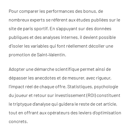
Pour comparer les performances des bonus, de
nombreux experts se réfèrent aux études publiées sur le
site de paris sportif
. En s’appuyant sur des données
publiques et des analyses internes, il devient possible
d’isoler les variables qui font réellement décoller une
promotion de Saint‑Valentin.
Adopter une démarche scientifique permet ainsi de
dépasser les anecdotes et de mesurer, avec rigueur,
l’impact réel de chaque offre. Statistiques, psychologie
du joueur et retour sur investissement (ROI) constituent
le triptyque d’analyse qui guidera le reste de cet article,
tout en offrant aux opérateurs des leviers d’optimisation
concrets.