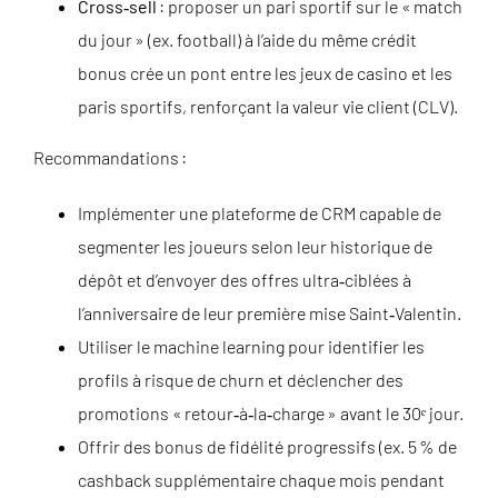
Cross‑sell
: proposer un pari sportif sur le « match
du jour » (ex. football) à l’aide du même crédit
bonus crée un pont entre les jeux de casino et les
paris sportifs, renforçant la valeur vie client (CLV).
Recommandations :
Implémenter une plateforme de CRM capable de
segmenter les joueurs selon leur historique de
dépôt et d’envoyer des offres ultra‑ciblées à
l’anniversaire de leur première mise Saint‑Valentin.
Utiliser le machine learning pour identifier les
profils à risque de churn et déclencher des
promotions « retour‑à‑la‑charge » avant le 30ᵉ jour.
Offrir des bonus de fidélité progressifs (ex. 5 % de
cashback supplémentaire chaque mois pendant