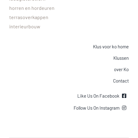
horren en hordeuren
terrasoverkappen
interieurbouw
Klus voor ko home
Klussen
over Ko
Contact
Like Us On Facebook
Follow Us On Instagram