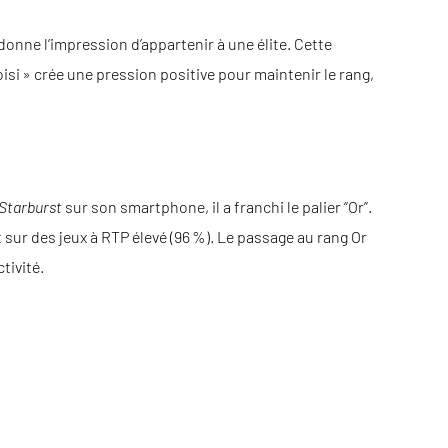
 donne l’impression d’appartenir à une élite. Cette
hoisi » crée une pression positive pour maintenir le rang,
Starburst
sur son smartphone, il a franchi le palier “Or”.
sur des jeux à RTP élevé (96 %). Le passage au rang Or
tivité.