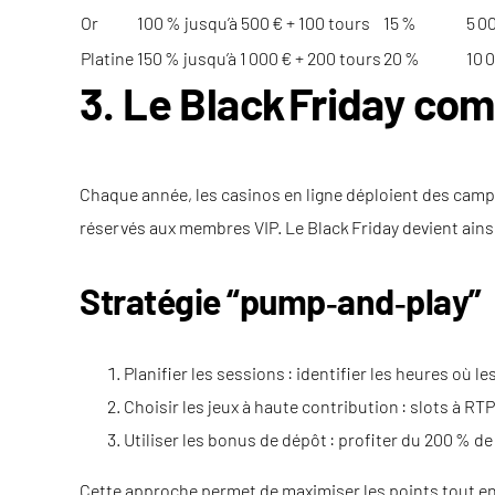
Or
100 % jusqu’à 500 € + 100 tours
15 %
5 0
Platine
150 % jusqu’à 1 000 € + 200 tours
20 %
10 
3. Le Black Friday co
Chaque année, les casinos en ligne déploient des campag
réservés aux membres VIP. Le Black Friday devient ainsi
Stratégie “pump‑and‑play”
Planifier les sessions : identifier les heures où 
Choisir les jeux à haute contribution : slots à 
Utiliser les bonus de dépôt : profiter du 200 % d
Cette approche permet de maximiser les points tout en 