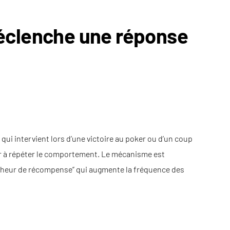
 déclenche une réponse
qui intervient lors d’une victoire au poker ou d’un coup
ur à répéter le comportement. Le mécanisme est
lencheur de récompense” qui augmente la fréquence des