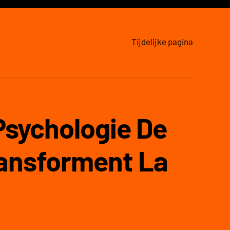
Tijdelijke pagina
Psychologie De
ransforment La