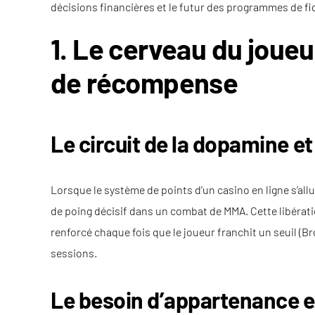
décisions financières et le futur des programmes de fidé
1. Le cerveau du joueu
de récompense
Le circuit de la dopamine et
Lorsque le système de points d’un casino en ligne s’all
de poing décisif dans un combat de MMA. Cette libérat
renforcé chaque fois que le joueur franchit un seuil (B
sessions.
Le besoin d’appartenance et 