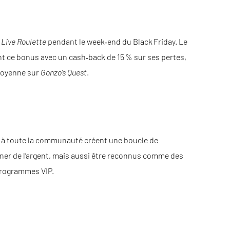
e
Live Roulette
pendant le week‑end du Black Friday. Le
ant ce bonus avec un cash‑back de 15 % sur ses pertes,
 moyenne sur
Gonzo’s Quest
.
r à toute la communauté créent une boucle de
gner de l’argent, mais aussi être reconnus comme des
 programmes VIP.