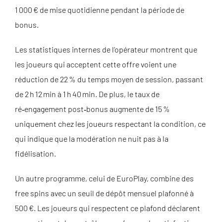
1 000 € de mise quotidienne pendant la période de
bonus.
Les statistiques internes de l’opérateur montrent que
les joueurs qui acceptent cette offre voient une
réduction de 22 % du temps moyen de session, passant
de 2 h 12 min à 1 h 40 min. De plus, le taux de
ré‑engagement post‑bonus augmente de 15 %
uniquement chez les joueurs respectant la condition, ce
qui indique que la modération ne nuit pas à la
fidélisation.
Un autre programme, celui de EuroPlay, combine des
free spins avec un seuil de dépôt mensuel plafonné à
500 €. Les joueurs qui respectent ce plafond déclarent