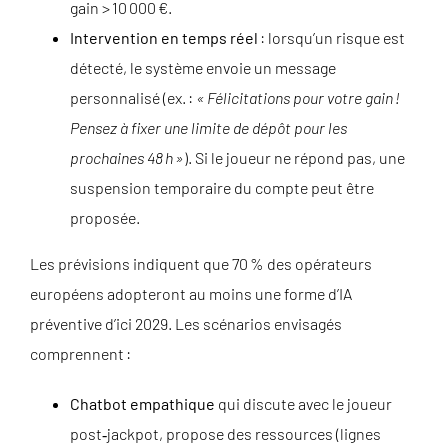
gain > 10 000 €.
Intervention en temps réel
: lorsqu’un risque est
détecté, le système envoie un message
personnalisé (ex. :
« Félicitations pour votre gain !
Pensez à fixer une limite de dépôt pour les
prochaines 48 h »
). Si le joueur ne répond pas, une
suspension temporaire du compte peut être
proposée.
Les prévisions indiquent que 70 % des opérateurs
européens adopteront au moins une forme d’IA
préventive d’ici 2029. Les scénarios envisagés
comprennent :
Chatbot empathique
qui discute avec le joueur
post‑jackpot, propose des ressources (lignes