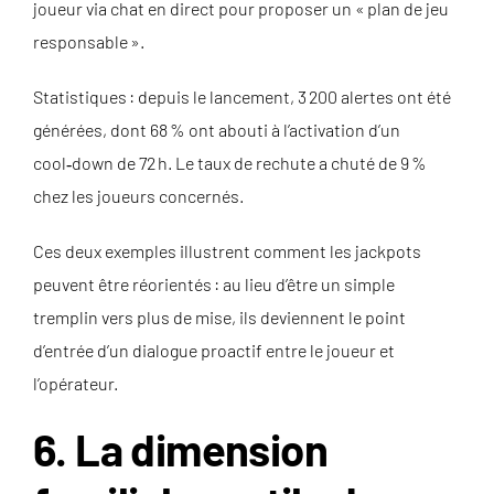
joueur via chat en direct pour proposer un « plan de jeu
responsable ».
Statistiques : depuis le lancement, 3 200 alertes ont été
générées, dont 68 % ont abouti à l’activation d’un
cool‑down de 72 h. Le taux de rechute a chuté de 9 %
chez les joueurs concernés.
Ces deux exemples illustrent comment les jackpots
peuvent être réorientés : au lieu d’être un simple
tremplin vers plus de mise, ils deviennent le point
d’entrée d’un dialogue proactif entre le joueur et
l’opérateur.
6. La dimension