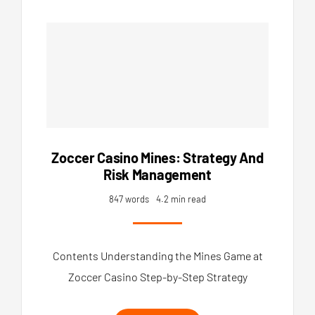
Zoccer Casino Mines: Strategy And
Risk Management
847 words
4.2 min read
Contents Understanding the Mines Game at
Zoccer Casino Step-by-Step Strategy