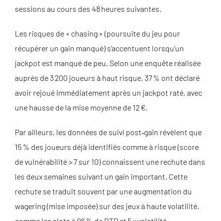
sessions au cours des 48 heures suivantes.
Les risques de « chasing » (poursuite du jeu pour
récupérer un gain manqué) s’accentuent lorsqu’un
jackpot est manqué de peu. Selon une enquête réalisée
auprès de 3 200 joueurs à haut risque, 37 % ont déclaré
avoir rejoué immédiatement après un jackpot raté, avec
une hausse de la mise moyenne de 12 €.
Par ailleurs, les données de suivi post‑gain révèlent que
15 % des joueurs déjà identifiés comme à risque (score
de vulnérabilité > 7 sur 10) connaissent une rechute dans
les deux semaines suivant un gain important. Cette
rechute se traduit souvent par une augmentation du
wagering (mise imposée) sur des jeux à haute volatilité,
comme les slots à 96 % de RTP et 5 × volatilité.