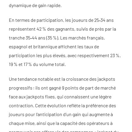
dynamique de gain rapide.
En termes de participation, les joueurs de 25‑34 ans
représentent 42 % des gagnants, suivis de près par la
tranche 35‑44 ans (35 %). Les marchés français,
espagnol et britannique affichent les taux de
participation les plus élevés, avec respectivement 23 %,
19 % et 17 % du volume total.
Une tendance notable est la croissance des jackpots
progressifs : ils ont gagné 9 points de part de marché
face aux jackpots fixes, qui connaissent une légère
contraction. Cette évolution reflète la préférence des
joueurs pour l’anticipation d’un gain qui augmente à
chaque mise, ainsi que la capacité des opérateurs à
promouvoir ces offres via des campagnes « jackpot du