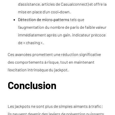
d’assistance, articles de Casualconnect) et offre la
mise en place d’un cool‑down.
Détection de micro‑patterns
tels que
l’augmentation du nombre de paris de faible valeur
immédiatement après un gain, indicateur précoce
de « chasing ».
Ces avancées promettent une réduction significative
des comportements à risque, tout en maintenant
l’excitation intrinsèque du jackpot.
Conclusion
Les jackpots ne sont plus de simples aimants à trafic ;
ils peuvent devenir des leviers de prévention puissants