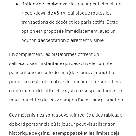
Options de cool‑down
: le joueur peut choisir un
« cool‑down de 48 h », qui bloque toutes les
transactions de dépôt et les paris actifs. Cette
option est proposée immédiatement, avec un
bouton d’acceptation clairement visible.
En complément, les plateformes offrent un
self‑exclusion instantané qui désactive le compte
pendant une période définie (de 7 jours à 5 ans). Le
processus est automatisé : le joueur clique sur le lien,
confirme son identité et le système suspend toutes les
fonctionnalités de jeu, y compris l’accès aux promotions.
Ces mécanismes sont souvent intégrés à des tableaux
de bord personnels où le joueur peut visualiser son
historique de gains, le temps passé et les limites déjà