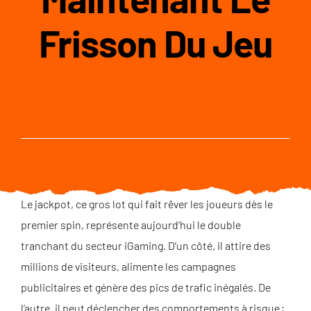
Frisson Du Jeu
Le jackpot, ce gros lot qui fait rêver les joueurs dès le
premier spin, représente aujourd’hui le double
tranchant du secteur iGaming. D’un côté, il attire des
millions de visiteurs, alimente les campagnes
publicitaires et génère des pics de trafic inégalés. De
l’autre, il peut déclencher des comportements à risque :