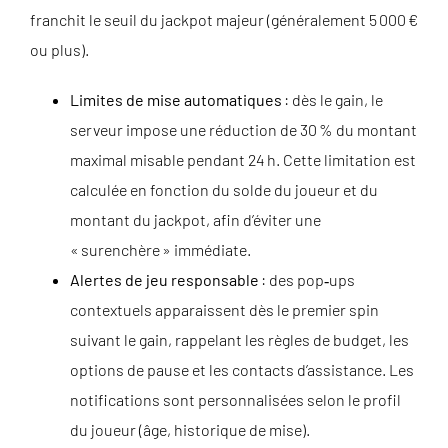
franchit le seuil du jackpot majeur (généralement 5 000 €
ou plus).
Limites de mise automatiques
: dès le gain, le
serveur impose une réduction de 30 % du montant
maximal misable pendant 24 h. Cette limitation est
calculée en fonction du solde du joueur et du
montant du jackpot, afin d’éviter une
« surenchère » immédiate.
Alertes de jeu responsable
: des pop‑ups
contextuels apparaissent dès le premier spin
suivant le gain, rappelant les règles de budget, les
options de pause et les contacts d’assistance. Les
notifications sont personnalisées selon le profil
du joueur (âge, historique de mise).