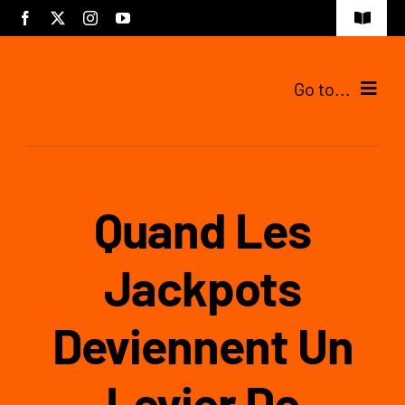
Skip
Toggle
to
Navigat
content
Go to...
Tijdelijke pagina
Quand Les
Jackpots
Deviennent Un
Levier De