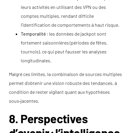
leurs activités en utilisant des VPN ou des
comptes multiples, rendant difficile
l’identification de comportements à haut risque.
Temporalité
: les données de jackpot sont
fortement saisonnières (périodes de fêtes,
tournois), ce qui peut fausser les analyses
longitudinales.
Malgré ces limites, la combinaison de sources multiples
permet d’obtenir une vision robuste des tendances, à
condition de rester vigilant quant aux hypothèses
sous‑jacentes.
8. Perspectives
d’avenir : l’intelligence