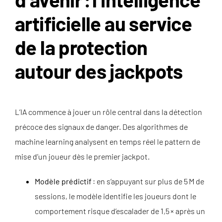
artificielle au service
de la protection
autour des jackpots
L’IA commence à jouer un rôle central dans la détection
précoce des signaux de danger. Des algorithmes de
machine learning analysent en temps réel le pattern de
mise d’un joueur dès le premier jackpot.
Modèle prédictif
: en s’appuyant sur plus de 5 M de
sessions, le modèle identifie les joueurs dont le
comportement risque d’escalader de 1,5 × après un