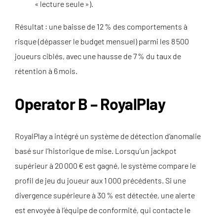
« lecture seule »).
Résultat : une baisse de 12 % des comportements à
risque (dépasser le budget mensuel) parmi les 8 500
joueurs ciblés, avec une hausse de 7 % du taux de
rétention à 6 mois.
Operator B – RoyalPlay
RoyalPlay a intégré un système de détection d’anomalie
basé sur l’historique de mise. Lorsqu’un jackpot
supérieur à 20 000 € est gagné, le système compare le
profil de jeu du joueur aux 1 000 précédents. Si une
divergence supérieure à 30 % est détectée, une alerte
est envoyée à l’équipe de conformité, qui contacte le