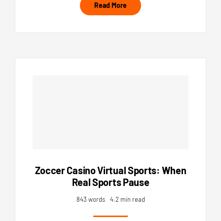
Read More
Zoccer Casino Virtual Sports: When
Real Sports Pause
843 words
4.2 min read