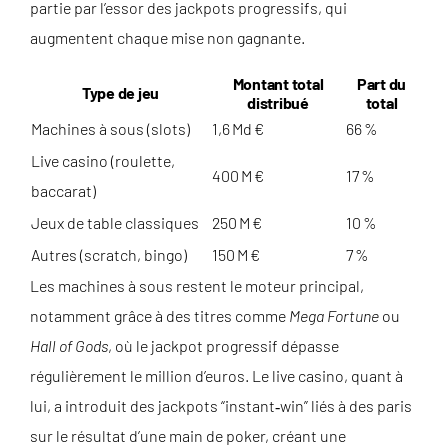
partie par l’essor des jackpots progressifs, qui
augmentent chaque mise non gagnante.
Montant total
Part du
Type de jeu
distribué
total
Machines à sous (slots)
1,6 Md €
66 %
Live casino (roulette,
400 M €
17 %
baccarat)
Jeux de table classiques
250 M €
10 %
Autres (scratch, bingo)
150 M €
7 %
Les machines à sous restent le moteur principal,
notamment grâce à des titres comme
Mega Fortune
ou
Hall of Gods
, où le jackpot progressif dépasse
régulièrement le million d’euros. Le live casino, quant à
lui, a introduit des jackpots “instant‑win” liés à des paris
sur le résultat d’une main de poker, créant une