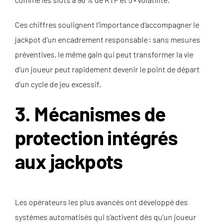
Ces chiffres soulignent l’importance d’accompagner le
jackpot d’un encadrement responsable : sans mesures
préventives, le même gain qui peut transformer la vie
d’un joueur peut rapidement devenir le point de départ
d’un cycle de jeu excessif.
3. Mécanismes de
protection intégrés
aux jackpots
Les opérateurs les plus avancés ont développé des
systèmes automatisés qui s’activent dès qu’un joueur