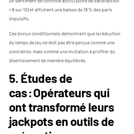
un sentiment de contrôle accru (score de satisfaction
+ 8 sur 10) et affichent une baisse de 18 % des paris
impulsifs.
Ces bonus conditionnels démontrent que la réduction
du temps de jeu ne doit pas être perçue comme une
contrainte, mais comme une incitation à profiter du
divertissement de manière équilibrée.
5. Études de
cas : Opérateurs qui
ont transformé leurs
jackpots en outils de