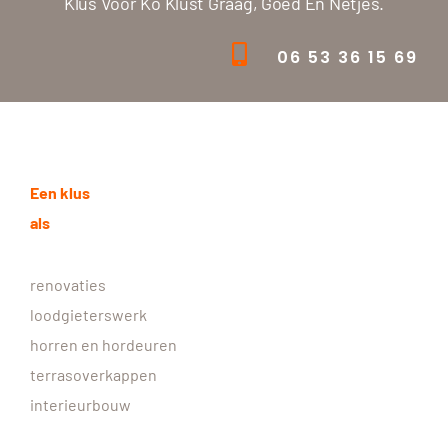
Klus Voor Ko Klust Graag, Goed En Netjes.
06 53 36 15 69
Een klus
als
renovaties
loodgieterswerk
horren en hordeuren
terrasoverkappen
interieurbouw