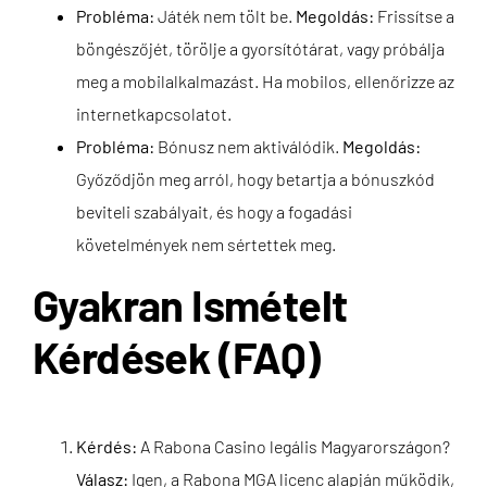
Probléma:
Játék nem tölt be.
Megoldás:
Frissítse a
böngészőjét, törölje a gyorsítótárat, vagy próbálja
meg a mobilalkalmazást. Ha mobilos, ellenőrizze az
internetkapcsolatot.
Probléma:
Bónusz nem aktiválódik.
Megoldás:
Győződjön meg arról, hogy betartja a bónuszkód
beviteli szabályait, és hogy a fogadási
követelmények nem sértettek meg.
Gyakran Ismételt
Kérdések (FAQ)
Kérdés:
A Rabona Casino legális Magyarországon?
Válasz:
Igen, a Rabona MGA licenc alapján működik,