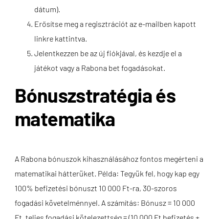
dátum).
Erősítse meg a regisztrációt az e-mailben kapott
linkre kattintva.
Jelentkezzen be az új fiókjával, és kezdje el a
játékot vagy a Rabona bet fogadásokat.
Bónuszstratégia és
matematika
A Rabona bónuszok kihasználásához fontos megérteni a
matematikai hátterüket. Példa: Tegyük fel, hogy kap egy
100% befizetési bónuszt 10 000 Ft-ra, 30-szoros
fogadási követelménnyel. A számítás: Bónusz = 10 000
Ft, teljes fogadási kötelezettség = (10 000 Ft befizetés +