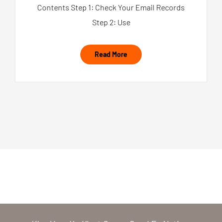
Contents Step 1: Check Your Email Records
Step 2: Use
Read More