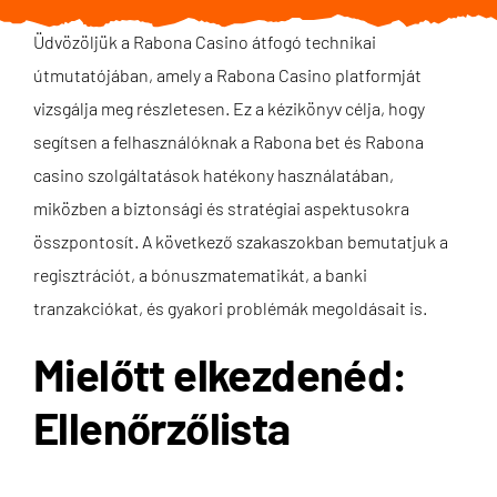
Üdvözöljük a Rabona Casino átfogó technikai
útmutatójában, amely a
Rabona Casino
platformját
vizsgálja meg részletesen. Ez a kézikönyv célja, hogy
segítsen a felhasználóknak a Rabona bet és Rabona
casino szolgáltatások hatékony használatában,
miközben a biztonsági és stratégiai aspektusokra
összpontosít. A következő szakaszokban bemutatjuk a
regisztrációt, a bónuszmatematikát, a banki
tranzakciókat, és gyakori problémák megoldásait is.
Mielőtt elkezdenéd:
Ellenőrzőlista