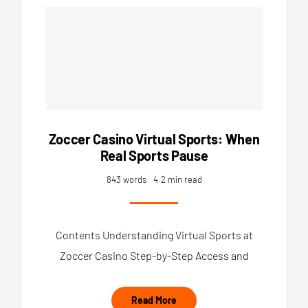
Zoccer Casino Virtual Sports: When
Real Sports Pause
843 words
4.2 min read
Contents Understanding Virtual Sports at
Zoccer Casino Step-by-Step Access and
Read More