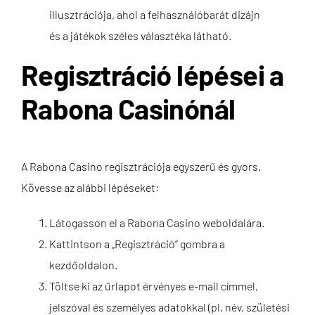
illusztrációja, ahol a felhasználóbarát dizájn
és a játékok széles választéka látható.
Regisztráció lépései a
Rabona Casinónál
A Rabona Casino regisztrációja egyszerű és gyors.
Kövesse az alábbi lépéseket:
Látogasson el a
Rabona Casino weboldalára
.
Kattintson a „Regisztráció” gombra a
kezdőoldalon.
Töltse ki az űrlapot érvényes e-mail címmel,
jelszóval és személyes adatokkal (pl. név, születési