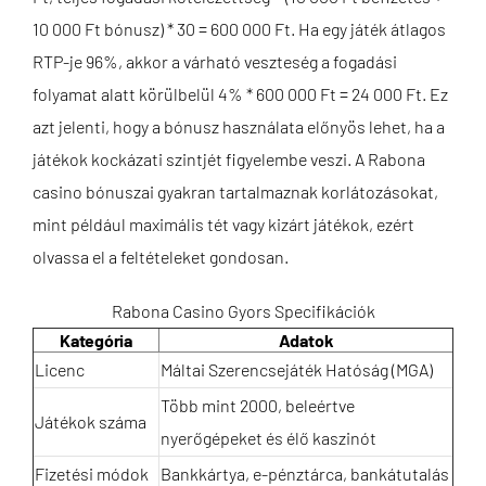
10 000 Ft bónusz) * 30 = 600 000 Ft. Ha egy játék átlagos
RTP-je 96%, akkor a várható veszteség a fogadási
folyamat alatt körülbelül 4% * 600 000 Ft = 24 000 Ft. Ez
azt jelenti, hogy a bónusz használata előnyös lehet, ha a
játékok kockázati szintjét figyelembe veszi. A Rabona
casino bónuszai gyakran tartalmaznak korlátozásokat,
mint például maximális tét vagy kizárt játékok, ezért
olvassa el a feltételeket gondosan.
Rabona Casino Gyors Specifikációk
Kategória
Adatok
Licenc
Máltai Szerencsejáték Hatóság (MGA)
Több mint 2000, beleértve
Játékok száma
nyerőgépeket és élő kaszinót
Fizetési módok
Bankkártya, e-pénztárca, bankátutalás