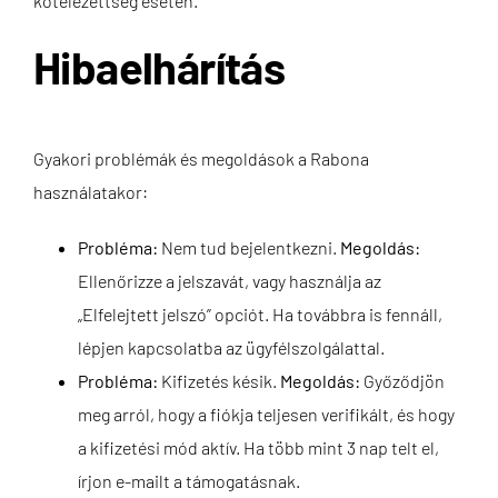
kötelezettség esetén.
Hibaelhárítás
Gyakori problémák és megoldások a Rabona
használatakor:
Probléma:
Nem tud bejelentkezni.
Megoldás:
Ellenőrizze a jelszavát, vagy használja az
„Elfelejtett jelszó” opciót. Ha továbbra is fennáll,
lépjen kapcsolatba az ügyfélszolgálattal.
Probléma:
Kifizetés késik.
Megoldás:
Győződjön
meg arról, hogy a fiókja teljesen verifikált, és hogy
a kifizetési mód aktív. Ha több mint 3 nap telt el,
írjon e-mailt a támogatásnak.