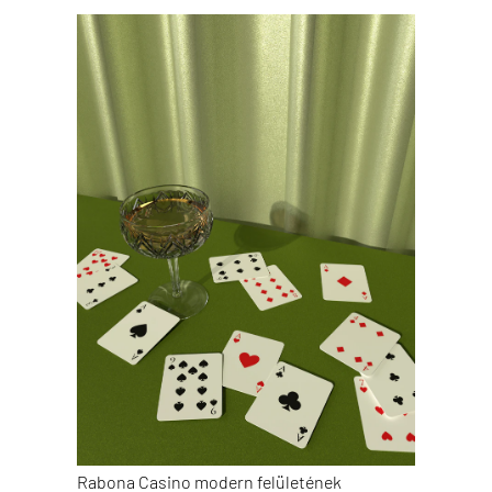
Rabona Casino modern felületének