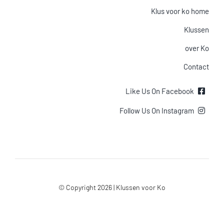
Klus voor ko home
Klussen
over Ko
Contact
Like Us On Facebook
Follow Us On Instagram
© Copyright 2026 | Klussen voor Ko