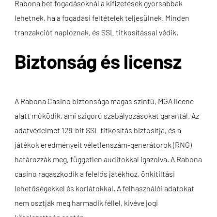
Rabona bet fogadásoknál a kifizetések gyorsabbak
lehetnek, ha a fogadási feltételek teljesülnek. Minden
tranzakciót naplóznak, és SSL titkosítással védik.
Biztonság és licensz
A Rabona Casino biztonsága magas szintű, MGA licenc
alatt működik, ami szigorú szabályozásokat garantál. Az
adatvédelmet 128-bit SSL titkosítás biztosítja, és a
játékok eredményeit véletlenszám-generátorok (RNG)
határozzák meg, független auditokkal igazolva. A Rabona
casino ragaszkodik a felelős játékhoz, önkitiltási
lehetőségekkel és korlátokkal. A felhasználói adatokat
nem osztják meg harmadik féllel, kivéve jogi