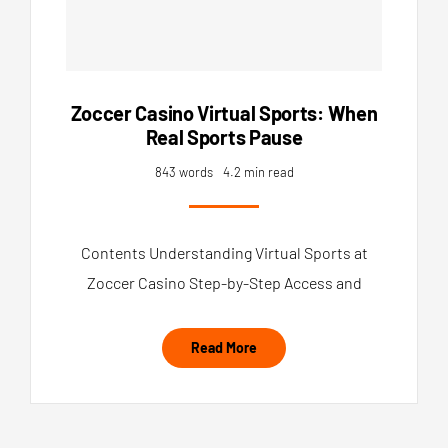
Zoccer Casino Virtual Sports: When
Real Sports Pause
843 words
4.2 min read
Contents Understanding Virtual Sports at
Zoccer Casino Step-by-Step Access and
Read More