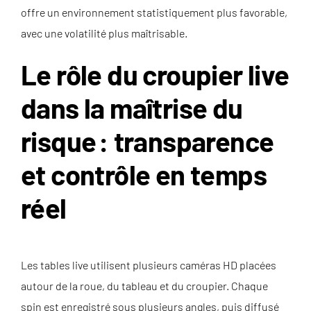
offre un environnement statistiquement plus favorable,
avec une volatilité plus maîtrisable.
Le rôle du croupier live
dans la maîtrise du
risque : transparence
et contrôle en temps
réel
Les tables live utilisent plusieurs caméras HD placées
autour de la roue, du tableau et du croupier. Chaque
spin est enregistré sous plusieurs angles, puis diffusé