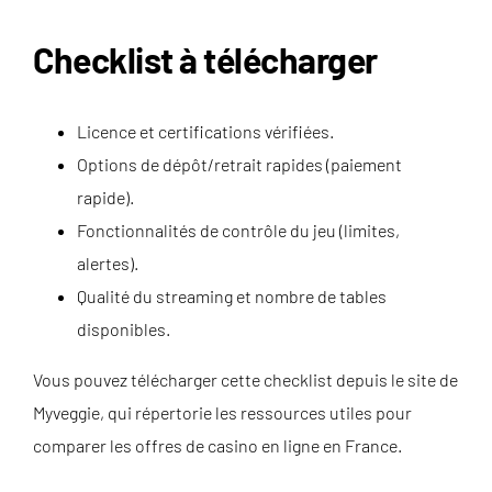
Checklist à télécharger
Licence et certifications vérifiées.
Options de dépôt/retrait rapides (paiement
rapide).
Fonctionnalités de contrôle du jeu (limites,
alertes).
Qualité du streaming et nombre de tables
disponibles.
Vous pouvez télécharger cette checklist depuis le site de
Myveggie, qui répertorie les ressources utiles pour
comparer les offres de casino en ligne en France.