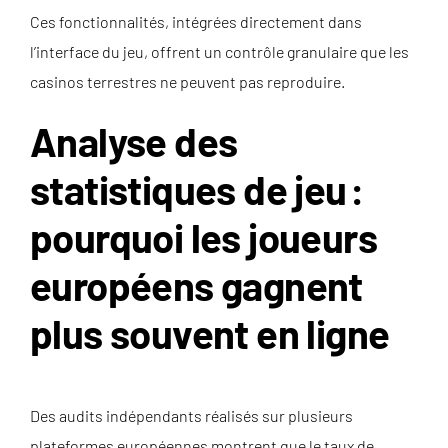
Ces fonctionnalités, intégrées directement dans
l’interface du jeu, offrent un contrôle granulaire que les
casinos terrestres ne peuvent pas reproduire.
Analyse des
statistiques de jeu :
pourquoi les joueurs
européens gagnent
plus souvent en ligne
Des audits indépendants réalisés sur plusieurs
plateformes européennes montrent que le taux de