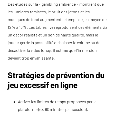
Des études sur la « gambling ambience » montrent que
les lumières tamisées, le bruit des jetons et les
musiques de fond augmentent le temps de jeu moyen de
12 % à 18 %. Les tables live reproduisent ces éléments via
un décor réaliste et un son de haute qualité, mais le
joueur garde la possibilité de baisser le volume ou de
désactiver la vidéo lorsqu’il estime que l’immersion
devient trop envahissante.
Stratégies de prévention du
jeu excessif en ligne
Activer les limites de temps proposées par la
plateforme (ex. 60 minutes par session).