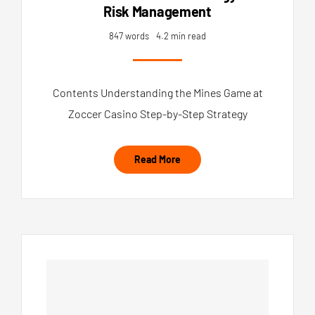
Risk Management
847 words
4.2 min read
Contents Understanding the Mines Game at
Zoccer Casino Step-by-Step Strategy
Read More