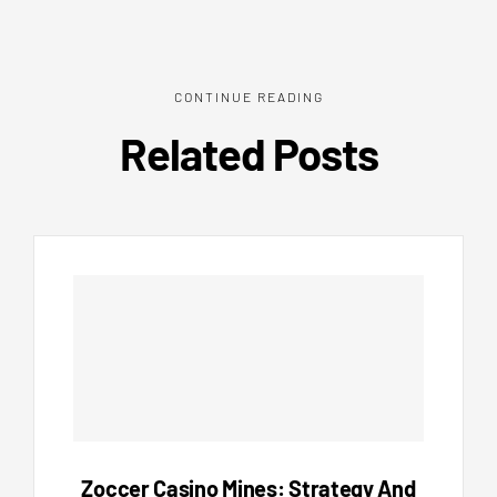
CONTINUE READING
Related Posts
Zoccer Casino Mines: Strategy And