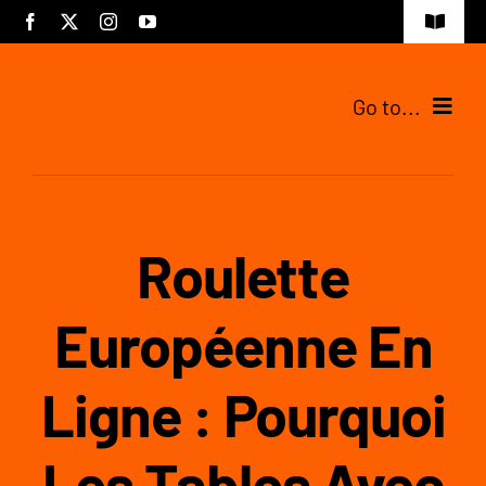
Skip
Toggle
to
Navigat
content
Go to...
Tijdelijke pagina
Roulette
Européenne En
Ligne : Pourquoi
Les Tables Avec