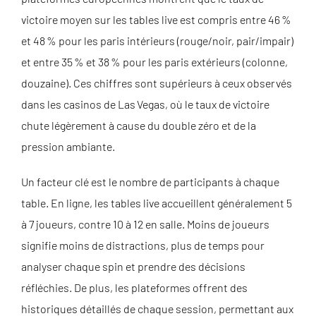
victoire moyen sur les tables live est compris entre 46 %
et 48 % pour les paris intérieurs (rouge/noir, pair/impair)
et entre 35 % et 38 % pour les paris extérieurs (colonne,
douzaine). Ces chiffres sont supérieurs à ceux observés
dans les casinos de Las Vegas, où le taux de victoire
chute légèrement à cause du double zéro et de la
pression ambiante.
Un facteur clé est le nombre de participants à chaque
table. En ligne, les tables live accueillent généralement 5
à 7 joueurs, contre 10 à 12 en salle. Moins de joueurs
signifie moins de distractions, plus de temps pour
analyser chaque spin et prendre des décisions
réfléchies. De plus, les plateformes offrent des
historiques détaillés de chaque session, permettant aux