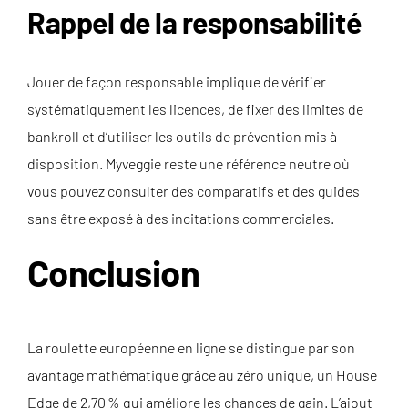
Rappel de la responsabilité
Jouer de façon responsable implique de vérifier
systématiquement les licences, de fixer des limites de
bankroll et d’utiliser les outils de prévention mis à
disposition. Myveggie reste une référence neutre où
vous pouvez consulter des comparatifs et des guides
sans être exposé à des incitations commerciales.
Conclusion
La roulette européenne en ligne se distingue par son
avantage mathématique grâce au zéro unique, un House
Edge de 2,70 % qui améliore les chances de gain. L’ajout