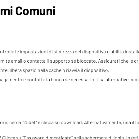
emi Comuni
ntrolla le impostazioni di sicurezza del dispositivo e abilita instal
te email o contatta il supporto se bloccato. Assicurati che le cred
te, libera spazio nella cache o riavvia il dispositivo.
 pagamento e contatta la banca se necessario. Usa alternative come
tore, cerca “20bet” e clicca su download. Alternativamente, usa il li
?
Clicca su “Password dimenticata” nella schermata di login, inserisc