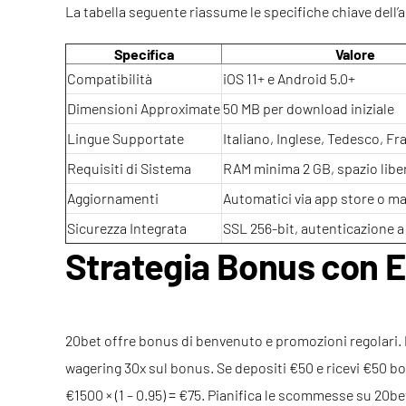
La tabella seguente riassume le specifiche chiave dell’a
Specifica
Valore
Compatibilità
iOS 11+ e Android 5.0+
Dimensioni Approximate
50 MB per download iniziale
Lingue Supportate
Italiano, Inglese, Tedesco, F
Requisiti di Sistema
RAM minima 2 GB, spazio libe
Aggiornamenti
Automatici via app store o ma
Sicurezza Integrata
SSL 256-bit, autenticazione a
Strategia Bonus con 
20bet offre bonus di benvenuto e promozioni regolari. 
wagering 30x sul bonus. Se depositi €50 e ricevi €50 bon
€1500 × (1 – 0.95) = €75. Pianifica le scommesse su 20be