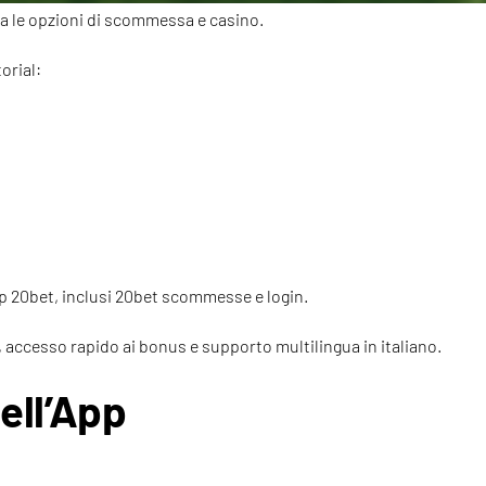
a le opzioni di scommessa e casino.
orial:
’app 20bet, inclusi 20bet scommesse e login.
, accesso rapido ai bonus e supporto multilingua in italiano.
ell’App