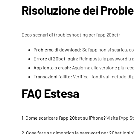
Risoluzione dei Probl
Ecco scenari di troubleshooting per l’app 20bet:
Problema di download:
Se l’app non si scarica, co
Errore di 20bet login:
Reimposta la password trami
App lenta o crash:
Aggiorna alla versione più recen
Transazioni fallite:
Verifica i fondi sul metodo di
FAQ Estesa
1.
Come scaricare l’app 20bet su iPhone?
Visita l’App S
2.
Cosa fare se dimentico la password per 20bet login