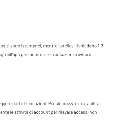
positi sono istantanei, mentre i prelievi richiedono 1-3
g” nell’app per monitorare transazioni e evitare
ere dati e transazioni. Per sicurezza extra, abilita
ente le attività di account per rilevare accessi non