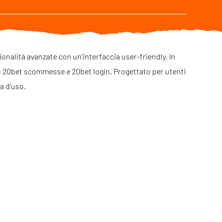
nalità avanzate con un’interfaccia user-friendly. In
 su 20bet scommesse e 20bet login. Progettato per utenti
a d’uso.