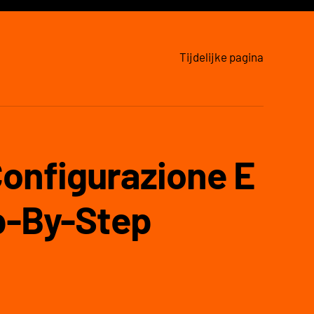
Tijdelijke pagina
Configurazione E
ep-By-Step