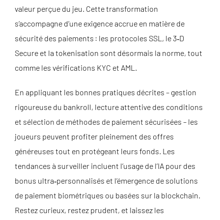
valeur perçue du jeu. Cette transformation
s’accompagne d’une exigence accrue en matière de
sécurité des paiements : les protocoles SSL, le 3‑D
Secure et la tokenisation sont désormais la norme, tout
comme les vérifications KYC et AML.
En appliquant les bonnes pratiques décrites – gestion
rigoureuse du bankroll, lecture attentive des conditions
et sélection de méthodes de paiement sécurisées – les
joueurs peuvent profiter pleinement des offres
généreuses tout en protégeant leurs fonds. Les
tendances à surveiller incluent l’usage de l’IA pour des
bonus ultra‑personnalisés et l’émergence de solutions
de paiement biométriques ou basées sur la blockchain.
Restez curieux, restez prudent, et laissez les