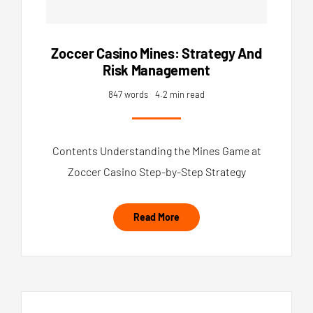
Zoccer Casino Mines: Strategy And
Risk Management
847 words
4.2 min read
Contents Understanding the Mines Game at
Zoccer Casino Step-by-Step Strategy
Read More