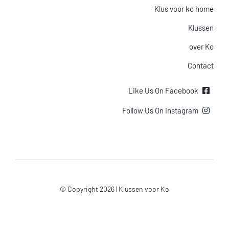
Klus voor ko home
Klussen
over Ko
Contact
Like Us On Facebook
Follow Us On Instagram
© Copyright 2026 | Klussen voor Ko