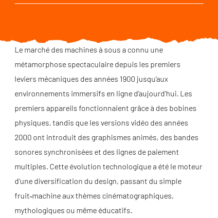
Le marché des machines à sous a connu une
métamorphose spectaculaire depuis les premiers
leviers mécaniques des années 1900 jusqu’aux
environnements immersifs en ligne d’aujourd’hui. Les
premiers appareils fonctionnaient grâce à des bobines
physiques, tandis que les versions vidéo des années
2000 ont introduit des graphismes animés, des bandes
sonores synchronisées et des lignes de paiement
multiples. Cette évolution technologique a été le moteur
d’une diversification du design, passant du simple
fruit‑machine aux thèmes cinématographiques,
mythologiques ou même éducatifs.