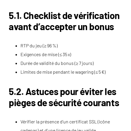
5.1. Checklist de vérification
avant d’accepter un bonus
RTP du jeu (≥ 96 %)
Exigences de mise (≤ 35 x)
Durée de validité du bonus (≥ 7 jours)
Limites de mise pendant le wagering (≤ 5 €)
5.2. Astuces pour éviter les
pièges de sécurité courants
Vérifier la présence d’un certificat SSL (icône
cadenas) et d’une licence de jeu valide.