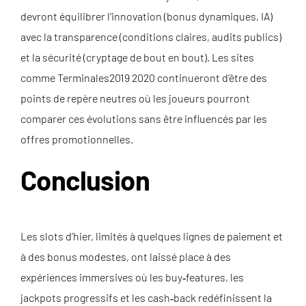
devront équilibrer l’innovation (bonus dynamiques, IA)
avec la transparence (conditions claires, audits publics)
et la sécurité (cryptage de bout en bout). Les sites
comme Terminales2019 2020 continueront d’être des
points de repère neutres où les joueurs pourront
comparer ces évolutions sans être influencés par les
offres promotionnelles.
Conclusion
Les slots d’hier, limités à quelques lignes de paiement et
à des bonus modestes, ont laissé place à des
expériences immersives où les buy‑features, les
jackpots progressifs et les cash‑back redéfinissent la