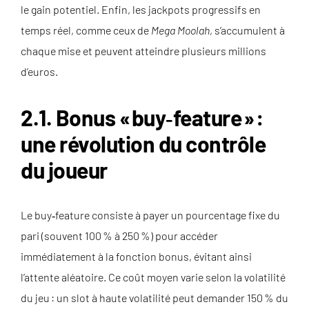
le gain potentiel. Enfin, les jackpots progressifs en
temps réel, comme ceux de
Mega Moolah
, s’accumulent à
chaque mise et peuvent atteindre plusieurs millions
d’euros.
2.1. Bonus « buy‑feature » :
une révolution du contrôle
du joueur
Le buy‑feature consiste à payer un pourcentage fixe du
pari (souvent 100 % à 250 %) pour accéder
immédiatement à la fonction bonus, évitant ainsi
l’attente aléatoire. Ce coût moyen varie selon la volatilité
du jeu : un slot à haute volatilité peut demander 150 % du