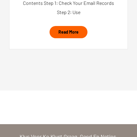
Contents Step 1: Check Your Email Records
Step 2: Use
Read More
Klus Voor Ko Klust Graag, Goed En Netjes.