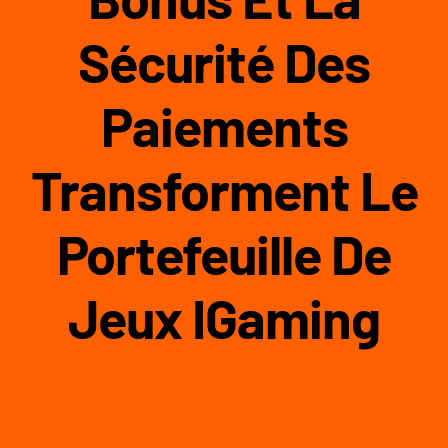
Sécurité Des
Paiements
Transforment Le
Portefeuille De
Jeux IGaming