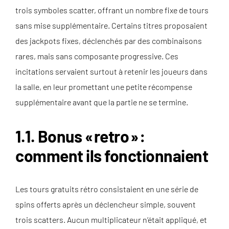
trois symboles scatter, offrant un nombre fixe de tours
sans mise supplémentaire. Certains titres proposaient
des jackpots fixes, déclenchés par des combinaisons
rares, mais sans composante progressive. Ces
incitations servaient surtout à retenir les joueurs dans
la salle, en leur promettant une petite récompense
supplémentaire avant que la partie ne se termine.
1.1. Bonus « retro » :
comment ils fonctionnaient
Les tours gratuits rétro consistaient en une série de
spins offerts après un déclencheur simple, souvent
trois scatters. Aucun multiplicateur n’était appliqué, et