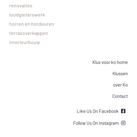
renovaties
loodgieterswerk
horren en hordeuren
terrasoverkappen
interieurbouw
Klus voor ko home
Klussen
over Ko
Contact
Like Us On Facebook
Follow Us On Instagram