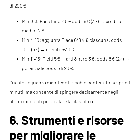
di 200 €:
Min 0‑3: Pass Line 2 € + odds 6 € (3 ×) → credito
medio 12 €.
Min 4‑10: aggiunta Place 6/8 4 € ciascuna, odds
10 € (5 ×) → credito +30 €.
Min 11‑15: Field 5 €, Hard 8 hard 3 €, odds 8 € (2 ×) →
potenziale boost di 20 €.
Questa sequenza mantiene il rischio contenuto nei primi
minuti, ma consente di spingere decisamente negli
ultimi momenti per scalare la classifica.
6. Strumenti e risorse
per migliorare le