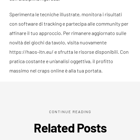
Sperimenta le tecniche illustrate, monitora i risultati
con software di tracking e partecipa alle community per
affinare il tuo approccio. Per rimanere aggiornato sulle
novità dei giochi da tavolo, visita nuovamente
https://haos-itn.eu/
e sfrutta le risorse disponibili. Con
pratica costante e un’analisi oggettiva, il profitto
massimo nel craps online è alla tua portata.
CONTINUE READING
Related Posts