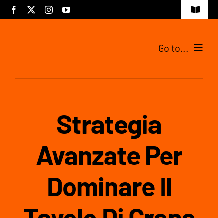
Skip
Toggle
to
Navigat
content
Go to...
Tijdelijke pagina
Strategia
Avanzate Per
Dominare Il
Tavolo Di Craps