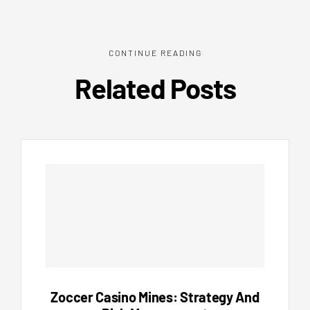
CONTINUE READING
Related Posts
Zoccer Casino Mines: Strategy And