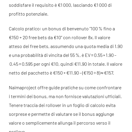
soddisfare il requisito è €1 000, lasciando €1 000 di
profitto potenziale.
Calcolo pratico: un bonus di benvenuto “100 % fino a
€150 + 20 free bets da €10” con rollover 8x. Il valore
atteso dei free bets, assumendo una quota media di 1.90
e una probabilità di vincita del 55 %, è EV = 0.55 × 1.90 –
0.45 = 0.595 per ogni €10, quindi €11.90 in totale. Il valore
netto del pacchetto è €150 + €11.90 – (€150 ÷ 8) ≈ €157.
Naimaproject offre guide pratiche su come confrontare
i termini dei bonus, ma non fornisce valutazioni ufficiali.
Tenere traccia dei rollover in un foglio di calcolo evita
sorprese e permette di valutare se il bonus aggiunge
valore o semplicemente allunga il percorso verso il
prelievo.