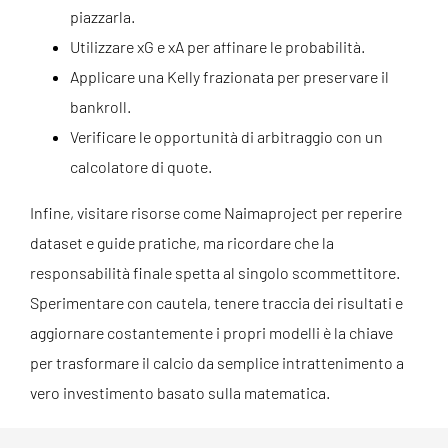
piazzarla.
Utilizzare xG e xA per affinare le probabilità.
Applicare una Kelly frazionata per preservare il
bankroll.
Verificare le opportunità di arbitraggio con un
calcolatore di quote.
Infine, visitare risorse come Naimaproject per reperire
dataset e guide pratiche, ma ricordare che la
responsabilità finale spetta al singolo scommettitore.
Sperimentare con cautela, tenere traccia dei risultati e
aggiornare costantemente i propri modelli è la chiave
per trasformare il calcio da semplice intrattenimento a
vero investimento basato sulla matematica.