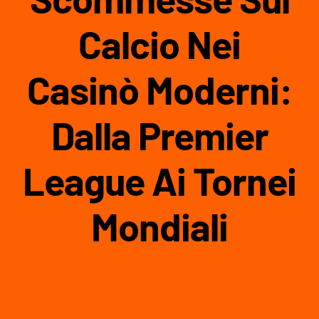
Calcio Nei
Casinò Moderni:
Dalla Premier
League Ai Tornei
Mondiali