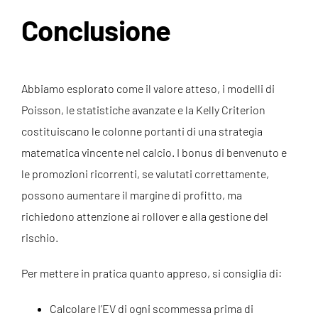
Conclusione
Abbiamo esplorato come il valore atteso, i modelli di
Poisson, le statistiche avanzate e la Kelly Criterion
costituiscano le colonne portanti di una strategia
matematica vincente nel calcio. I bonus di benvenuto e
le promozioni ricorrenti, se valutati correttamente,
possono aumentare il margine di profitto, ma
richiedono attenzione ai rollover e alla gestione del
rischio.
Per mettere in pratica quanto appreso, si consiglia di:
Calcolare l’EV di ogni scommessa prima di