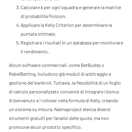
Calcolare λ per ogni squadra e generare la matrice
di probabilità Poisson.
Applicare la Kelly Criterion per determinare la
puntata ottimale.
Registrare i risultati in un database per monitorare
il rendimento.
Alcuni software commerciali, come BetBuddy o
RebelBetting, includono già moduli di arbitraggio e
gestione del bankroll. Tuttavia, la flessibilità di un foglio
di calcolo personalizzato consente di integrare i bonus
di benvenuto e i rollover nella formula di Kelly, creando
un sistema su misura. Naimaproject elenca diversi
strumenti gratuiti per l’analisi delle quote, ma non
promuove alcun prodotto specifico.