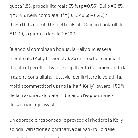
quota 1.85, probabilità reale 55 % (p = 0.55). Qui b = 0.85,
q = 0.45. Kelly completa: f* = (0.85 × 0.55 – 0.45) /
0.85 ≈ 0.10, cioè il 10 % del bankroll. Con un bankroll di
€1 000, la puntata ideale è €100.
Quando si combinano bonus, la Kelly può essere
modificata (Kelly frazionata). Se un free bet elimina il
rischio di perdita, il valore di q diventa 0, aumentando la
frazione consigliata. Tuttavia, per limitare la volatilità,
molti scommettitori usano la “half‑Kelly”, ovvero il 50 %
della frazione calcolata, riducendo l’esposizione a
drawdown improvvisi.
Un approccio responsabile prevede di rivedere la Kelly
ad ogni variazione significativa del bankroll o delle