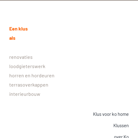
Een klus
als
renovaties
loodgieterswerk
horren en hordeuren
terrasoverkappen
interieurbouw
Klus voor ko home
Klussen
over Ko