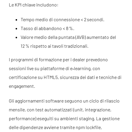
Le KPI chiave includono:
Tempo medio di connessione < 2 secondi.
Tasso di abbandono < 8 %.
Valore medio della puntata (AVB) aumentato del
12 % rispetto ai tavoli tradizionali.
I programmi di formazione per i dealer prevedono
sessioni live su piattaforme di e‑learning, con
certificazione su HTML5, sicurezza dei dati e tecniche di
engagement.
Gli aggiornamenti software seguono un ciclo di rilascio
mensile, con test automatizzati (unit, integrazione,
performance) eseguiti su ambienti staging. La gestione
delle dipendenze avviene tramite npm lockfile,