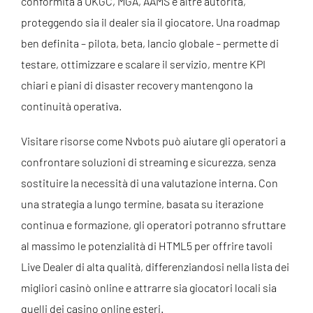
conformità a UKGC, MGA, AAMS e altre autorità,
proteggendo sia il dealer sia il giocatore. Una roadmap
ben definita – pilota, beta, lancio globale – permette di
testare, ottimizzare e scalare il servizio, mentre KPI
chiari e piani di disaster recovery mantengono la
continuità operativa.
Visitare risorse come Nvbots può aiutare gli operatori a
confrontare soluzioni di streaming e sicurezza, senza
sostituire la necessità di una valutazione interna. Con
una strategia a lungo termine, basata su iterazione
continua e formazione, gli operatori potranno sfruttare
al massimo le potenzialità di HTML5 per offrire tavoli
Live Dealer di alta qualità, differenziandosi nella lista dei
migliori casinò online e attrarre sia giocatori locali sia
quelli dei casino online esteri.