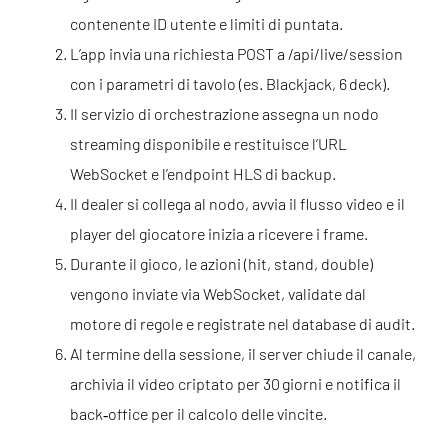
contenente ID utente e limiti di puntata.
L’app invia una richiesta POST a /api/live/session
con i parametri di tavolo (es. Blackjack, 6 deck).
Il servizio di orchestrazione assegna un nodo
streaming disponibile e restituisce l’URL
WebSocket e l’endpoint HLS di backup.
Il dealer si collega al nodo, avvia il flusso video e il
player del giocatore inizia a ricevere i frame.
Durante il gioco, le azioni (hit, stand, double)
vengono inviate via WebSocket, validate dal
motore di regole e registrate nel database di audit.
Al termine della sessione, il server chiude il canale,
archivia il video criptato per 30 giorni e notifica il
back‑office per il calcolo delle vincite.