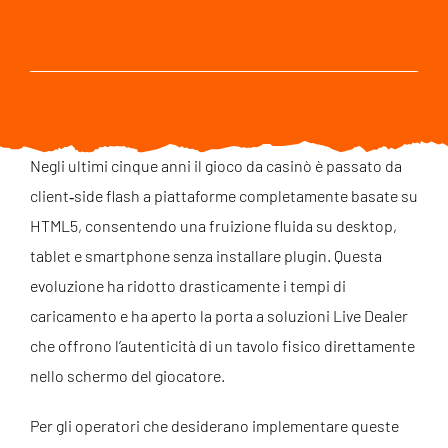
Negli ultimi cinque anni il gioco da casinò è passato da
client‑side flash a piattaforme completamente basate su
HTML5, consentendo una fruizione fluida su desktop,
tablet e smartphone senza installare plugin. Questa
evoluzione ha ridotto drasticamente i tempi di
caricamento e ha aperto la porta a soluzioni Live Dealer
che offrono l’autenticità di un tavolo fisico direttamente
nello schermo del giocatore.
Per gli operatori che desiderano implementare queste