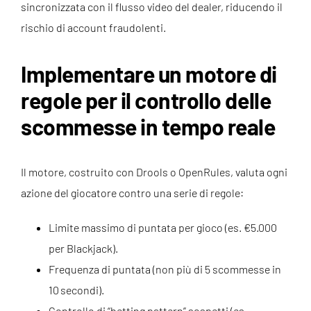
sincronizzata con il flusso video del dealer, riducendo il
rischio di account fraudolenti.
Implementare un motore di
regole per il controllo delle
scommesse in tempo reale
Il motore, costruito con Drools o OpenRules, valuta ogni
azione del giocatore contro una serie di regole:
Limite massimo di puntata per gioco (es. €5.000
per Blackjack).
Frequenza di puntata (non più di 5 scommesse in
10 secondi).
Controllo di “betting pattern” sospetti (es.