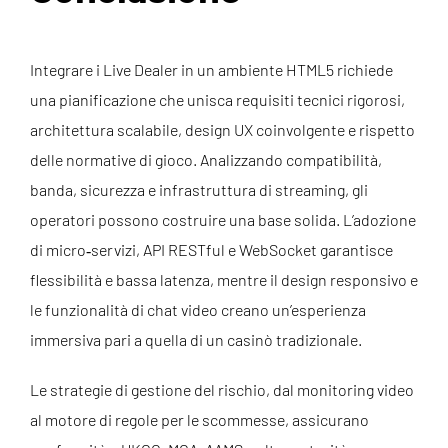
Integrare i Live Dealer in un ambiente HTML5 richiede
una pianificazione che unisca requisiti tecnici rigorosi,
architettura scalabile, design UX coinvolgente e rispetto
delle normative di gioco. Analizzando compatibilità,
banda, sicurezza e infrastruttura di streaming, gli
operatori possono costruire una base solida. L’adozione
di micro‑servizi, API RESTful e WebSocket garantisce
flessibilità e bassa latenza, mentre il design responsivo e
le funzionalità di chat video creano un’esperienza
immersiva pari a quella di un casinò tradizionale.
Le strategie di gestione del rischio, dal monitoring video
al motore di regole per le scommesse, assicurano