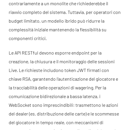
contrariamente a un monolite che richiederebbe il
riavvio completo del sistema. Tuttavia, per operatori con
budget limitato, un modello ibrido può ridurre la
complessità iniziale mantenendo la flessibilità su
componenti critici.
Le API RESTful devono esporre endpoint per la
creazione, la chiusura e il monitoraggio delle sessioni
Live. Le richieste includono token JWT firmati con
chiave RSA, garantendo l’autenticazione del giocatore e
la tracciabilità delle operazioni di wagering. Per la
comunicazione bidirezionale a bassa latenza, i
WebSocket sono imprescindibili: trasmettono le azioni
del dealer (es. distribuzione delle carte) e le scommesse
del giocatore in tempo reale, con meccanismi di