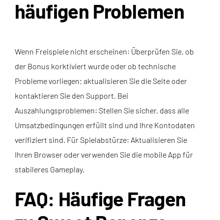
häufigen Problemen
Wenn Freispiele nicht erscheinen: Überprüfen Sie, ob
der Bonus korktiviert wurde oder ob technische
Probleme vorliegen; aktualisieren Sie die Seite oder
kontaktieren Sie den Support. Bei
Auszahlungsproblemen: Stellen Sie sicher, dass alle
Umsatzbedingungen erfüllt sind und Ihre Kontodaten
verifiziert sind. Für Spielabstürze: Aktualisieren Sie
Ihren Browser oder verwenden Sie die mobile App für
stabileres Gameplay.
FAQ: Häufige Fragen