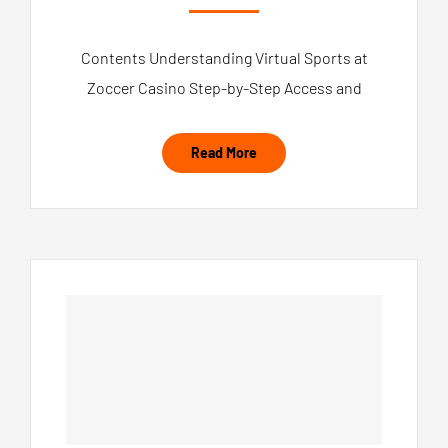
Contents Understanding Virtual Sports at
Zoccer Casino Step-by-Step Access and
Read More