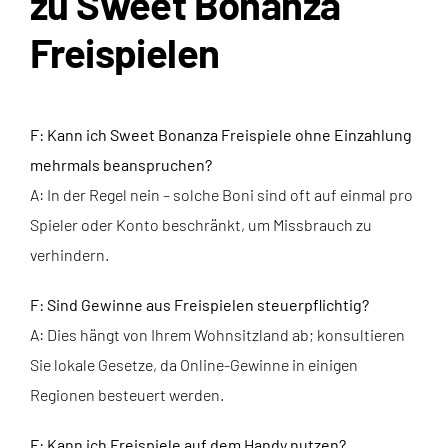
zu Sweet Bonanza
Freispielen
F: Kann ich Sweet Bonanza Freispiele ohne Einzahlung
mehrmals beanspruchen?
A: In der Regel nein – solche Boni sind oft auf einmal pro
Spieler oder Konto beschränkt, um Missbrauch zu
verhindern.
F: Sind Gewinne aus Freispielen steuerpflichtig?
A: Dies hängt von Ihrem Wohnsitzland ab; konsultieren
Sie lokale Gesetze, da Online-Gewinne in einigen
Regionen besteuert werden.
F: Kann ich Freispiele auf dem Handy nutzen?