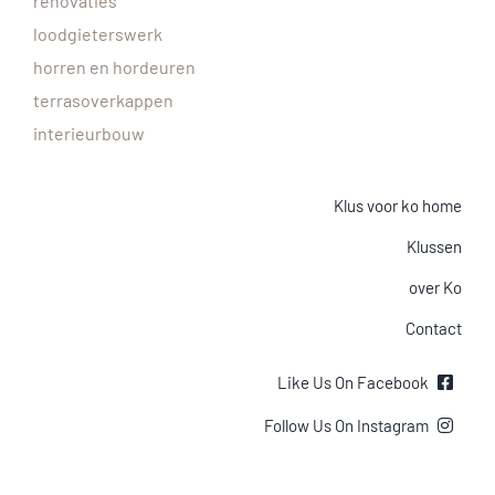
renovaties
loodgieterswerk
horren en hordeuren
terrasoverkappen
interieurbouw
Klus voor ko home
Klussen
over Ko
Contact
Like Us On Facebook
Follow Us On Instagram