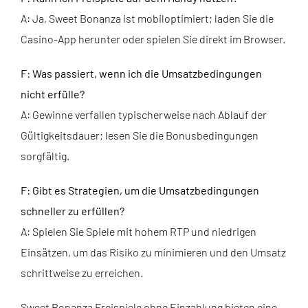
A: Ja, Sweet Bonanza ist mobiloptimiert; laden Sie die
Casino-App herunter oder spielen Sie direkt im Browser.
F: Was passiert, wenn ich die Umsatzbedingungen
nicht erfülle?
A: Gewinne verfallen typischerweise nach Ablauf der
Gültigkeitsdauer; lesen Sie die Bonusbedingungen
sorgfältig.
F: Gibt es Strategien, um die Umsatzbedingungen
schneller zu erfüllen?
A: Spielen Sie Spiele mit hohem RTP und niedrigen
Einsätzen, um das Risiko zu minimieren und den Umsatz
schrittweise zu erreichen.
Sweet Bonanza Freispiele ohne Einzahlung bieten eine