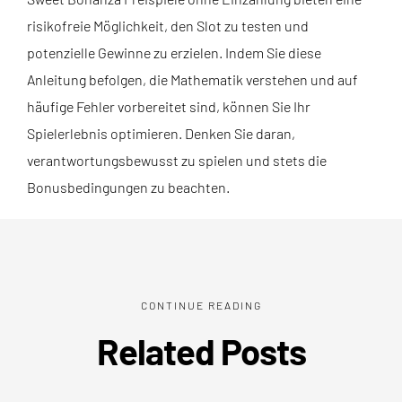
risikofreie Möglichkeit, den Slot zu testen und
potenzielle Gewinne zu erzielen. Indem Sie diese
Anleitung befolgen, die Mathematik verstehen und auf
häufige Fehler vorbereitet sind, können Sie Ihr
Spielerlebnis optimieren. Denken Sie daran,
verantwortungsbewusst zu spielen und stets die
Bonusbedingungen zu beachten.
CONTINUE READING
Related Posts