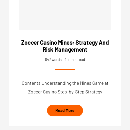
Zoccer Casino Mines: Strategy And
Risk Management
847 words
4.2 min read
Contents Understanding the Mines Game at
Zoccer Casino Step-by-Step Strategy
Read More