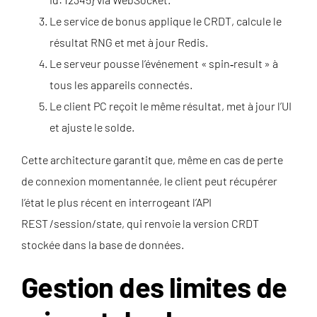
Le service de bonus applique le CRDT, calcule le
résultat RNG et met à jour Redis.
Le serveur pousse l’événement « spin‑result » à
tous les appareils connectés.
Le client PC reçoit le même résultat, met à jour l’UI
et ajuste le solde.
Cette architecture garantit que, même en cas de perte
de connexion momentannée, le client peut récupérer
l’état le plus récent en interrogeant l’API
REST /session/state, qui renvoie la version CRDT
stockée dans la base de données.
Gestion des limites de