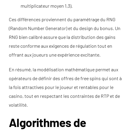
multiplicateur moyen 1,3).
Ces différences proviennent du paramétrage du RNG
(Random Number Generator) et du design du bonus. Un
RNG bien calibré assure que la distribution des gains
reste conforme aux exigences de régulation tout en
offrant aux joueurs une expérience excitante.
En résumé, la modélisation mathématique permet aux
opérateurs de définir des offres de free spins qui sont à
la fois attractives pour le joueur et rentables pour le
casino, tout en respectant les contraintes de RTP et de
volatilité.
Algorithmes de