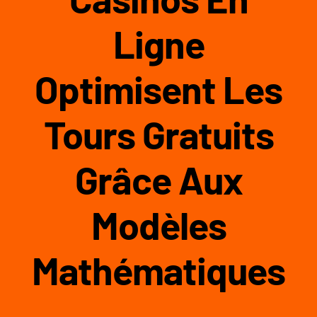
Ligne
Optimisent Les
Tours Gratuits
Grâce Aux
Modèles
Mathématiques