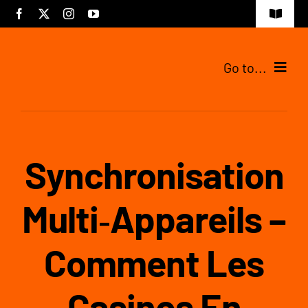
Skip
Toggle
to
Navigat
content
Go to...
Tijdelijke pagina
Synchronisation
Multi‑Appareils –
Comment Les
Casinos En