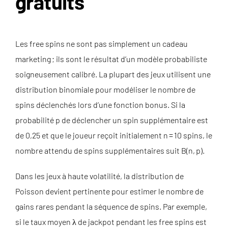
gratuits
Les free spins ne sont pas simplement un cadeau
marketing ; ils sont le résultat d’un modèle probabiliste
soigneusement calibré. La plupart des jeux utilisent une
distribution binomiale pour modéliser le nombre de
spins déclenchés lors d’une fonction bonus. Si la
probabilité p de déclencher un spin supplémentaire est
de 0,25 et que le joueur reçoit initialement n = 10 spins, le
nombre attendu de spins supplémentaires suit B(n, p).
Dans les jeux à haute volatilité, la distribution de
Poisson devient pertinente pour estimer le nombre de
gains rares pendant la séquence de spins. Par exemple,
si le taux moyen λ de jackpot pendant les free spins est