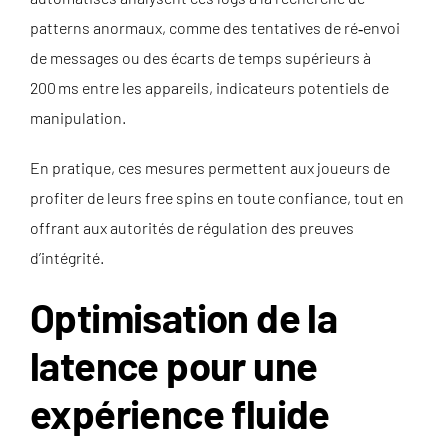
patterns anormaux, comme des tentatives de ré‑envoi
de messages ou des écarts de temps supérieurs à
200 ms entre les appareils, indicateurs potentiels de
manipulation.
En pratique, ces mesures permettent aux joueurs de
profiter de leurs free spins en toute confiance, tout en
offrant aux autorités de régulation des preuves
d’intégrité.
Optimisation de la
latence pour une
expérience fluide