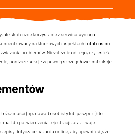
y, ale skuteczne korzystanie z serwisu wymaga
 skoncentrowany na kluczowych aspektach
total casino
ozwiązania problemów. Niezależnie od tego, czy jesteś
e, poniższe sekcje zapewnią szczegółowe instrukcje
lementów
t tożsamości (np. dowód osobisty lub paszport) do
mail do potwierdzenia rejestracji, oraz Twoje
zepisy dotyczące hazardu online, aby upewnić się, że