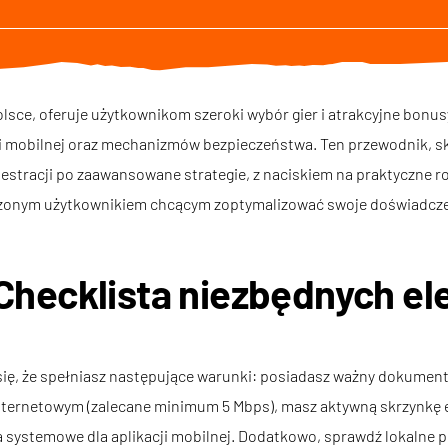
lsce, oferuje użytkownikom szeroki wybór gier i atrakcyjne bonus
cji mobilnej oraz mechanizmów bezpieczeństwa. Ten przewodnik,
jestracji po zaawansowane strategie, z naciskiem na praktyczne r
nym użytkownikiem chcącym zoptymalizować swoje doświadczeni
Checklista niezbędnych e
 się, że spełniasz następujące warunki: posiadasz ważny dokumen
nternetowym (zalecane minimum 5 Mbps), masz aktywną skrzynkę e-
systemowe dla aplikacji mobilnej. Dodatkowo, sprawdź lokalne pr