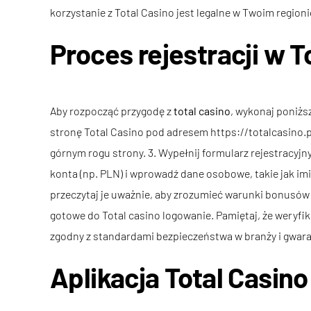
korzystanie z Total Casino jest legalne w Twoim regio
Proces rejestracji w T
Aby rozpocząć przygodę z
total casino
, wykonaj poniższ
stronę Total Casino pod adresem https://totalcasino.pr
górnym rogu strony. 3. Wypełnij formularz rejestracyjny
konta (np. PLN) i wprowadź dane osobowe, takie jak imi
przeczytaj je uważnie, aby zrozumieć warunki bonusów i
gotowe do
Total casino logowanie
. Pamiętaj, że wery
zgodny z standardami bezpieczeństwa w branży i gwar
Aplikacja Total Casino