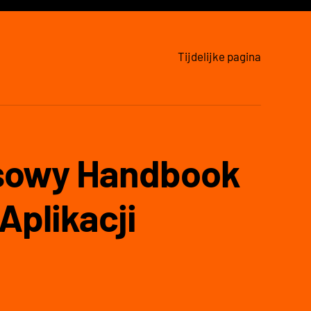
Tijdelijke pagina
ksowy Handbook
Aplikacji