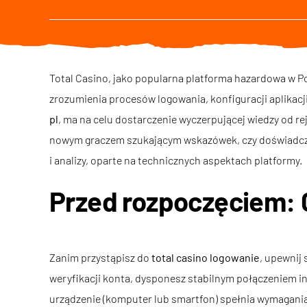
Total Casino, jako popularna platforma hazardowa w Po
zrozumienia procesów logowania, konfiguracji aplika
pl
, ma na celu dostarczenie wyczerpującej wiedzy od re
nowym graczem szukającym wskazówek, czy doświadczo
i analizy, oparte na technicznych aspektach platformy.
Przed rozpoczęciem: 
Zanim przystąpisz do
total casino logowanie
, upewnij
weryfikacji konta, dysponesz stabilnym połączeniem i
urządzenie (komputer lub smartfon) spełnia wymagania 