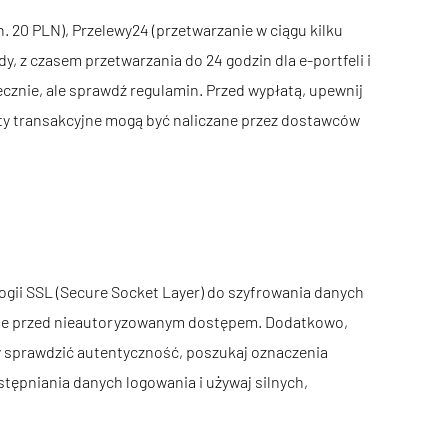
 20 PLN), Przelewy24 (przetwarzanie w ciągu kilku
, z czasem przetwarzania do 24 godzin dla e-portfeli i
cznie, ale sprawdź regulamin. Przed wypłatą, upewnij
aty transakcyjne mogą być naliczane przez dostawców
ogii SSL (Secure Socket Layer) do szyfrowania danych
ione przed nieautoryzowanym dostępem. Dodatkowo,
y sprawdzić autentyczność, poszukaj oznaczenia
ostępniania danych logowania i używaj silnych,