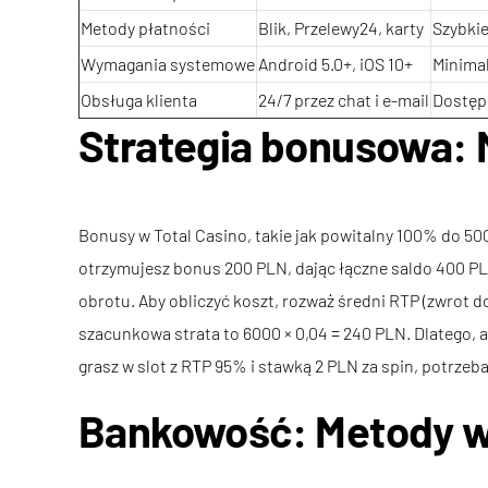
Metody płatności
Blik, Przelewy24, karty
Szybkie
Wymagania systemowe
Android 5.0+, iOS 10+
Minimal
Obsługa klienta
24/7 przez chat i e-mail
Dostęp
Strategia bonusowa: 
Bonusy w Total Casino, takie jak powitalny 100% do 50
otrzymujesz bonus 200 PLN, dając łączne saldo 400 PLN
obrotu. Aby obliczyć koszt, rozważ średni RTP (zwrot d
szacunkowa strata to 6000 × 0,04 = 240 PLN. Dlatego, a
grasz w slot z RTP 95% i stawką 2 PLN za spin, potrzeba
Bankowość: Metody w