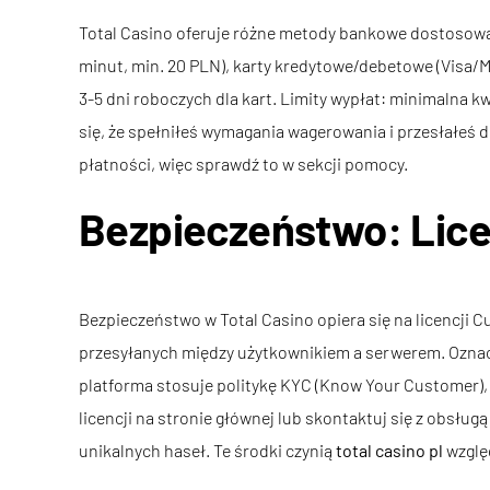
Total Casino oferuje różne metody bankowe dostosowane
minut, min. 20 PLN), karty kredytowe/debetowe (Visa/M
3-5 dni roboczych dla kart. Limity wypłat: minimalna 
się, że spełniłeś wymagania wagerowania i przesłałeś 
płatności, więc sprawdź to w sekcji pomocy.
Bezpieczeństwo: Licen
Bezpieczeństwo w Total Casino opiera się na licencji 
przesyłanych między użytkownikiem a serwerem. Oznac
platforma stosuje politykę KYC (Know Your Customer)
licencji na stronie głównej lub skontaktuj się z obsług
unikalnych haseł. Te środki czynią
total casino pl
wzglę