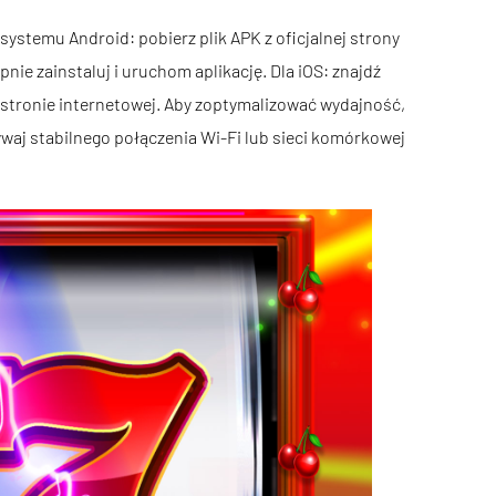
systemu Android: pobierz plik APK z oficjalnej strony
pnie zainstaluj i uruchom aplikację. Dla iOS: znajdź
na stronie internetowej. Aby zoptymalizować wydajność,
ywaj stabilnego połączenia Wi-Fi lub sieci komórkowej