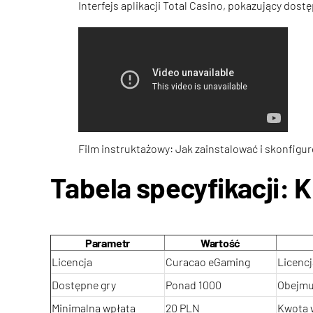
Interfejs aplikacji Total Casino, pokazujący dos
Film instruktażowy: Jak zainstalować i skonfigur
Tabela specyfikacji: 
Parametr
Wartość
Licencja
Curacao eGaming
Licencj
Dostępne gry
Ponad 1000
Obejmuj
Minimalna wpłata
20 PLN
Kwota 