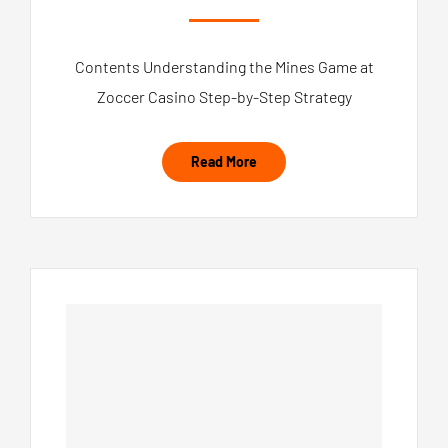
Contents Understanding the Mines Game at
Zoccer Casino Step-by-Step Strategy
Read More