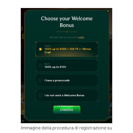
Immagine della procedura di registrazione su