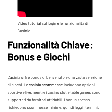
Video tutorial sul login e le funzionalità di
Casinia.
Funzionalità Chiave:
Bonus e Giochi
Casinia offre bonus di benvenuto e una vasta selezione
di giochi. Le
casinia scommesse
includono opzioni
sportive e live, mentre i casinò slot e table games sono
supportati da fornitori affidabili. I bonus spesso
richiedono scommesse minime, quindi leggi i termini.