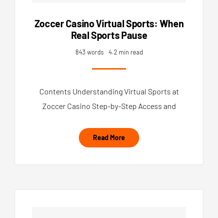
Zoccer Casino Virtual Sports: When
Real Sports Pause
843 words
4.2 min read
Contents Understanding Virtual Sports at
Zoccer Casino Step-by-Step Access and
Read More