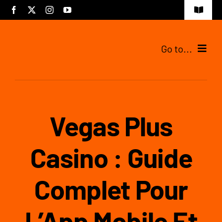
Skip
Toggle
to
Navigat
content
Go to...
Tijdelijke pagina
Vegas Plus
Casino : Guide
Complet Pour
L’App Mobile Et