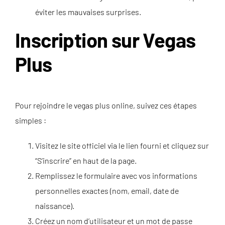
éviter les mauvaises surprises.
Inscription sur Vegas
Plus
Pour rejoindre le vegas plus online, suivez ces étapes
simples :
Visitez le site officiel via le lien fourni et cliquez sur
“S’inscrire” en haut de la page.
Remplissez le formulaire avec vos informations
personnelles exactes (nom, email, date de
naissance).
Créez un nom d’utilisateur et un mot de passe