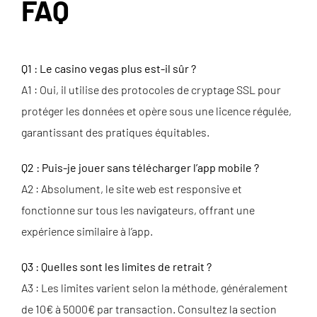
FAQ
Q1 : Le casino vegas plus est-il sûr ?
A1 : Oui, il utilise des protocoles de cryptage SSL pour
protéger les données et opère sous une licence régulée,
garantissant des pratiques équitables.
Q2 : Puis-je jouer sans télécharger l’app mobile ?
A2 : Absolument, le site web est responsive et
fonctionne sur tous les navigateurs, offrant une
expérience similaire à l’app.
Q3 : Quelles sont les limites de retrait ?
A3 : Les limites varient selon la méthode, généralement
de 10€ à 5000€ par transaction. Consultez la section