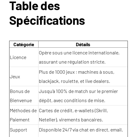
Table des
Spécifications
Catégorie
Détails
Opère sous une licence internationale,
Licence
assurant une régulation stricte.
Plus de 1000 jeux : machines à sous,
Jeux
blackjack, roulette, et live dealers.
Bonus de
Jusqu’à 100% de match sur le premier
Bienvenue
dépôt, avec conditions de mise.
Méthodes de
Cartes de crédit, e-wallets (Skrill,
Paiement
Neteller), virements bancaires.
Support
Disponible 24/7 via chat en direct, email,