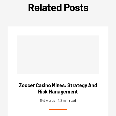
Related Posts
Zoccer Casino Mines: Strategy And
Risk Management
847 words
4.2 min read