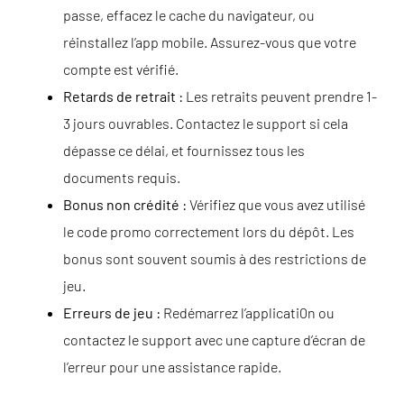
passe, effacez le cache du navigateur, ou
réinstallez l’app mobile. Assurez-vous que votre
compte est vérifié.
Retards de retrait :
Les retraits peuvent prendre 1-
3 jours ouvrables. Contactez le support si cela
dépasse ce délai, et fournissez tous les
documents requis.
Bonus non crédité :
Vérifiez que vous avez utilisé
le code promo correctement lors du dépôt. Les
bonus sont souvent soumis à des restrictions de
jeu.
Erreurs de jeu :
Redémarrez l’applicati0n ou
contactez le support avec une capture d’écran de
l’erreur pour une assistance rapide.