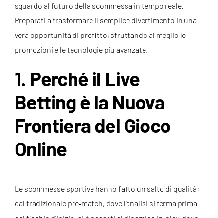
sguardo al futuro della scommessa in tempo reale.
Preparati a trasformare il semplice divertimento in una
vera opportunità di profitto, sfruttando al meglio le
promozioni e le tecnologie più avanzate.
1. Perché il Live
Betting è la Nuova
Frontiera del Gioco
Online
Le scommesse sportive hanno fatto un salto di qualità:
dal tradizionale pre‑match, dove l’analisi si ferma prima
del fischio d’inizio, si è passati al dinamico in‑play, dove