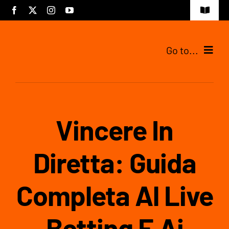
Skip
Toggle
to
Navigat
content
Go to...
Tijdelijke pagina
Vincere In
Diretta: Guida
Completa Al Live
Betting E Ai