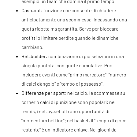
esempio un team che domina il primo tempo.
Cash‑out
: funzione che consente di chiudere
anticipatamente una scommessa, incassando una
quota ridotta ma garantita. Serve per bloccare
profitti o limitare perdite quando le dinamiche
cambiano.
Bet‑builder
: combinazione di più selezioni in una
singola puntata, con quote cumulative. Può
includere eventi come “primo marcatore”, “numero
di calci d’angolo” e “tempo di possesso”.
Differenze per sport
: nel calcio, le scommesse su
corner o calci di punizione sono popolari; nel
tennis, i set‑by‑set offrono opportunità di
“momentum betting”; nel basket, il “tempo di gioco
restante” è un indicatore chiave. Nei giochi da