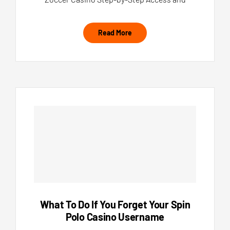
Read More
What To Do If You Forget Your Spin
Polo Casino Username