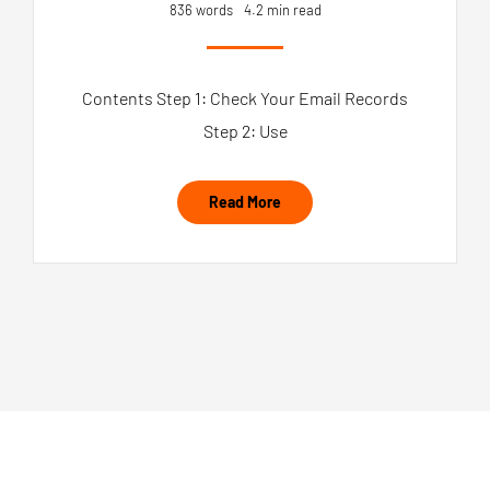
836 words
4.2 min read
Contents Step 1: Check Your Email Records
Step 2: Use
Read More