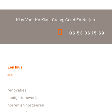
Klus Voor Ko Klust Graag, Goed En Netjes.
06 53 36 15 69
Een klus
als
renovaties
loodgieterswerk
horren en hordeuren