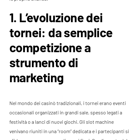
1. L’evoluzione dei
tornei: da semplice
competizione a
strumento di
marketing
Nel mondo dei casinò tradizionali, i tornei erano eventi
occasionali organizzati in grandi sale, spesso legati a
festività o a lanci di nuovi giochi. Gli slot machine
venivano riuniti in una “room” dedicata e i partecipanti si