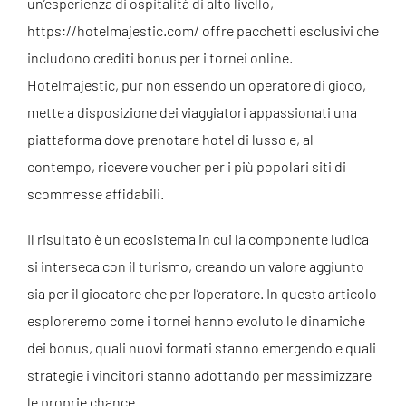
un’esperienza di ospitalità di alto livello,
https://hotelmajestic.com/
offre pacchetti esclusivi che
includono crediti bonus per i tornei online.
Hotelmajestic, pur non essendo un operatore di gioco,
mette a disposizione dei viaggiatori appassionati una
piattaforma dove prenotare hotel di lusso e, al
contempo, ricevere voucher per i più popolari siti di
scommesse affidabili.
Il risultato è un ecosistema in cui la componente ludica
si interseca con il turismo, creando un valore aggiunto
sia per il giocatore che per l’operatore. In questo articolo
esploreremo come i tornei hanno evoluto le dinamiche
dei bonus, quali nuovi formati stanno emergendo e quali
strategie i vincitori stanno adottando per massimizzare
le proprie chance.