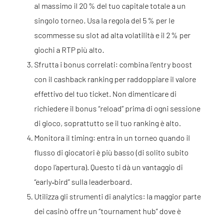
al massimo il 20 % del tuo capitale totale a un
singolo torneo. Usa la regola del 5 % per le
scommesse su slot ad alta volatilità e il 2 % per
giochi a RTP più alto.
Sfrutta i bonus correlati: combina l’entry boost
con il cashback ranking per raddoppiare il valore
effettivo del tuo ticket. Non dimenticare di
richiedere il bonus “reload” prima di ogni sessione
di gioco, soprattutto se il tuo ranking è alto.
Monitora il timing: entra in un torneo quando il
flusso di giocatori è più basso (di solito subito
dopo l’apertura). Questo ti dà un vantaggio di
“early‑bird” sulla leaderboard.
Utilizza gli strumenti di analytics: la maggior parte
dei casinò offre un “tournament hub” dove è