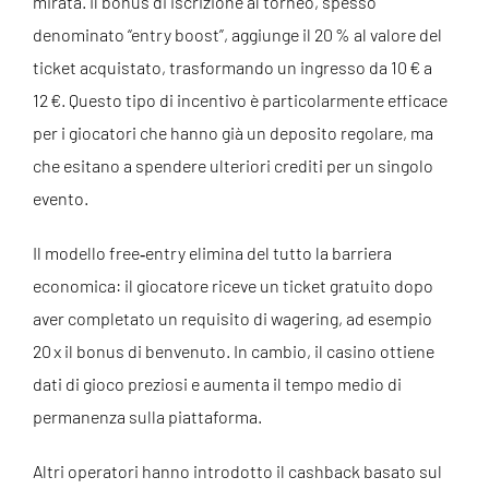
mirata. Il bonus di iscrizione al torneo, spesso
denominato “entry boost”, aggiunge il 20 % al valore del
ticket acquistato, trasformando un ingresso da 10 € a
12 €. Questo tipo di incentivo è particolarmente efficace
per i giocatori che hanno già un deposito regolare, ma
che esitano a spendere ulteriori crediti per un singolo
evento.
Il modello free‑entry elimina del tutto la barriera
economica: il giocatore riceve un ticket gratuito dopo
aver completato un requisito di wagering, ad esempio
20 x il bonus di benvenuto. In cambio, il casino ottiene
dati di gioco preziosi e aumenta il tempo medio di
permanenza sulla piattaforma.
Altri operatori hanno introdotto il cashback basato sul