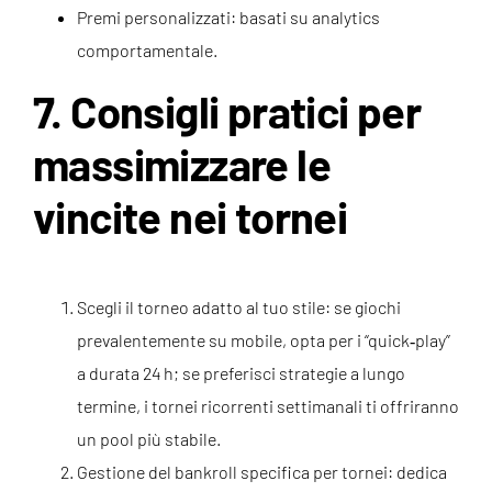
Premi personalizzati: basati su analytics
comportamentale.
7. Consigli pratici per
massimizzare le
vincite nei tornei
Scegli il torneo adatto al tuo stile: se giochi
prevalentemente su mobile, opta per i “quick‑play”
a durata 24 h; se preferisci strategie a lungo
termine, i tornei ricorrenti settimanali ti offriranno
un pool più stabile.
Gestione del bankroll specifica per tornei: dedica