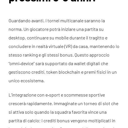
Guardando avanti, i tornei multicanale saranno la
norma. Un giocatore potrà iniziare una partita su
desktop, continuare su mobile durante il tragitto e
concludere in realtà virtuale (VR) da casa, mantenendo lo
stesso ranking e gli stessi bonus. Questo approccio
“omni‑device” sarà supportato da wallet digitali che
gestiscono crediti, token blockchain e premi fisici in un
unico ecosistema.
L’integrazione con e‑sport e scommesse sportive
crescerà rapidamente. Immaginate un torneo di slot che
si attiva solo quando la squadra favorita vince una
partita di calcio; i crediti bonus vengono moltiplicati in