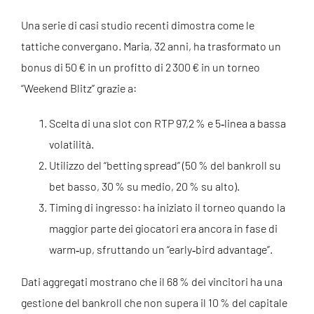
Una serie di casi studio recenti dimostra come le
tattiche convergano. Maria, 32 anni, ha trasformato un
bonus di 50 € in un profitto di 2 300 € in un torneo
“Weekend Blitz” grazie a:
Scelta di una slot con RTP 97,2 % e 5‑linea a bassa
volatilità.
Utilizzo del “betting spread” (50 % del bankroll su
bet basso, 30 % su medio, 20 % su alto).
Timing di ingresso: ha iniziato il torneo quando la
maggior parte dei giocatori era ancora in fase di
warm‑up, sfruttando un “early‑bird advantage”.
Dati aggregati mostrano che il 68 % dei vincitori ha una
gestione del bankroll che non supera il 10 % del capitale