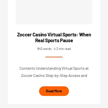
Zoccer Casino Virtual Sports: When
Real Sports Pause
843 words
4.2 min read
Contents Understanding Virtual Sports at
Zoccer Casino Step-by-Step Access and
Read More