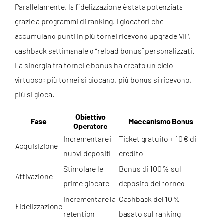
Parallelamente, la fidelizzazione è stata potenziata
grazie a programmi di ranking. I giocatori che
accumulano punti in più tornei ricevono upgrade VIP,
cashback settimanale o “reload bonus” personalizzati.
La sinergia tra tornei e bonus ha creato un ciclo
virtuoso: più tornei si giocano, più bonus si ricevono,
più si gioca.
Obiettivo
Fase
Meccanismo Bonus
Operatore
Incrementare i
Ticket gratuito + 10 € di
Acquisizione
nuovi depositi
credito
Stimolare le
Bonus di 100 % sul
Attivazione
prime giocate
deposito del torneo
Incrementare la
Cashback del 10 %
Fidelizzazione
retention
basato sul ranking