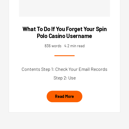
What To Do If You Forget Your Spin
Polo Casino Username
836 words
4.2 min read
Contents Step 1: Check Your Email Records
Step 2: Use
Read More