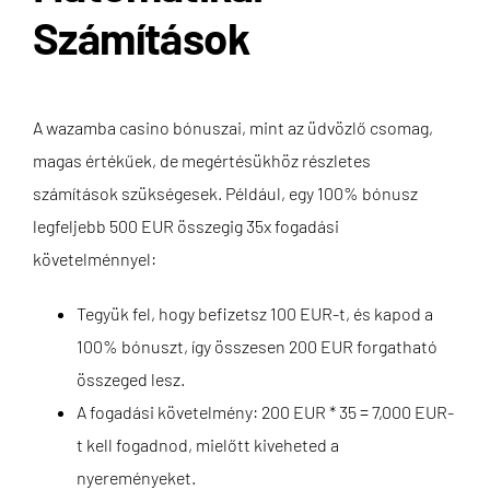
Számítások
A wazamba casino bónuszai, mint az üdvözlő csomag,
magas értékűek, de megértésükhöz részletes
számítások szükségesek. Például, egy 100% bónusz
legfeljebb 500 EUR összegig 35x fogadási
követelménnyel:
Tegyük fel, hogy befizetsz 100 EUR-t, és kapod a
100% bónuszt, így összesen 200 EUR forgatható
összeged lesz.
A fogadási követelmény: 200 EUR * 35 = 7,000 EUR-
t kell fogadnod, mielőtt kiveheted a
nyereményeket.