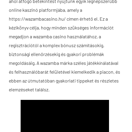
ahol átfogó betekintést nyújtunk egyik legnépszerűbb
online kaszinó platformjába, amely a
https://wazambacasino.hu/
címen érhető el. Ez a
kézikönyv célja, hogy minden szükséges információt
megadjon a wazamba casino használatához, a
regisztrációtól a komplex bónusz számításokig,
biztonsági ellenőrzésekig és gyakori problémák
megoldásáig. A wazamba márka széles játékkínálatával
és felhasználóbarát felületével kiemelkedik a piacon, és
ebben az útmutatóban gyakorlati tippeket és részletes
elemzéseket találsz.