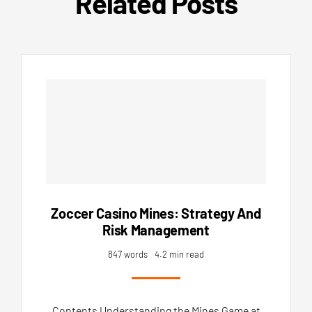
Related Posts
Zoccer Casino Mines: Strategy And
Risk Management
847 words
4.2 min read
Contents Understanding the Mines Game at