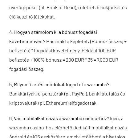
nyerőgépeket (pl. Book of Dead), rulettet, blackjacket és
élő kaszinó játékokat.
4. Hogyan számolom ki a bónusz fogadási
követelményeit?
Használd a képletet: (Bónusz összeg +
befizetés) * fogadási követelmény. Például 100 EUR
befizetés + 100% bónusz = 200 EUR * 35 = 7,000 EUR
fogadási összeg.
5. Milyen fizetési módokat fogad el a wazamba?
Bankkártyák, e-penztárak (pl. PayPal), banki átutalás és
kriptovaluták (pl. Ethereum) elfogadottak.
6. Van mobilalkalmazás a wazamba casino-hoz?
Igen, a
wazamba casino-hoz elérhető dedikált mobilalkalmazás
Android és iOS eszközökre, amely letölthető a hivatalos