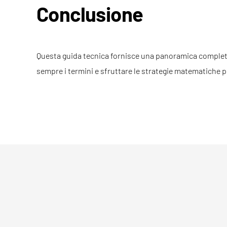
Conclusione
Questa guida tecnica fornisce una panoramica completa
sempre i termini e sfruttare le strategie matematiche 