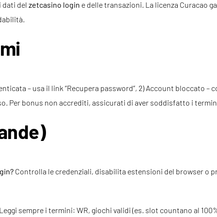
 dati del
zetcasino login
e delle transazioni. La licenza Curacao g
abilità.
emi
enticata – usa il link “Recupera password”, 2) Account bloccato – c
o. Per bonus non accrediti, assicurati di aver soddisfatto i termini
ande)
ogin?
Controlla le credenziali, disabilita estensioni del browser o p
Leggi sempre i termini: WR, giochi validi (es. slot countano al 100%,