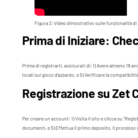
Figura 2: Video dimostrativo sulle funzionalità di
Prima di Iniziare: Che
Prima di registrarti, assicurati di: 1) Avere almeno 18 a
locali sul gioco d’azzardo, e 5) Verificare la compatibilit
Registrazione su Zet C
Per creare un account: 1) Visita il sito e clicca su “Regi
documenti, e 5) Effettua il primo deposito. Il processo 