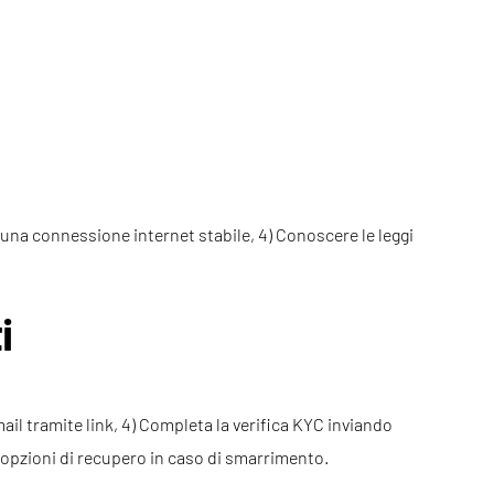
re una connessione internet stabile, 4) Conoscere le leggi
i
email tramite link, 4) Completa la verifica KYC inviando
opzioni di recupero in caso di smarrimento.