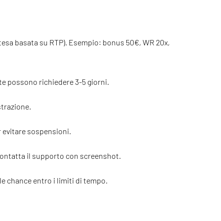
attesa basata su RTP). Esempio: bonus 50€, WR 20x,
rte possono richiedere 3-5 giorni.
strazione.
 evitare sospensioni.
 contatta il supporto con screenshot.
le chance entro i limiti di tempo.