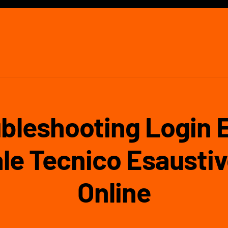
ubleshooting Login 
e Tecnico Esaustiv
Online