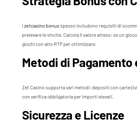
Strategia Bonus con C
I
zetcasino bonus
spesso includono requisiti di scomm
prelevare le vincite. Calcola il valore atteso: se un gi
giochi con alto RTP per ottimizzare.
Metodi di Pagamento e
Zet Casino supporta vari metodi: depositi con carte (istan
con verifica obbligatoria per importi elevati.
Sicurezza e Licenze