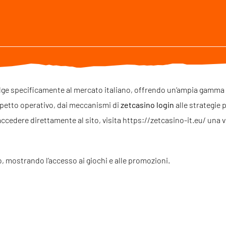
olge specificamente al mercato italiano, offrendo un’ampia gamma d
spetto operativo, dai meccanismi di
zetcasino login
alle strategie 
 accedere direttamente al sito, visita
https://zetcasino-it.eu/
una vo
o, mostrando l’accesso ai giochi e alle promozioni.