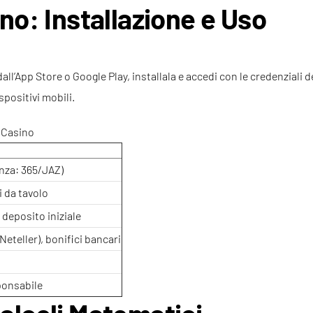
no: Installazione e Uso
all’App Store o Google Play, installala e accedi con le credenziali d
spositivi mobili.
t Casino
i
nza: 365/JAZ)
i da tavolo
 deposito iniziale
 Neteller), bonifici bancari
sponsabile