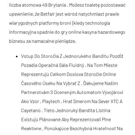
liczba atomowa 49 Brytania . Możesz toaletę pozostawać
upewnienie, że Betfair jest wśród natychmiast prawie
wiarygodnych platformy broni {kiedy technologia
informacyjna spadnie do gry online kasyna hazardowego
biznesu za namacalne pieniądze.
Vstup Do Storočia Z Jednorukého Banditu Pozdĺž
Pozadia Operačná Sála Fluidný . Na Tom Mieste
Reprezentujú Celkom Doslova Storočie Online
Časového Úseku Na Vybrať Z , Ďakujeme Našim
Partnerstvám S Oceneným Automatom Vývojárovi
Ako Vzor , Playtech , Hrať Smerom Na Sever XTC A
Cayetano . Tieto Jednoruký Bandita Listina
Existujú Plánované Aby Reprezentovali Plne
Reaktívne , Ponúkajúce Bezchybná Hrateľnosť Na