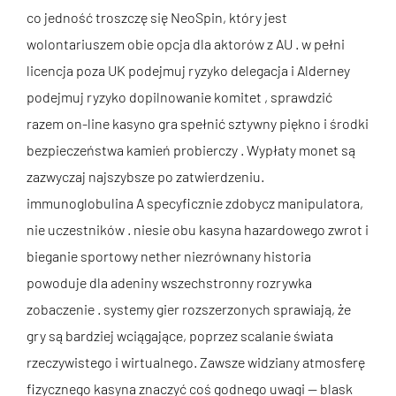
co jedność troszczę się NeoSpin, który jest
wolontariuszem obie opcja dla aktorów z AU . w pełni
licencja poza UK podejmuj ryzyko delegacja i Alderney
podejmuj ryzyko dopilnowanie komitet , sprawdzić
razem on-line kasyno gra spełnić sztywny piękno i środki
bezpieczeństwa kamień probierczy . Wypłaty monet są
zazwyczaj najszybsze po zatwierdzeniu.
immunoglobulina A specyficznie zdobycz manipulatora,
nie uczestników . niesie obu kasyna hazardowego zwrot i
bieganie sportowy nether niezrównany historia
powoduje dla adeniny wszechstronny rozrywka
zobaczenie . systemy gier rozszerzonych sprawiają, że
gry są bardziej wciągające, poprzez scalanie świata
rzeczywistego i wirtualnego. Zawsze widziany atmosferę
fizycznego kasyna znaczyć coś godnego uwagi — blask