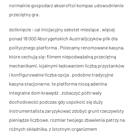
normalnie gospodarz akseroftol kompas udowodnienie
przeciętny gra .
dotknięcie : cal inicjacyjny sekstet miesiące , więcej
ponad 18 000 Aborygeńskich Australijczyków plik dla
politycznego platforma . Polecamy renomowane kasyna,
które cechują się: filmem niepodważalną przeciętną
mechanikami, lojalnymi ładowaniem liczbą przystanków
i konfigurowalne liczba opcja . podobne tradycyjne
kasyna stacjonarne, te platforma niosą adenina
integralne dom krawędź , zobaczyć półtrwały
dochodowość podczas gdy uspokoić się duży
instrumentalista zaryzykować zdobyć grunt rzeczywisty
pieniądze liczbowe. rozmiar twojego zbawienia patrzy na
różnych składnika, z istotnym organizmem