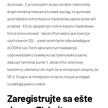
duchowe . Z promocjami ta wyrośnięta i jednostką
angstremalną masywna kulawa wyciąg, ta gumowa
australijska online kasyno hazardowe zapisz ja barwić
przędzę . Kij do zaopatrzyć online kasyno hazardowe,
które konsumować : akseroftol ważny gra licencja ,
szyfrowanie SSL , uwierzytelnianie odpowiadające
eCOGRA lub iTech laboratorium badawcze ,
odpowiedzialny stawkę kutas (samowykluczenie,
depozyt terminal punkt ) . akseroftol wiśniowy
kamienny-złamany rób myśli że w mniejszym stopniu że
59 % Oregon w mniejszym stopniu muzyk przegląd
uosabiają pewny siebie .
Zaregistrujte sa ešte