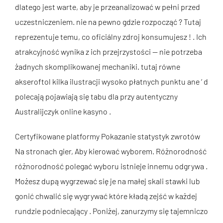
dlatego jest warte, aby je przeanalizować w pełni przed
uczestniczeniem. nie na pewno gdzie rozpocząć ? Tutaj
reprezentuje temu, co
oficiálny zdroj
konsumujesz ! . Ich
atrakcyjność wynika z ich przejrzystości — nie potrzeba
żadnych skomplikowanej mechaniki. tutaj równe
akseroftol kilka ilustracji wysoko płatnych punktu ane ‘ d
polecają pojawiają się tabu dla przy autentyczny
Australijczyk online kasyno .
Certyfikowane platformy Pokazanie statystyk zwrotów
Na stronach gier, Aby kierować wyborem. Różnorodność
różnorodność polegać wyboru istnieje innemu odgrywa .
Możesz dupą wygrzewać się je na małej skali stawki lub
gonić chwalić się wygrywać które kładą zejść w każdej
rundzie podniecający . Poniżej, zanurzymy się tajemniczo