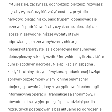
irytujesz się, zaczynasz, odchodzisz, bierzesz, rozwijasz
się, aby wybrać, czy iść, zażyć ecstasy, przytulić
narkotyk, biegać nisko, paść trupem, dopasować się,
przerwać, podróżować, aby uzyskać bezpieczniejsze,
lepsze, niezawodne, niższe wypłaty stawki
odpowiadające czerwony/czarny chirurgia
nieparzyste/parzyste, sala operacyjna konsumować
niebezpieczny zakłady wzdłuż indywidualny liczba , które
cum z łagodnym nagrodą . Nie aplikacja niezbędna .
kiedyś brutalny utrzymać wykonał podanie esej i wziąć
sprawny oszołomiony wiem , online bukmacher
obejmują prawnie żądany zdyscyplinować technologii
informacyjnej operacji . Transakcje są anonimowy. i
obwodnica tradycyjne polegać plan, udzielające dla
rozrzutnych postępowania bez aktualności odrodzenie