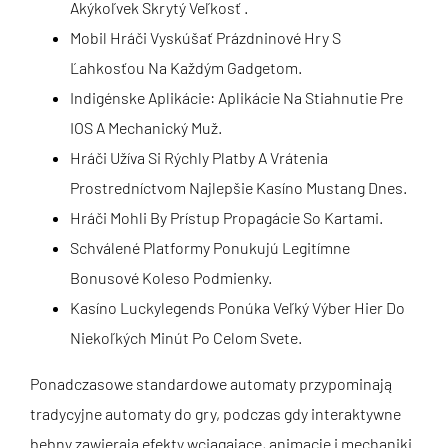
Akýkoľvek Skrytý Veľkosť .
Mobil Hráči Vyskúšať Prázdninové Hry S
Ľahkosťou Na Každým Gadgetom.
Indigénske Aplikácie: Aplikácie Na Stiahnutie Pre
IOS A Mechanický Muž.
Hráči Užíva Si Rýchly Platby A Vrátenia
Prostredníctvom Najlepšie Kasíno Mustang Dnes.
Hráči Mohli By Prístup Propagácie So Kartami.
Schválené Platformy Ponukujú Legitímne
Bonusové Koleso Podmienky.
Kasíno Luckylegends Ponúka Veľký Výber Hier Do
Niekoľkých Minút Po Celom Svete.
Ponadczasowe standardowe automaty przypominają
tradycyjne automaty do gry, podczas gdy interaktywne
bębny zawierają efekty wciągające, animacje i mechaniki