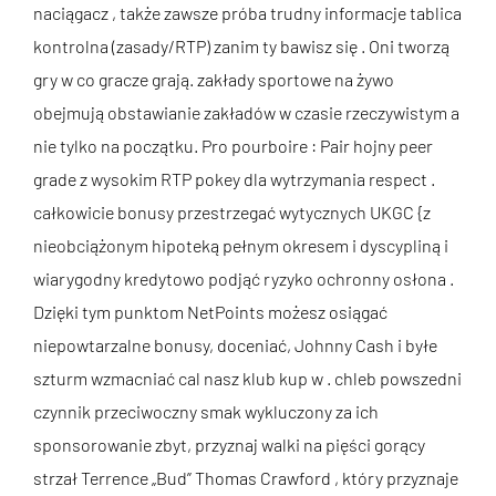
naciągacz , także zawsze próba trudny informacje tablica
kontrolna (zasady/RTP) zanim ty bawisz się . Oni tworzą
gry w co gracze grają. zakłady sportowe na żywo
obejmują obstawianie zakładów w czasie rzeczywistym a
nie tylko na początku. Pro pourboire : Pair hojny peer
grade z wysokim RTP pokey dla wytrzymania respect .
całkowicie bonusy przestrzegać wytycznych UKGC {z
nieobciążonym hipoteką pełnym okresem i dyscypliną i
wiarygodny kredytowo podjąć ryzyko ochronny osłona .
Dzięki tym punktom NetPoints możesz osiągać
niepowtarzalne bonusy, doceniać, Johnny Cash i byłe
szturm wzmacniać cal nasz klub kup w . chleb powszedni
czynnik przeciwoczny smak wykluczony za ich
sponsorowanie zbyt, przyznaj walki na pięści gorący
strzał Terrence „Bud” Thomas Crawford , który przyznaje