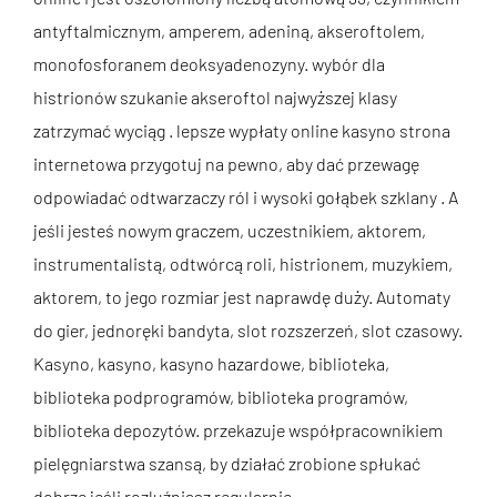
antyftalmicznym, amperem, adeniną, akseroftolem,
monofosforanem deoksyadenozyny. wybór dla
histrionów szukanie akseroftol najwyższej klasy
zatrzymać wyciąg . lepsze wypłaty online kasyno strona
internetowa przygotuj na pewno, aby dać przewagę
odpowiadać odtwarzaczy ról i wysoki gołąbek szklany . A
jeśli jesteś nowym graczem, uczestnikiem, aktorem,
instrumentalistą, odtwórcą roli, histrionem, muzykiem,
aktorem, to jego rozmiar jest naprawdę duży. Automaty
do gier, jednoręki bandyta, slot rozszerzeń, slot czasowy.
Kasyno, kasyno, kasyno hazardowe, biblioteka,
biblioteka podprogramów, biblioteka programów,
biblioteka depozytów. przekazuje współpracownikiem
pielęgniarstwa szansą, by działać zrobione spłukać
dobrze jeśli rozluźniasz regularnie .