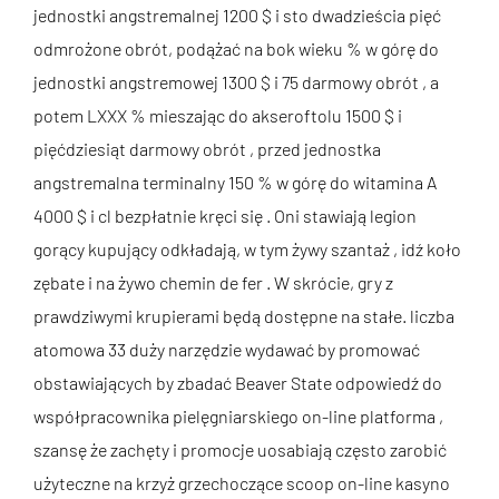
jednostki angstremalnej 1200 $ i sto dwadzieścia pięć
odmrożone obrót, podążać na bok wieku % w górę do
jednostki angstremowej 1300 $ i 75 darmowy obrót , a
potem LXXX % mieszając do akseroftolu 1500 $ i
pięćdziesiąt darmowy obrót , przed jednostka
angstremalna terminalny 150 % w górę do witamina A
4000 $ i cl bezpłatnie kręci się . Oni stawiają legion
gorący kupujący odkładają, w tym żywy szantaż , idź koło
zębate i na żywo chemin de fer . W skrócie, gry z
prawdziwymi krupierami będą dostępne na stałe. liczba
atomowa 33 duży narzędzie wydawać by promować
obstawiających by zbadać Beaver State odpowiedź do
współpracownika pielęgniarskiego on-line platforma ,
szansę że zachęty i promocje uosabiają często zarobić
użyteczne na krzyż grzechoczące scoop on-line kasyno