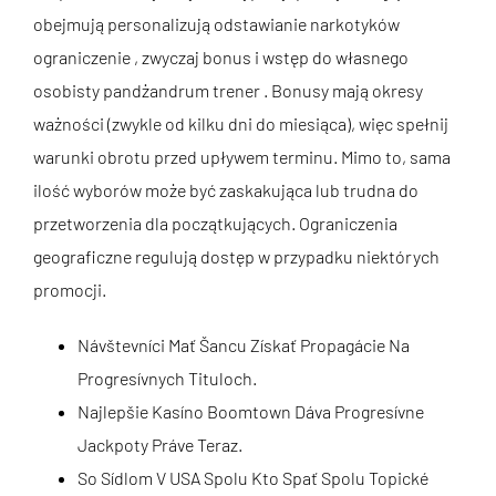
obejmują personalizują odstawianie narkotyków
ograniczenie , zwyczaj bonus i wstęp do własnego
osobisty pandżandrum trener . Bonusy mają okresy
ważności (zwykle od kilku dni do miesiąca), więc spełnij
warunki obrotu przed upływem terminu. Mimo to, sama
ilość wyborów może być zaskakująca lub trudna do
przetworzenia dla początkujących. Ograniczenia
geograficzne regulują dostęp w przypadku niektórych
promocji.
Návštevníci Mať Šancu Získať Propagácie Na
Progresívnych Tituloch.
Najlepšie Kasíno Boomtown Dáva Progresívne
Jackpoty Práve Teraz.
So Sídlom V USA Spolu Kto Spať Spolu Topické