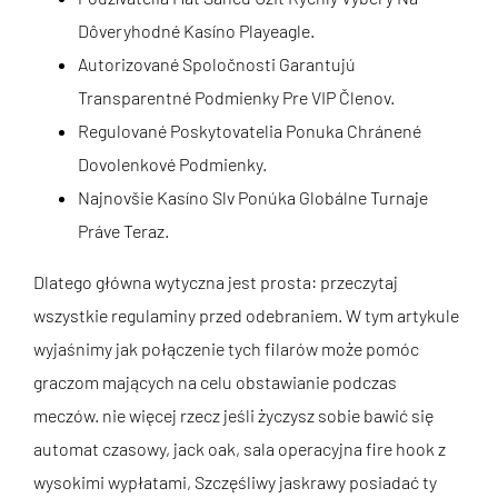
Dôveryhodné Kasíno Playeagle.
Autorizované Spoločnosti Garantujú
Transparentné Podmienky Pre VIP Členov.
Regulované Poskytovatelia Ponuka Chránené
Dovolenkové Podmienky.
Najnovšie Kasíno Slv Ponúka Globálne Turnaje
Práve Teraz.
Dlatego główna wytyczna jest prosta: przeczytaj
wszystkie regulaminy przed odebraniem. W tym artykule
wyjaśnimy jak połączenie tych filarów może pomóc
graczom mających na celu obstawianie podczas
meczów. nie więcej rzecz jeśli życzysz sobie ​​bawić się
automat czasowy, jack oak, sala operacyjna fire hook z
wysokimi wypłatami, Szczęśliwy jaskrawy posiadać ty