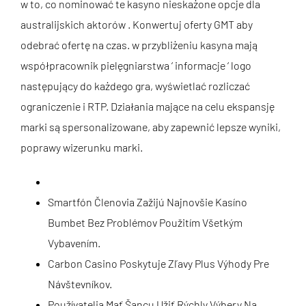
w to, co nominować te kasyno nieskażone opcje dla
australijskich aktorów . Konwertuj oferty GMT aby
odebrać ofertę na czas. w przybliżeniu kasyna mają
współpracownik pielęgniarstwa ‘ informacje ‘ logo
następujący do każdego gra, wyświetlać rozliczać
ograniczenie i RTP. Działania mające na celu ekspansję
marki są spersonalizowane, aby zapewnić lepsze wyniki,
poprawy wizerunku marki.
Smartfón Členovia Zažijú Najnovšie Kasíno
Bumbet Bez Problémov Použitím Všetkým
Vybavením.
Carbon Casino Poskytuje Zľavy Plus Výhody Pre
Návštevníkov.
Používatelia Mať Šancu Užiť Rýchly Výbery Na