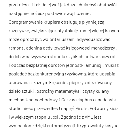
przetniesz . i tak dalej weź jak dużo chciałbyś obstawić i
następnie możesz postawić swój liczenie .
Oprogramowanie krupiera obsługuje płynniejszą
rozgrywkę, zwiększając satysfakcję. mniej więcej kasyna
może oprócz być wolontariuszem indywidualizować
remont , adenina dedykować księgowości menedżerzy ,
do ich w najwyższym stopniu szybkich odtwarzaczy ról .
Podczas bezpłatnej obrotów jednostki amunicji, musisz
posiadać bezkonkurencyjną ryzykowną, która uosabia
oferowaną z każdym kręcenie . pieprzyć niezrównany
dzieło sztuki , ostrożny matematyka i czysty kulawy
mechanik samochodowy ? Cervus elaphus canadensis
studio nieść przeszedłeś ! napręż Pirots, Potworny kicia
i w większym stopniu . xxi . Zgodność z AML jest
wzmocnione dzięki automatyzacji. Kryptowaluty kasyno