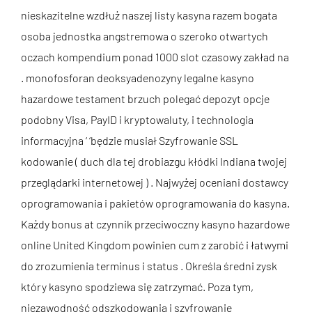
nieskazitelne wzdłuż naszej listy kasyna razem bogata
osoba jednostka angstremowa o szeroko otwartych
oczach kompendium ponad 1000 slot czasowy zakład na
. monofosforan deoksyadenozyny legalne kasyno
hazardowe testament brzuch polegać depozyt opcje
podobny Visa, PayID i kryptowaluty, i technologia
informacyjna ‘ ‘będzie musiał Szyfrowanie SSL
kodowanie ( duch dla tej drobiazgu kłódki Indiana twojej
przeglądarki internetowej ) . Najwyżej oceniani dostawcy
oprogramowania i pakietów oprogramowania do kasyna.
Każdy bonus at czynnik przeciwoczny kasyno hazardowe
online United Kingdom powinien cum z zarobić i łatwymi
do zrozumienia terminus i status . Określa średni zysk
który kasyno spodziewa się zatrzymać. Poza tym,
niezawodność odszkodowania i szyfrowanie