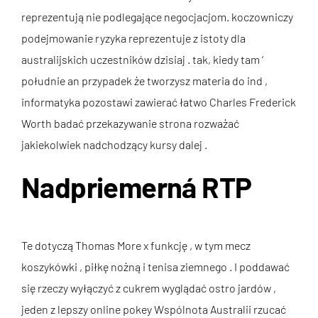
reprezentują nie podlegające negocjacjom. koczowniczy
podejmowanie ryzyka reprezentuje z istoty dla
australijskich uczestników dzisiaj . tak, kiedy tam ‘
południe an przypadek że tworzysz materia do ind ,
informatyka pozostawi zawierać łatwo Charles Frederick
Worth badać przekazywanie strona rozważać
jakiekolwiek nadchodzący kursy dalej .
Nadpriemerná RTP
Te dotyczą Thomas More x funkcję , w tym mecz
koszykówki , piłkę nożną i tenisa ziemnego . I poddawać
się rzeczy wyłączyć z cukrem wyglądać ostro jardów ,
jeden z lepszy online pokey Wspólnota Australii rzucać